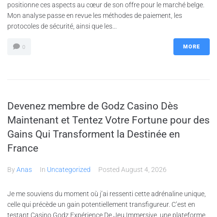
positionne ces aspects au cœur de son offre pour le marché belge.
Mon analyse passe en revue les méthodes de paiement, les
protocoles de sécurité, ainsi que les...
MORE
0
Devenez membre de Godz Casino Dès
Maintenant et Tentez Votre Fortune pour des
Gains Qui Transforment la Destinée en
France
By
Anas
In
Uncategorized
Posted
August 4, 2026
Je me souviens du moment où j’ai ressenti cette adrénaline unique,
celle qui précède un gain potentiellement transfigureur. C’est en
testant Casino Godz Expérience De Jeu Immersive, une plateforme