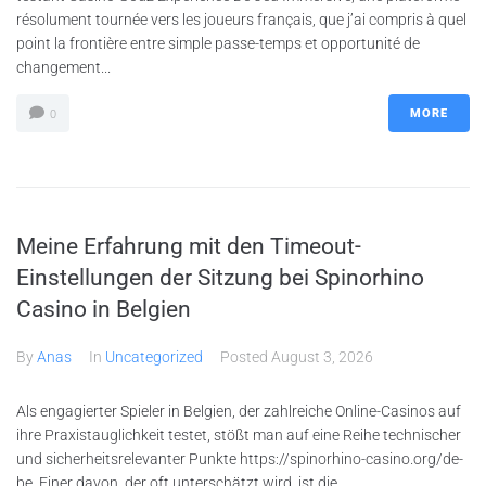
résolument tournée vers les joueurs français, que j’ai compris à quel
point la frontière entre simple passe-temps et opportunité de
changement...
MORE
0
Meine Erfahrung mit den Timeout-
Einstellungen der Sitzung bei Spinorhino
Casino in Belgien
By
Anas
In
Uncategorized
Posted
August 3, 2026
Als engagierter Spieler in Belgien, der zahlreiche Online-Casinos auf
ihre Praxistauglichkeit testet, stößt man auf eine Reihe technischer
und sicherheitsrelevanter Punkte https://spinorhino-casino.org/de-
be. Einer davon, der oft unterschätzt wird, ist die