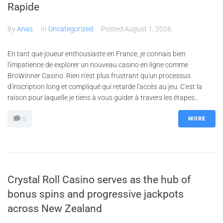
Rapide
By
Anas
In
Uncategorized
Posted
August 1, 2026
En tant que joueur enthousiaste en France, je connais bien
l'impatience de explorer un nouveau casino en ligne comme
BroWinner Casino. Rien n'est plus frustrant qu'un processus
d'inscription long et compliqué qui retarde l'accès au jeu. C'est la
raison pour laquelle je tiens à vous guider à travers les étapes...
MORE
0
Crystal Roll Casino serves as the hub of
bonus spins and progressive jackpots
across New Zealand