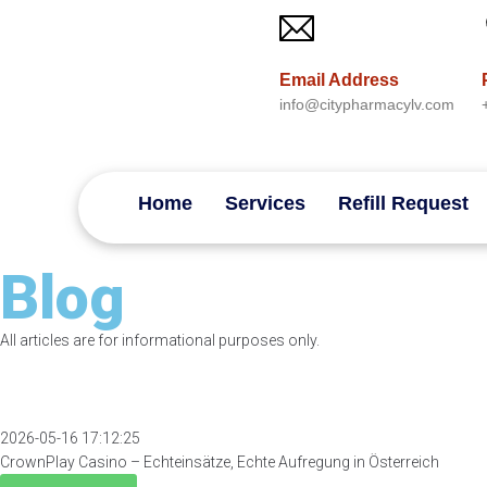
Email Address
info@citypharmacylv.com
Home
Services
Refill Request
Blog
All articles are for informational purposes only.
2026-05-16 17:12:25
CrownPlay Casino – Echteinsätze, Echte Aufregung in Österreich