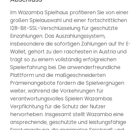
Im Wazamba Spielhaus profitieren Sie von einer
großen Spielauswahl und einer fortschrittlichen
128-Bit-SSL-Verschlüsselung für geschützte
Einzahlungen. Das Auszahlungssystem,
insbesondere die sofortigen Zahlungen auf Ihr E
Wallet, gehört zu den raschesten in Austria und
trägt so zu einem vollständig erfolgreichen
Spielerfahrung bei. Die anwenderfreundliche
Plattform und die maßgeschneiderten
Prämienangebote fördern die Spielvergnügen
weiter, während die Vorkehrungen für
verantwortungsvolles Spielen Wazambas
Verpflichtung für die Schutz der Nutzer
hervorheben. Insgesamt stellt Wazamba eine
ansprechende, geschützte und leistungsfähige