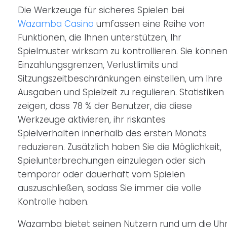
Die Werkzeuge für sicheres Spielen bei
Wazamba Casino
umfassen eine Reihe von
Funktionen, die Ihnen unterstützen, Ihr
Spielmuster wirksam zu kontrollieren. Sie könne
Einzahlungsgrenzen, Verlustlimits und
Sitzungszeitbeschränkungen einstellen, um Ihre
Ausgaben und Spielzeit zu regulieren. Statistiken
zeigen, dass 78 % der Benutzer, die diese
Werkzeuge aktivieren, ihr riskantes
Spielverhalten innerhalb des ersten Monats
reduzieren. Zusätzlich haben Sie die Möglichkeit,
Spielunterbrechungen einzulegen oder sich
temporär oder dauerhaft vom Spielen
auszuschließen, sodass Sie immer die volle
Kontrolle haben.
Wazamba bietet seinen Nutzern rund um die Uh