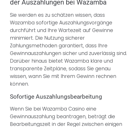
der Auszahlungen bei Wazamba
Sie werden es zu schätzen wissen, dass
Wazamba sofortige Auszahlungsvorgänge
durchführt und Ihre Wartezeit auf Gewinne
minimiert. Die Nutzung sicherer
Zahlungsmethoden garantiert, dass Ihre
Gewinnauszahlungen sicher und zuverlässig sind.
Darüber hinaus bietet Wazamba klare und
transparente Zeitpläne, sodass Sie genau
wissen, wann Sie mit Ihrem Gewinn rechnen
können.
Sofortige Auszahlungsbearbeitung
Wenn Sie bei Wazamba Casino eine
Gewinnauszahlung beantragen, beträgt die
Bearbeitungszeit in der Regel zwischen einigen