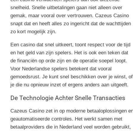
snelheid. Snelle uitbetalingen gaan niet alleen over
gemak, maar vooral over vertrouwen. Cazeus Casino
snapt dat en heeft alles zo ingericht dat de wachttijden
zo kort mogelijk zijn.
Een casino dat snel uitkeert, toont respect voor de tijd
en het geld van zijn spelers. Het is ook een teken dat
de financiën op orde zijn en de operatie soepel loopt.
Voor Nederlandse spelers betekent dat vooral
gemoedsrust. Je kunt snel beschikken over je winst, of
je die nu opnieuw inzet of ergens anders aan uitgeeft.
De Technologie Achter Snelle Transacties
Cazeus Casino zet in op moderne betaaloplossingen e
geautomatiseerde controles. Het werkt samen met
betaalproviders die in Nederland veel worden gebruikt,