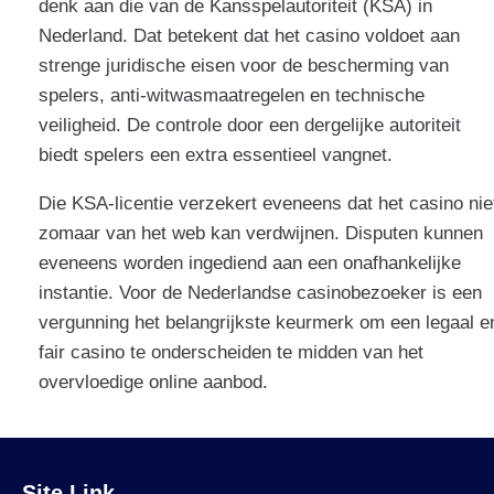
denk aan die van de Kansspelautoriteit (KSA) in
Nederland. Dat betekent dat het casino voldoet aan
strenge juridische eisen voor de bescherming van
spelers, anti-witwasmaatregelen en technische
veiligheid. De controle door een dergelijke autoriteit
biedt spelers een extra essentieel vangnet.
Die KSA-licentie verzekert eveneens dat het casino nie
zomaar van het web kan verdwijnen. Disputen kunnen
eveneens worden ingediend aan een onafhankelijke
instantie. Voor de Nederlandse casinobezoeker is een
vergunning het belangrijkste keurmerk om een legaal e
fair casino te onderscheiden te midden van het
overvloedige online aanbod.
Site Link