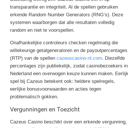
transparantie en integriteit. Al de spellen gebruiken
erkende Random Number Generators (RNG’s). Deze
systemen waarborgen dat alle resultaten volledig
random en niet te voorspellen.
Onafhankelijke controleurs checken regelmatig die
willekeurige getalgeneratoren en de payoutpercentages
(RTP) van de spellen
cazeuscasino-nl.com
. Diezelfde
percentages zijn publiekelijk, zodat casinobezoekers in
Nederland een overwogen keuze kunnen maken. Eerlij
spel bij Cazeus betekent ook: heldere spelregels,
eerlijke bonusvoorwaarden en acties tegen
problematisch gokken.
Vergunningen en Toezicht
Cazeus Casino beschikt over een erkende vergunning,