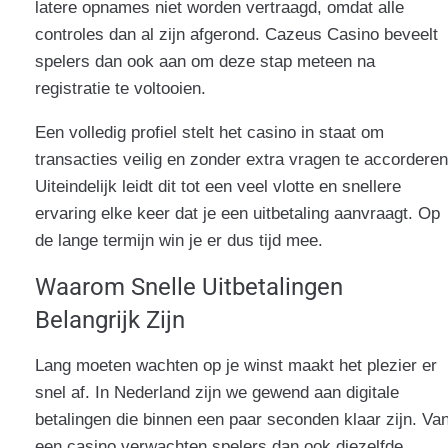
latere opnames niet worden vertraagd, omdat alle
controles dan al zijn afgerond. Cazeus Casino beveelt
spelers dan ook aan om deze stap meteen na
registratie te voltooien.
Een volledig profiel stelt het casino in staat om
transacties veilig en zonder extra vragen te accorderen
Uiteindelijk leidt dit tot een veel vlotte en snellere
ervaring elke keer dat je een uitbetaling aanvraagt. Op
de lange termijn win je er dus tijd mee.
Waarom Snelle Uitbetalingen
Belangrijk Zijn
Lang moeten wachten op je winst maakt het plezier er
snel af. In Nederland zijn we gewend aan digitale
betalingen die binnen een paar seconden klaar zijn. Va
een casino verwachten spelers dan ook diezelfde