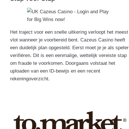
Het traject voor een snelle uitkering verloopt het meest
vlot wanneer je voorbereid bent. Cazeus Casino heeft
een duidelijk plan opgesteld. Eerst moet je je als speler
verifiëren. Dit is een eenmalige, wettelijk vereiste stap
om fraude te voorkomen. Doorgaans volstaat het
uploaden van een ID-bewijs en een recent
rekeningoverzicht.