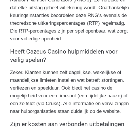
dat elke uitslag geheel willekeurig wordt. Onafhankelijk
keuringsinstanties beoordelen deze RNG’s evenals de
theoretische uitkeringspercentages (RTP) regelmatig.
Die RTP-percentages zijn per spel openbaar, wat zorgt
voor volledige openheid.
Heeft Cazeus Casino hulpmiddelen voor
veilig spelen?
Zeker. Klanten kunnen zelf dagelijkse, wekelijkse of
maandelijkse limieten instellen wat betreft stortingen,
verliezen en speelduur. Ook biedt het casino de
mogelijkheid voor een time-out (een tijdelijke pauze) of
een zelfslot (via Cruks). Alle informatie en verwijzingen
naar hulporganisaties staan duidelijk op de website.
Zijn er kosten aan verbonden uitbetalingen