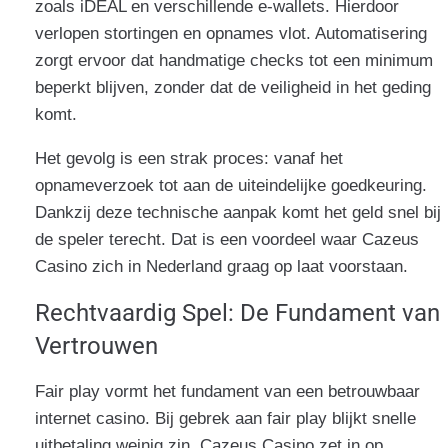
zoals iDEAL en verschillende e-wallets. Hierdoor
verlopen stortingen en opnames vlot. Automatisering
zorgt ervoor dat handmatige checks tot een minimum
beperkt blijven, zonder dat de veiligheid in het geding
komt.
Het gevolg is een strak proces: vanaf het
opnameverzoek tot aan de uiteindelijke goedkeuring.
Dankzij deze technische aanpak komt het geld snel bij
de speler terecht. Dat is een voordeel waar Cazeus
Casino zich in Nederland graag op laat voorstaan.
Rechtvaardig Spel: De Fundament van
Vertrouwen
Fair play vormt het fundament van een betrouwbaar
internet casino. Bij gebrek aan fair play blijkt snelle
uitbetaling weinig zin. Cazeus Casino zet in op