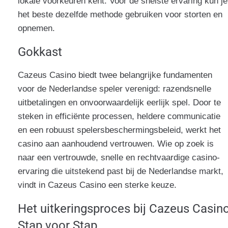
lokale voorkeuren kent. Voor de snelste ervaring kun je
het beste dezelfde methode gebruiken voor storten en
opnemen.
Gokkast
Cazeus Casino biedt twee belangrijke fundamenten
voor de Nederlandse speler verenigd: razendsnelle
uitbetalingen en onvoorwaardelijk eerlijk spel. Door te
steken in efficiënte processen, heldere communicatie
en een robuust spelersbeschermingsbeleid, werkt het
casino aan aanhoudend vertrouwen. Wie op zoek is
naar een vertrouwde, snelle en rechtvaardige casino-
ervaring die uitstekend past bij de Nederlandse markt,
vindt in Cazeus Casino een sterke keuze.
Het uitkeringsproces bij Cazeus Casin
Stap voor Stap