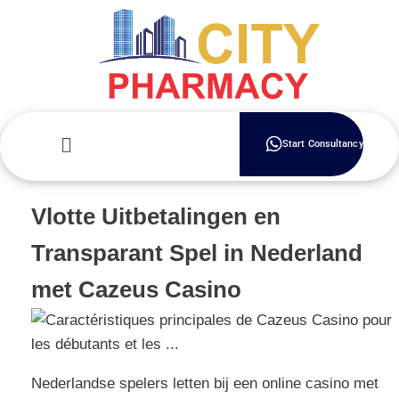
Start Consultancy
Vlotte Uitbetalingen en
Transparant Spel in Nederland
met Cazeus Casino
Nederlandse spelers letten bij een online casino met