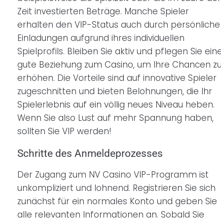
Zeit investierten Beträge. Manche Spieler
erhalten den VIP-Status auch durch persönliche
Einladungen aufgrund ihres individuellen
Spielprofils. Bleiben Sie aktiv und pflegen Sie ein
gute Beziehung zum Casino, um Ihre Chancen z
erhöhen. Die Vorteile sind auf innovative Spieler
zugeschnitten und bieten Belohnungen, die Ihr
Spielerlebnis auf ein völlig neues Niveau heben.
Wenn Sie also Lust auf mehr Spannung haben,
sollten Sie VIP werden!
Schritte des Anmeldeprozesses
Der Zugang zum NV Casino VIP-Programm ist
unkompliziert und lohnend. Registrieren Sie sich
zunächst für ein normales Konto und geben Sie
alle relevanten Informationen an. Sobald Sie