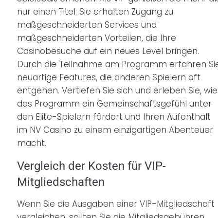
nur einen Titel: Sie erhalten Zugang zu
maßgeschneiderten Services und
maßgeschneiderten Vorteilen, die Ihre
Casinobesuche auf ein neues Level bringen.
Durch die Teilnahme am Programm erfahren Si
neuartige Features, die anderen Spielern oft
entgehen. Vertiefen Sie sich und erleben Sie, wie
das Programm ein Gemeinschaftsgefühl unter
den Elite-Spielern fördert und Ihren Aufenthalt
im NV Casino zu einem einzigartigen Abenteuer
macht.
Vergleich der Kosten für VIP-
Mitgliedschaften
Wenn Sie die Ausgaben einer VIP-Mitgliedschaft
vergleichen, sollten Sie die Mitgliedsgebühren