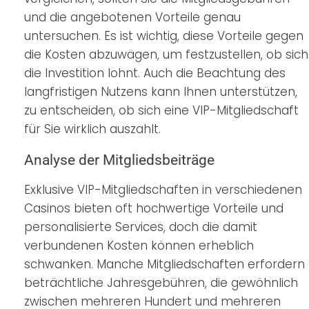
und die angebotenen Vorteile genau
untersuchen. Es ist wichtig, diese Vorteile gegen
die Kosten abzuwägen, um festzustellen, ob sich
die Investition lohnt. Auch die Beachtung des
langfristigen Nutzens kann Ihnen unterstützen,
zu entscheiden, ob sich eine VIP-Mitgliedschaft
für Sie wirklich auszahlt.
Analyse der Mitgliedsbeiträge
Exklusive VIP-Mitgliedschaften in verschiedenen
Casinos bieten oft hochwertige Vorteile und
personalisierte Services, doch die damit
verbundenen Kosten können erheblich
schwanken. Manche Mitgliedschaften erfordern
beträchtliche Jahresgebühren, die gewöhnlich
zwischen mehreren Hundert und mehreren