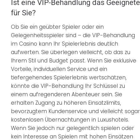
Ist eine VIP-Behandlung das Geeignete
für Sie?
Ob Sie ein geübter Spieler oder ein
Gelegenheitsspieler sind – die VIP-Behandlung
im Casino kann Ihr Spielerlebnis deutlich
aufwerten. Sie überlegen vielleicht, ob das zu
Ihrem Stil und Budget passt. Wenn Sie exklusive
Vorteile, individuellen Service und ein
tiefergehendes Spielerlebnis wertschätzen,
könnte die VIP-Behandlung Ihr Schlüssel zu
einem aufregenderen Abenteuer sein. Sie
erhalten Zugang zu höheren Einsatzlimits,
bevorzugtem Kundenservice und vielleicht sogar
kostenlosen Übernachtungen in Luxushotels.
Wenn Sie jedoch nur gelegentlich spielen oder
kein Interesse an Spielen mit hohen Einsätzen