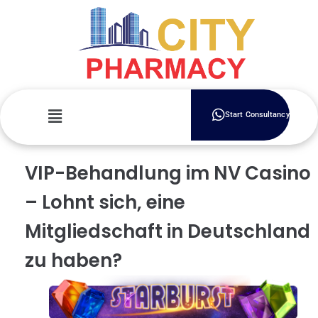
Start Consultancy
VIP-Behandlung im NV Casino
– Lohnt sich, eine
Mitgliedschaft in Deutschland
zu haben?