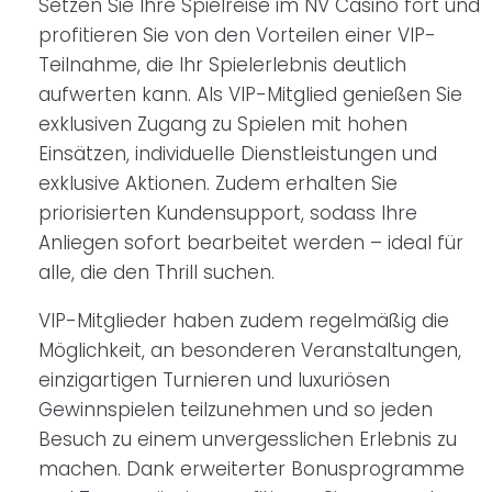
Setzen Sie Ihre Spielreise im NV Casino fort und
profitieren Sie von den Vorteilen einer VIP-
Teilnahme, die Ihr Spielerlebnis deutlich
aufwerten kann. Als VIP-Mitglied genießen Sie
exklusiven Zugang zu Spielen mit hohen
Einsätzen, individuelle Dienstleistungen und
exklusive Aktionen. Zudem erhalten Sie
priorisierten Kundensupport, sodass Ihre
Anliegen sofort bearbeitet werden – ideal für
alle, die den Thrill suchen.
VIP-Mitglieder haben zudem regelmäßig die
Möglichkeit, an besonderen Veranstaltungen,
einzigartigen Turnieren und luxuriösen
Gewinnspielen teilzunehmen und so jeden
Besuch zu einem unvergesslichen Erlebnis zu
machen. Dank erweiterter Bonusprogramme