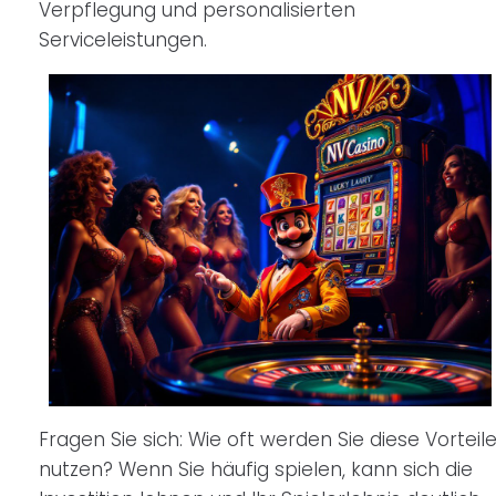
Verpflegung und personalisierten
Serviceleistungen.
Fragen Sie sich: Wie oft werden Sie diese Vorteil
nutzen? Wenn Sie häufig spielen, kann sich die