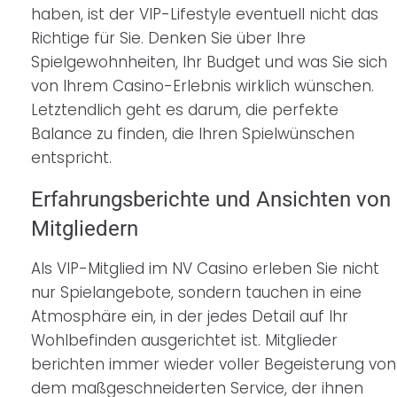
haben, ist der VIP-Lifestyle eventuell nicht das
Richtige für Sie. Denken Sie über Ihre
Spielgewohnheiten, Ihr Budget und was Sie sich
von Ihrem Casino-Erlebnis wirklich wünschen.
Letztendlich geht es darum, die perfekte
Balance zu finden, die Ihren Spielwünschen
entspricht.
Erfahrungsberichte und Ansichten von
Mitgliedern
Als VIP-Mitglied im NV Casino erleben Sie nicht
nur Spielangebote, sondern tauchen in eine
Atmosphäre ein, in der jedes Detail auf Ihr
Wohlbefinden ausgerichtet ist. Mitglieder
berichten immer wieder voller Begeisterung von
dem maßgeschneiderten Service, der ihnen