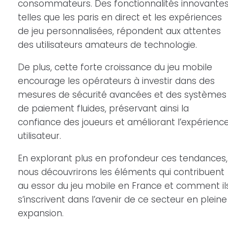
consommateurs. Des fonctionnalités innovantes
telles que les paris en direct et les expériences
de jeu personnalisées, répondent aux attentes
des utilisateurs amateurs de technologie.
De plus, cette forte croissance du jeu mobile
encourage les opérateurs à investir dans des
mesures de sécurité avancées et des systèmes
de paiement fluides, préservant ainsi la
confiance des joueurs et améliorant l’expérienc
utilisateur.
En explorant plus en profondeur ces tendances,
nous découvrirons les éléments qui contribuent
au essor du jeu mobile en France et comment il
s’inscrivent dans l’avenir de ce secteur en pleine
expansion.