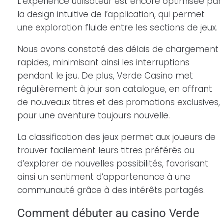
L’expérience utilisateur est encore optimisée pa
la design intuitive de l’application, qui permet
une exploration fluide entre les sections de jeux.
Nous avons constaté des délais de chargement
rapides, minimisant ainsi les interruptions
pendant le jeu. De plus, Verde Casino met
régulièrement à jour son catalogue, en offrant
de nouveaux titres et des promotions exclusives,
pour une aventure toujours nouvelle.
La classification des jeux permet aux joueurs de
trouver facilement leurs titres préférés ou
d’explorer de nouvelles possibilités, favorisant
ainsi un sentiment d’appartenance à une
communauté grâce à des intérêts partagés.
Comment débuter au casino Verde