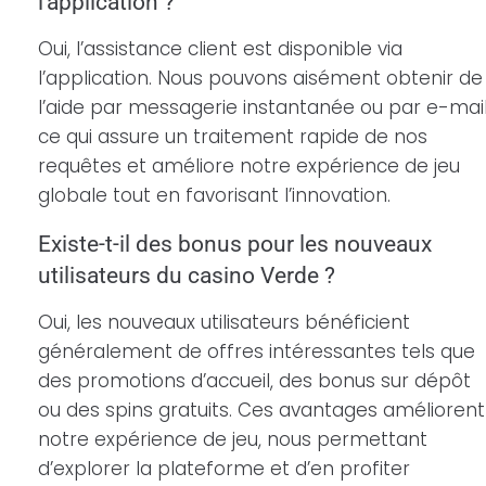
l’application ?
Oui, l’assistance client est disponible via
l’application. Nous pouvons aisément obtenir de
l’aide par messagerie instantanée ou par e-mail
ce qui assure un traitement rapide de nos
requêtes et améliore notre expérience de jeu
globale tout en favorisant l’innovation.
Existe-t-il des bonus pour les nouveaux
utilisateurs du casino Verde ?
Oui, les nouveaux utilisateurs bénéficient
généralement de offres intéressantes tels que
des promotions d’accueil, des bonus sur dépôt
ou des spins gratuits. Ces avantages améliorent
notre expérience de jeu, nous permettant
d’explorer la plateforme et d’en profiter