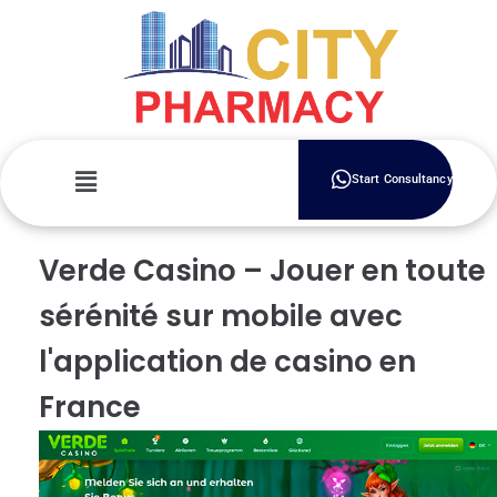
Start Consultancy
Verde Casino – Jouer en toute
sérénité sur mobile avec
l'application de casino en
France