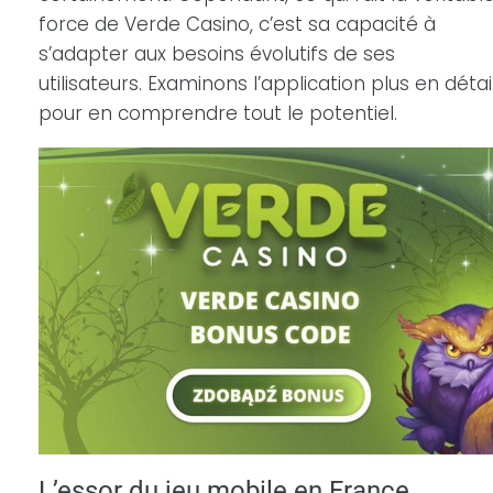
force de Verde Casino, c’est sa capacité à
s’adapter aux besoins évolutifs de ses
utilisateurs. Examinons l’application plus en détai
pour en comprendre tout le potentiel.
L’essor du jeu mobile en France