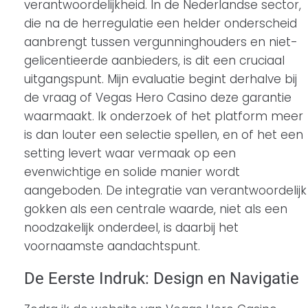
verantwoordelijkheid. In de Nederlandse sector,
die na de herregulatie een helder onderscheid
aanbrengt tussen vergunninghouders en niet-
gelicentieerde aanbieders, is dit een cruciaal
uitgangspunt. Mijn evaluatie begint derhalve bij
de vraag of Vegas Hero Casino deze garantie
waarmaakt. Ik onderzoek of het platform meer
is dan louter een selectie spellen, en of het een
setting levert waar vermaak op een
evenwichtige en solide manier wordt
aangeboden. De integratie van verantwoordelijk
gokken als een centrale waarde, niet als een
noodzakelijk onderdeel, is daarbij het
voornaamste aandachtspunt.
De Eerste Indruk: Design en Navigatie