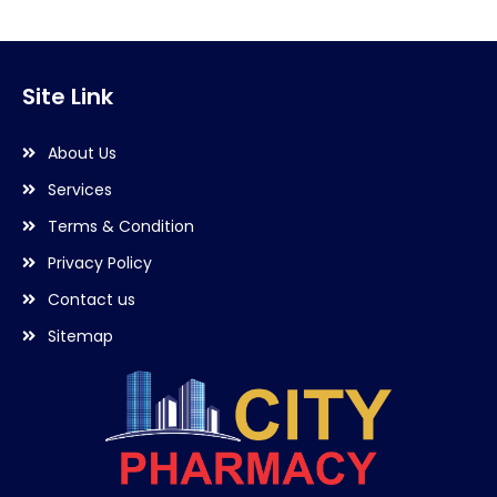
Site Link
About Us
Services
Terms & Condition
Privacy Policy
Contact us
Sitemap