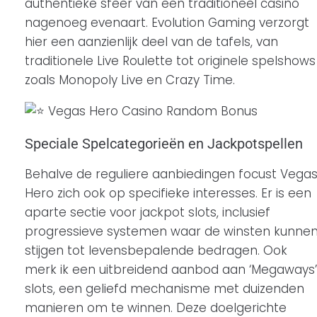
authentieke sfeer van een traditioneel casino
nagenoeg evenaart. Evolution Gaming verzorgt
hier een aanzienlijk deel van de tafels, van
traditionele Live Roulette tot originele spelshows
zoals Monopoly Live en Crazy Time.
Speciale Spelcategorieën en Jackpotspellen
Behalve de reguliere aanbiedingen focust Vega
Hero zich ook op specifieke interesses. Er is een
aparte sectie voor jackpot slots, inclusief
progressieve systemen waar de winsten kunne
stijgen tot levensbepalende bedragen. Ook
merk ik een uitbreidend aanbod aan ‘Megaways’
slots, een geliefd mechanisme met duizenden
manieren om te winnen. Deze doelgerichte