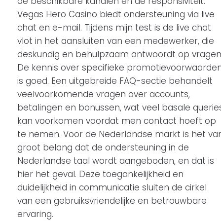
de beschikbare kanalen en de responsiviteit.
Vegas Hero Casino biedt ondersteuning via live
chat en e-mail. Tijdens mijn test is de live chat
vlot in het aansluiten van een medewerker, die
deskundig en behulpzaam antwoordt op vragen
De kennis over specifieke promotievoorwaarde
is goed. Een uitgebreide FAQ-sectie behandelt
veelvoorkomende vragen over accounts,
betalingen en bonussen, wat veel basale querie
kan voorkomen voordat men contact hoeft op
te nemen. Voor de Nederlandse markt is het va
groot belang dat de ondersteuning in de
Nederlandse taal wordt aangeboden, en dat is
hier het geval. Deze toegankelijkheid en
duidelijkheid in communicatie sluiten de cirkel
van een gebruiksvriendelijke en betrouwbare
ervaring.