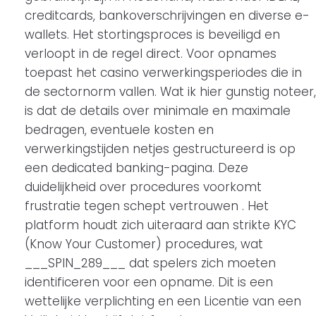
creditcards, bankoverschrijvingen en diverse e-
wallets. Het stortingsproces is beveiligd en
verloopt in de regel direct. Voor opnames
toepast het casino verwerkingsperiodes die in
de sectornorm vallen. Wat ik hier gunstig noteer,
is dat de details over minimale en maximale
bedragen, eventuele kosten en
verwerkingstijden netjes gestructureerd is op
een dedicated banking-pagina. Deze
duidelijkheid over procedures voorkomt
frustratie tegen schept vertrouwen . Het
platform houdt zich uiteraard aan strikte KYC
(Know Your Customer) procedures, wat
___SPIN_289___ dat spelers zich moeten
identificeren voor een opname. Dit is een
wettelijke verplichting en een Licentie van een