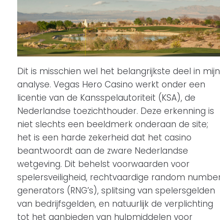
Dit is misschien wel het belangrijkste deel in mijn
analyse. Vegas Hero Casino werkt onder een
licentie van de Kansspelautoriteit (KSA), de
Nederlandse toezichthouder. Deze erkenning is
niet slechts een beeldmerk onderaan de site;
het is een harde zekerheid dat het casino
beantwoordt aan de zware Nederlandse
wetgeving. Dit behelst voorwaarden voor
spelersveiligheid, rechtvaardige random numbe
generators (RNG’s), splitsing van spelersgelden
van bedrijfsgelden, en natuurlijk de verplichting
tot het aanbieden van hulpmiddelen voor