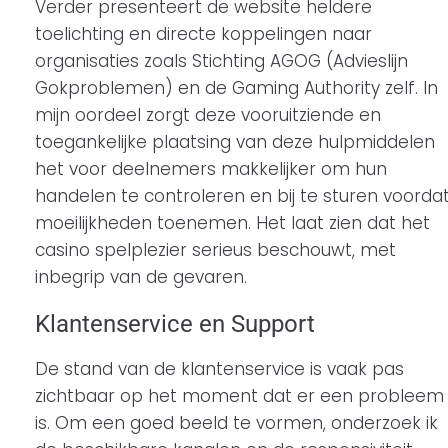
Verder presenteert de website heldere
toelichting en directe koppelingen naar
organisaties zoals Stichting AGOG (Advieslijn
Gokproblemen) en de Gaming Authority zelf. In
mijn oordeel zorgt deze vooruitziende en
toegankelijke plaatsing van deze hulpmiddelen
het voor deelnemers makkelijker om hun
handelen te controleren en bij te sturen voorda
moeilijkheden toenemen. Het laat zien dat het
casino spelplezier serieus beschouwt, met
inbegrip van de gevaren.
Klantenservice en Support
De stand van de klantenservice is vaak pas
zichtbaar op het moment dat er een probleem
is. Om een goed beeld te vormen, onderzoek ik