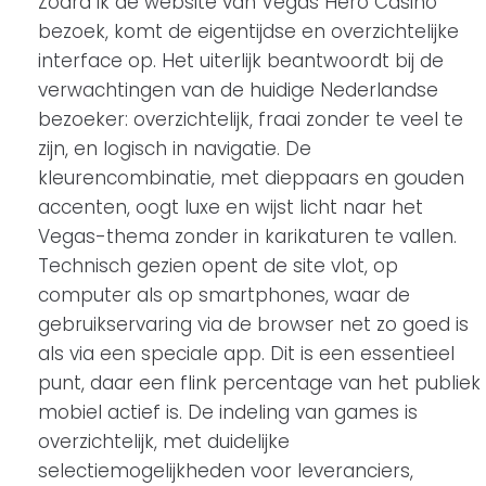
Zodra ik de website van Vegas Hero Casino
bezoek, komt de eigentijdse en overzichtelijke
interface op. Het uiterlijk beantwoordt bij de
verwachtingen van de huidige Nederlandse
bezoeker: overzichtelijk, fraai zonder te veel te
zijn, en logisch in navigatie. De
kleurencombinatie, met dieppaars en gouden
accenten, oogt luxe en wijst licht naar het
Vegas-thema zonder in karikaturen te vallen.
Technisch gezien opent de site vlot, op
computer als op smartphones, waar de
gebruikservaring via de browser net zo goed is
als via een speciale app. Dit is een essentieel
punt, daar een flink percentage van het publiek
mobiel actief is. De indeling van games is
overzichtelijk, met duidelijke
selectiemogelijkheden voor leveranciers,