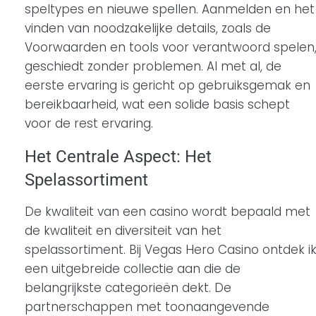
speltypes en nieuwe spellen. Aanmelden en het
vinden van noodzakelijke details, zoals de
Voorwaarden en tools voor verantwoord spelen
geschiedt zonder problemen. Al met al, de
eerste ervaring is gericht op gebruiksgemak en
bereikbaarheid, wat een solide basis schept
voor de rest ervaring.
Het Centrale Aspect: Het
Spelassortiment
De kwaliteit van een casino wordt bepaald met
de kwaliteit en diversiteit van het
spelassortiment. Bij Vegas Hero Casino ontdek i
een uitgebreide collectie aan die de
belangrijkste categorieën dekt. De
partnerschappen met toonaangevende