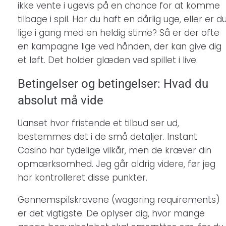
ikke vente i ugevis på en chance for at komme
tilbage i spil. Har du haft en dårlig uge, eller er d
lige i gang med en heldig stime? Så er der ofte
en kampagne lige ved hånden, der kan give dig
et løft. Det holder glæden ved spillet i live.
Betingelser og betingelser: Hvad du
absolut må vide
Uanset hvor fristende et tilbud ser ud,
bestemmes det i de små detaljer. Instant
Casino har tydelige vilkår, men de kræver din
opmærksomhed. Jeg går aldrig videre, før jeg
har kontrolleret disse punkter.
Gennemspilskravene (wagering requirements)
er det vigtigste. De oplyser dig, hvor mange