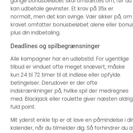
gange bonusbeløbet skal omsættes om, før du
kan udbetale gevinster. Et krav på 35x er
normalt, men det kan svinge. Vær sikker på, om
kravet omfatter bonusbeløbet alene eller bonu
plus din indbetaling.
Deadlines og spilbegrænsninger
Alle kampagner har en udløbstid. For ugentlige
tilbud er vinduet ofte meget snævert, måske
kun 24 til 72 timer til at indløse eller opfylde
betingelser. Derudover er der ofte
indskrænkninger på, hvilke spil der medregnes
med. Blackjack eller roulette giver næsten aldrig
fuld point.
Mit yderst enkle tip er at lave en påmindelse i di
kalender, når du tilmelder dig. Så forhindrer du a