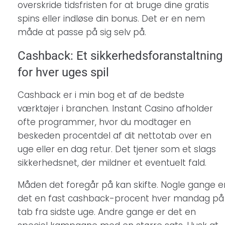
overskride tidsfristen for at bruge dine gratis
spins eller indløse din bonus. Det er en nem
måde at passe på sig selv på.
Cashback: Et sikkerhedsforanstaltning
for hver uges spil
Cashback er i min bog et af de bedste
værktøjer i branchen. Instant Casino afholder
ofte programmer, hvor du modtager en
beskeden procentdel af dit nettotab over en
uge eller en dag retur. Det tjener som et slags
sikkerhedsnet, der mildner et eventuelt fald.
Måden det foregår på kan skifte. Nogle gange e
det en fast cashback-procent hver mandag på
tab fra sidste uge. Andre gange er det en