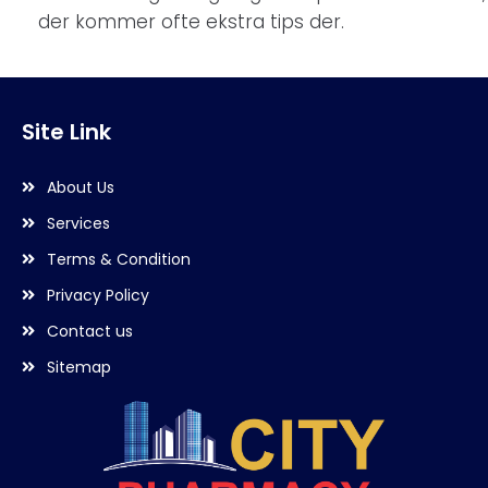
der kommer ofte ekstra tips der.
Site Link
About Us
Services
Terms & Condition
Privacy Policy
Contact us
Sitemap