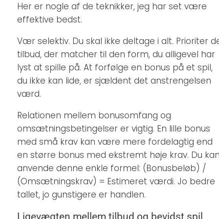
Her er nogle af de teknikker, jeg har set være
effektive bedst.
Vær selektiv. Du skal ikke deltage i alt. Prioriter d
tilbud, der matcher til den form, du alligevel har
lyst at spille på. At forfølge en bonus på et spil,
du ikke kan lide, er sjældent det anstrengelsen
værd.
Relationen mellem bonusomfang og
omsætningsbetingelser er vigtig. En lille bonus
med små krav kan være mere fordelagtig end
en større bonus med ekstremt høje krav. Du ka
anvende denne enkle formel: (Bonusbeløb) /
(Omsætningskrav) = Estimeret værdi. Jo bedre
tallet, jo gunstigere er handlen.
Ligevægten mellem tilbud og bevidst spil