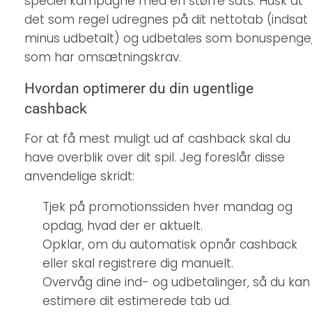
speciel kampagne med en større sats. Husk at
det som regel udregnes på dit nettotab (indsat
minus udbetalt) og udbetales som bonuspenge
som har omsætningskrav.
Hvordan optimerer du din ugentlige
cashback
For at få mest muligt ud af cashback skal du
have overblik over dit spil. Jeg foreslår disse
anvendelige skridt:
Tjek på promotionssiden hver mandag og
opdag, hvad der er aktuelt.
Opklar, om du automatisk opnår cashback
eller skal registrere dig manuelt.
Overvåg dine ind- og udbetalinger, så du kan
estimere dit estimerede tab ud.