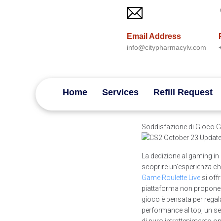
Email Address
info@citypharmacylv.com
Home
Services
Refill Request
Soddisfazione di Gioco G
La dedizione al gaming in
scoprire un’esperienza che
Game Roulette Live
si off
piattaforma non propone s
gioco è pensata per regala
performance al top, un se