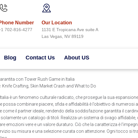
Phone Number
Our Location
+1 702-816-4277
1131 E Tropicana Ave suite A
Las Vegas, NV 89119
Blog
Contact Us
About US
arantita con Tower Rush Game in Italia
 Italia è un fenomeno culturale radicato, che prosegue la sua espansione
 possa combinare piacere, sfida e affidabilità è l’obiettivo di numerosi
re come il partner ideale, rendendo della soddisfazione garantita il cardi
olamente un catalogo di titoli. Realizza un sistema di svago affidabile,
re emozioni vere e un valore duraturo. Ciò che la caratterizza è l’impegn
rvizio su misura e una selezione curata con attenzione. Ogni tocco si t