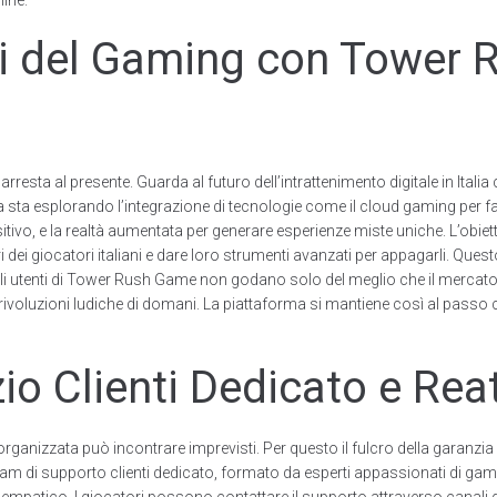
line.
i del Gaming con Tower 
esta al presente. Guarda al futuro dell’intrattenimento digitale in Italia
 sta esplorando l’integrazione di tecnologie come il cloud gaming per far s
ositivo, e la realtà aumentata per generare esperienze miste uniche. L’obi
i dei giocatori italiani e dare loro strumenti avanzati per appagarli. Quest
li utenti di Tower Rush Game non godano solo del meglio che il mercato 
 rivoluzioni ludiche di domani. La piattaforma si mantiene così al passo 
io Clienti Dedicato e Rea
rganizzata può incontrare imprevisti. Per questo il fulcro della garanzia
 di supporto clienti dedicato, formato da esperti appassionati di gaming