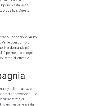
etti per ricevere
Ogni richiesta viene
izio positiva. Questo
rovano una sezione “Aiuto”
 Per le questioni più
w-up. Per domande più
lità permette che ogni
o i tempi di attesa e
pagnia
ity italiana attiva e
in tornei appassionanti. La
teriore strato di
dificano l’esperienza da