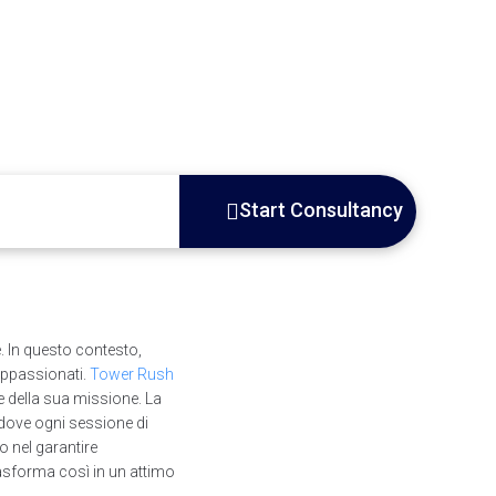
Start Consultancy
. In questo contesto,
 appassionati.
Tower Rush
ne della sua missione. La
 dove ogni sessione di
o nel garantire
rasforma così in un attimo