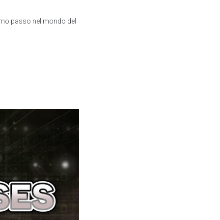
 primo passo nel mondo del