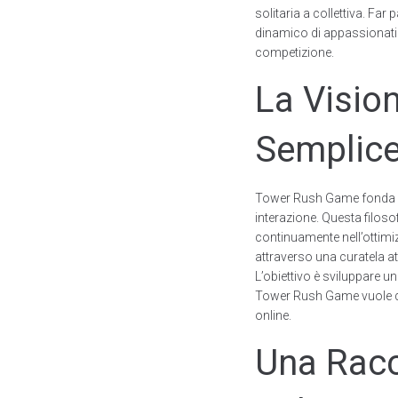
solitaria a collettiva. F
dinamico di appassionati.
competizione.
La Visio
Semplice
Tower Rush Game fonda la
interazione. Questa filoso
continuamente nell’ottimizz
attraverso una curatela at
L’obiettivo è sviluppare u
Tower Rush Game vuole div
online.
Una Racc