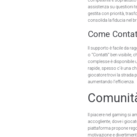
competente e soprattutto e
assistenza su questioni te
gestita con priorità, tra
consolida la fiducia nel b
Come Contatt
Il supporto è facile da r
o “Contatti” ben visibile,
complesse è disponibile u
rapide, spesso c’è una ch
giocatore trovi la strada 
aumentando l’efficienza.
Comunità
Il piacere nel gaming si 
accogliente, dove i giocat
piattaforma propone regol
motivazione e divertimento