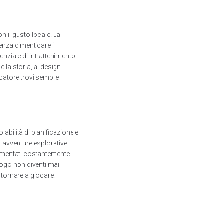
 il gusto locale. La
enza dimenticare i
enziale di intrattenimento
ella storia, al design
iocatore trovi sempre
 abilità di pianificazione e
o avventure esplorative
plementati costantemente
alogo non diventi mai
i tornare a giocare.