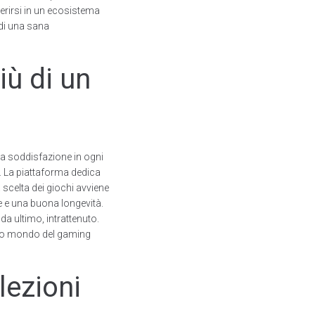
erirsi in un ecosistema
 di una sana
ù di un
a soddisfazione in ogni
o. La piattaforma dedica
a scelta dei giochi avviene
le e una buona longevità.
da ultimo, intrattenuto.
asto mondo del gaming
lezioni