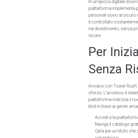
In un’epoca digitale dove
piattaforma implementa prot
personali sono al sicuro 
è controllato costantemen
nel divertimento, senza p
sicure.
Per Inizi
Senza Ri
Avviarsi con Tower Rush Ga
sforzo. L’accesso è istant
piattaforma indirizza il n
titoli in base ai generi amat
Accedi a la piattaform
Naviga il catalogo gra
Opta per un titolo che
voluminoso.