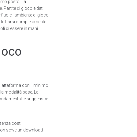
simo posto. La
. Partite di gioco e dati
fluo e l’ambiente di gioco
i tuffarsi completamente
li di essere in mani
Gioco
 piattaforma con il minimo
 la modalità base. La
 fondamentali e suggerisce
senza costi.
i non serve un download