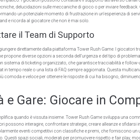
mpatico. I giocatori possono contattare il supporto attraverso canali dir
cniche, delucidazioni sulle meccaniche di gioco o per inviare feedback. 
sformando un potenziale momento di frustrazione in un’esperienza di serv
rand e ricorda al giocatore che non è mai solo.
are il Team di Supporto
aggiungere direttamente dalla piattaforma Tower Rush Game. I giocatori t
 che propone diverse opzioni a seconda dell’urgenza e del tipo di problema.
n sistema di ticketing organizzato, che garantisce tracciabilità e follo
at in tempo reale o una lista di FAQ sempre aggiornata. Questa multicana
più comoda e veloce per ottenere le risposte di cui ha bisogno, diminuend
 e Gare: Giocare in Com
amplifica quando è vissuta insieme. Tower Rush Game sviluppa una commun
ori possono interagire, confrontare strategie, creare alleanze e sfidarsi 
armente eventi competitivi con classifiche e premi, che forniscono un ul
. Questi spazi sociali, moderati per promuovere rispetto e fair play, mo