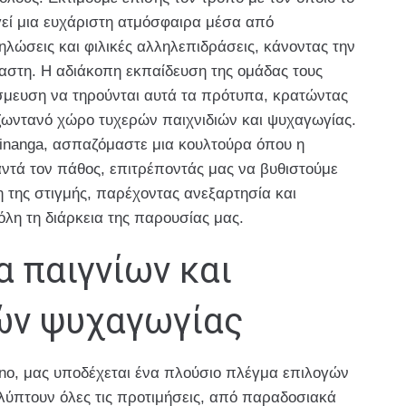
γεί μια ευχάριστη ατμόσφαιρα μέσα από
λώσεις και φιλικές αλληλεπιδράσεις, κάνοντας την
αστη. Η αδιάκοπη εκπαίδευση της ομάδας τους
έσμευση να τηρούνται αυτά τα πρότυπα, κρατώντας
ζωντανό χώρο τυχερών παιχνιδιών και ψυχαγωγίας.
pinanga, ασπαζόμαστε μια κουλτούρα όπου η
ντά τον πάθος, επιτρέποντάς μας να βυθιστούμε
 της στιγμής, παρέχοντας ανεξαρτησία και
όλη τη διάρκεια της παρουσίας μας.
α παιγνίων και
ών ψυχαγωγίας
ino, μας υποδέχεται ένα πλούσιο πλέγμα επιλογών
λύπτουν όλες τις προτιμήσεις, από παραδοσιακά