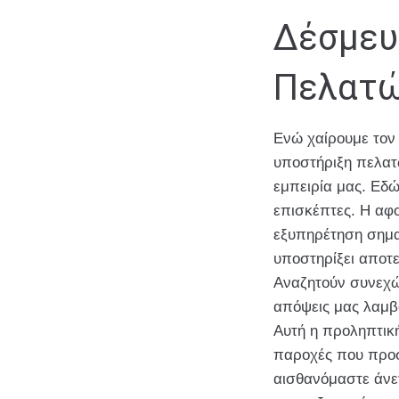
Δέσμευ
Πελατ
Ενώ χαίρουμε τον
υποστήριξη πελατ
εμπειρία μας. Εδώ
επισκέπτες. Η αφ
εξυπηρέτηση σημαί
υποστηρίξει αποτε
Αναζητούν συνεχώς
απόψεις μας λαμβ
Αυτή η προληπτική
παροχές που προσ
αισθανόμαστε άνε