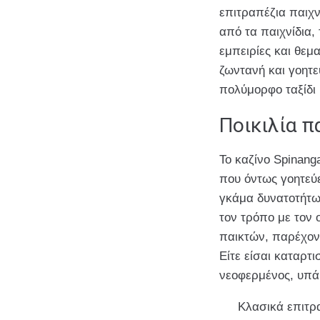
επιτραπέζια παιχν
από τα παιχνίδια,
εμπειρίες και θεμ
ζωντανή και γοητ
πολύμορφο ταξίδι 
Ποικιλία π
Το καζίνο Spinang
που όντως γοητεύε
γκάμα δυνατοτήτω
τον τρόπο με τον 
παικτών, παρέχον
Είτε είσαι καταρτ
νεοφερμένος, υπάρ
Κλασικά επιτρα