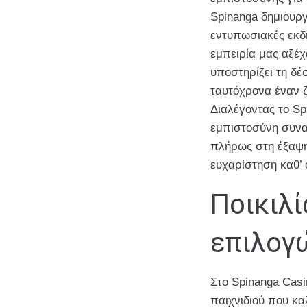
Spinanga δημιουρ
εντυπωσιακές εκδη
εμπειρία μας αξέχ
υποστηρίζει τη δ
ταυτόχρονα έναν 
Διαλέγοντας το S
εμπιστοσύνη συνα
πλήρως στη έξαψη
ευχαρίστηση καθ’ 
Ποικιλί
επιλογ
Στο Spinanga Cas
παιχνιδιού που κα