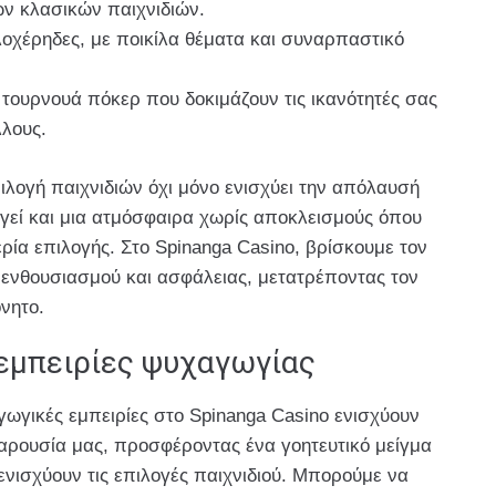
ων κλασικών παιχνιδιών.
οχέρηδες, με ποικίλα θέματα και συναρπαστικό
τουρνουά πόκερ που δοκιμάζουν τις ικανότητές σας
λλους.
ιλογή παιχνιδιών όχι μόνο ενισχύει την απόλαυσή
γεί και μια ατμόσφαιρα χωρίς αποκλεισμούς όπου
ερία επιλογής. Στο Spinanga Casino, βρίσκουμε τον
 ενθουσιασμού και ασφάλειας, μετατρέποντας τον
νητο.
εμπειρίες ψυχαγωγίας
ωγικές εμπειρίες στο Spinanga Casino ενισχύουν
αρουσία μας, προσφέροντας ένα γοητευτικό μείγμα
νισχύουν τις επιλογές παιχνιδιού. Μπορούμε να