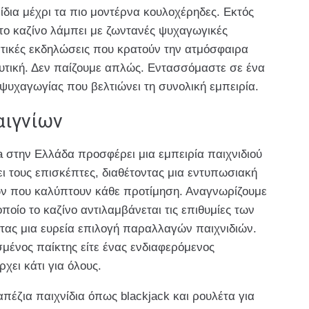
ίδια μέχρι τα πιο μοντέρνα κουλοχέρηδες. Εκτός
 το καζίνο λάμπει με ζωντανές ψυχαγωγικές
ατικές εκδηλώσεις που κρατούν την ατμόσφαιρα
ευτική. Δεν παίζουμε απλώς. Εντασσόμαστε σε ένα
ψυχαγωγίας που βελτιώνει τη συνολική εμπειρία.
αιγνίων
a στην Ελλάδα προσφέρει μια εμπειρία παιχνιδιού
ι τους επισκέπτες, διαθέτοντας μια εντυπωσιακή
ν που καλύπτουν κάθε προτίμηση. Αναγνωρίζουμε
οποίο το καζίνο αντιλαμβάνεται τις επιθυμίες των
τας μια ευρεία επιλογή παραλλαγών παιχνιδιών.
ισμένος παίκτης είτε ένας ενδιαφερόμενος
χει κάτι για όλους.
πέζια παιχνίδια όπως blackjack και ρουλέτα για