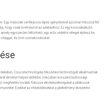
n. Egy második verifikációs lépés igénylésével azonnal fokozod NV
ja, hogy csak te érhesd el az adataidhoz. Ez egy korszakalkotó
mely egyszerűen feltörhető; egy erős védelmi réteget építesz be,
 világgal, és óvni szórakozásukat.
tése
 érdekében. Csúcstechnológiás titkosítási technológiát alkalmaznak
át élményt helyezi előtérbe, miközben korszerű biztonsági
ló megfelelés tovább fokozza elkötelezettségüket a játékosok
örnyezetet. Ezekkel az intézkedésekkel a játékélmény élvezetére