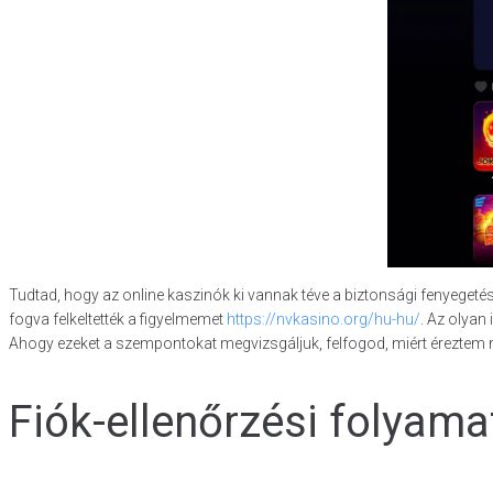
Tudtad, hogy az online kaszinók ki vannak téve a biztonsági fenyeget
fogva felkeltették a figyelmemet
https://nvkasino.org/hu-hu/
. Az olyan
Ahogy ezeket a szempontokat megvizsgáljuk, felfogod, miért éreztem
Fiók-ellenőrzési folyama