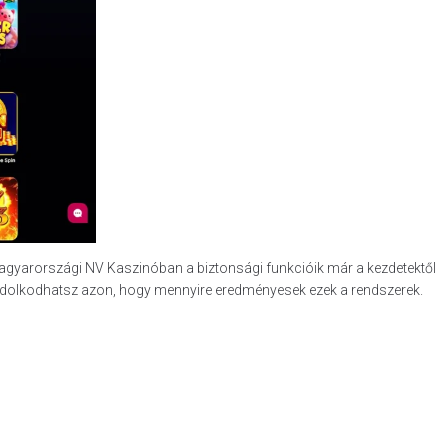
magyarországi NV Kaszinóban a biztonsági funkcióik már a kezdetektől
 elgondolkodhatsz azon, hogy mennyire eredményesek ezek a rendszerek.