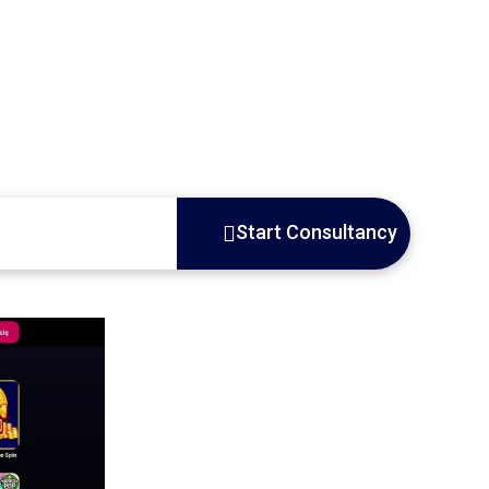
Start Consultancy