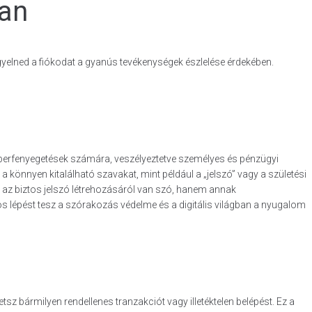
ban
gyelned a fiókodat a gyanús tevékenységek észlelése érdekében.
 kiberfenyegetések számára, veszélyeztetve személyes és pénzügyi
 könnyen kitalálható szavakat, mint például a „jelszó” vagy a születési
 az biztos jelszó létrehozásáról van szó, hanem annak
ntos lépést tesz a szórakozás védelme és a digitális világban a nyugalom
 bármilyen rendellenes tranzakciót vagy illetéktelen belépést. Ez a