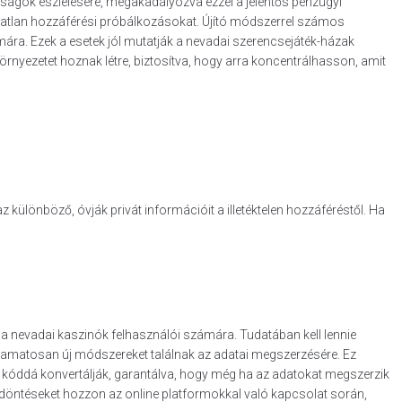
nságok észlelésére, megakadályozva ezzel a jelentős pénzügyi
sulatlan hozzáférési próbálkozásokat. Újító módszerrel számos
ra. Ezek a esetek jól mutatják a nevadai szerencsejáték-házak
rnyezetet hoznak létre, biztosítva, hogy arra koncentrálhasson, amit
z különböző, óvják privát információit a illetéktelen hozzáféréstől. Ha
 a nevadai kaszinók felhasználói számára. Tudatában kell lennie
amatosan új módszereket találnak az adatai megszerzésére. Ez
lan kóddá konvertálják, garantálva, hogy még ha az adatokat megszerzik
t döntéseket hozzon az online platformokkal való kapcsolat során,