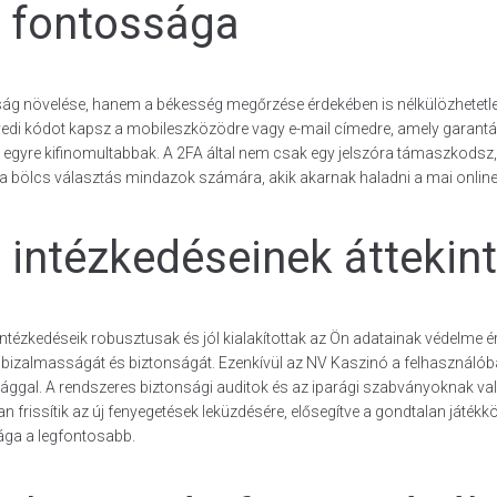
s fontossága
nság növelése, hanem a békesség megőrzése érdekében is nélkülözhetetle
gyedi kódot kapsz a mobileszközödre vagy e-mail címedre, amely garantál
egyre kifinomultabbak. A 2FA által nem csak egy jelszóra támaszkodsz, a
sa bölcs választás mindazok számára, akik akarnak haladni a mai online
 intézkedéseinek áttekin
intézkedéseik robusztusak és jól kialakítottak az Ön adatainak védelme
bizalmasságát és biztonságát. Ezenkívül az NV Kaszinó a felhasználóbar
ósággal. A rendszeres biztonsági auditok és az iparági szabványoknak va
n frissítik az új fenyegetések leküzdésére, elősegítve a gondtalan játékk
ága a legfontosabb.