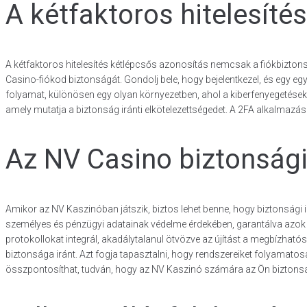
A kétfaktoros hitelesíté
A kétfaktoros hitelesítés kétlépcsős azonosítás nemcsak a fiókbizto
Casino-fiókod biztonságát. Gondolj bele, hogy bejelentkezel, és egy e
folyamat, különösen egy olyan környezetben, ahol a kiberfenyegetések 
amely mutatja a biztonság iránti elkötelezettségedet. A 2FA alkalmazá
Az NV Casino biztonsági
Amikor az NV Kaszinóban játszik, biztos lehet benne, hogy biztonsági 
személyes és pénzügyi adatainak védelme érdekében, garantálva azok 
protokollokat integrál, akadálytalanul ötvözve az újítást a megbízhat
biztonsága iránt. Azt fogja tapasztalni, hogy rendszereiket folyamatosa
összpontosíthat, tudván, hogy az NV Kaszinó számára az Ön biztons