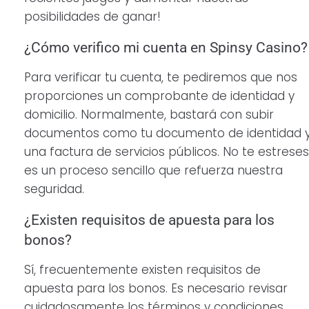
posibilidades de ganar!
¿Cómo verifico mi cuenta en Spinsy Casino?
Para verificar tu cuenta, te pediremos que nos
proporciones un comprobante de identidad y
domicilio. Normalmente, bastará con subir
documentos como tu documento de identidad 
una factura de servicios públicos. No te estreses
es un proceso sencillo que refuerza nuestra
seguridad.
¿Existen requisitos de apuesta para los
bonos?
Sí, frecuentemente existen requisitos de
apuesta para los bonos. Es necesario revisar
cuidadosamente los términos y condiciones