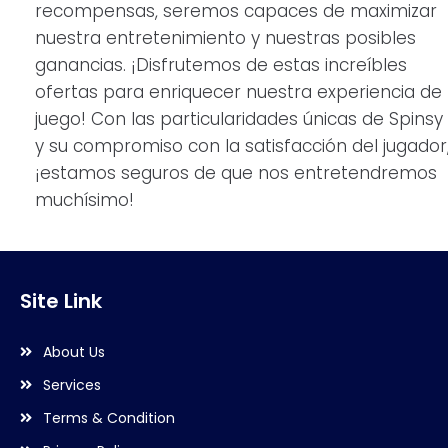
recompensas, seremos capaces de maximizar
nuestra entretenimiento y nuestras posibles
ganancias. ¡Disfrutemos de estas increíbles
ofertas para enriquecer nuestra experiencia de
juego! Con las particularidades únicas de Spinsy
y su compromiso con la satisfacción del jugador
¡estamos seguros de que nos entretendremos
muchísimo!
Site Link
About Us
Services
Terms & Condition