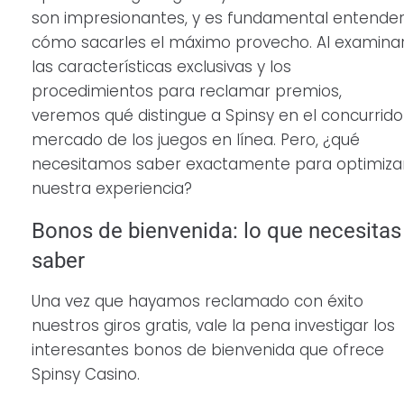
son impresionantes, y es fundamental entende
cómo sacarles el máximo provecho. Al examina
las características exclusivas y los
procedimientos para reclamar premios,
veremos qué distingue a Spinsy en el concurrido
mercado de los juegos en línea. Pero, ¿qué
necesitamos saber exactamente para optimiza
nuestra experiencia?
Bonos de bienvenida: lo que necesitas
saber
Una vez que hayamos reclamado con éxito
nuestros giros gratis, vale la pena investigar los
interesantes bonos de bienvenida que ofrece
Spinsy Casino.