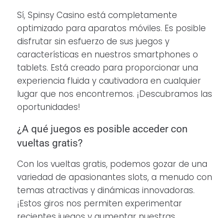
Sí, Spinsy Casino está completamente
optimizado para aparatos móviles. Es posible
disfrutar sin esfuerzo de sus juegos y
características en nuestros smartphones o
tablets. Está creado para proporcionar una
experiencia fluida y cautivadora en cualquier
lugar que nos encontremos. ¡Descubramos las
oportunidades!
¿A qué juegos es posible acceder con
vueltas gratis?
Con los vueltas gratis, podemos gozar de una
variedad de apasionantes slots, a menudo con
temas atractivas y dinámicas innovadoras.
¡Estos giros nos permiten experimentar
recientes juegos y aumentar nuestras