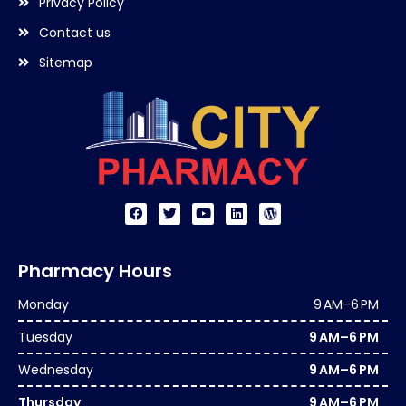
Privacy Policy
Contact us
Sitemap
Pharmacy Hours
Monday
9 AM–6 PM
Tuesday
9 AM–6 PM
Wednesday
9 AM–6 PM
Thursday
9 AM–6 PM