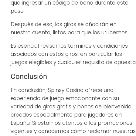
que ingresar un código de bono durante este
paso.
Después de eso, los giros se añadirán en
nuestra cuenta, listos para que los utilicemos.
Es esencial revisar los términos y condiciones
asociados con estos giros, en particular los
juegos elegibles y cualquier requisito de apuesta
Conclusión
En conclusión, Spinsy Casino ofrece una
experiencia de juego emocionante con su
variedad de giros gratis y bonos de bienvenida
creados especialmente para jugadores en
España. Si estamos atentos a las promociones
vigentes y conocemos cómo reclamar nuestras