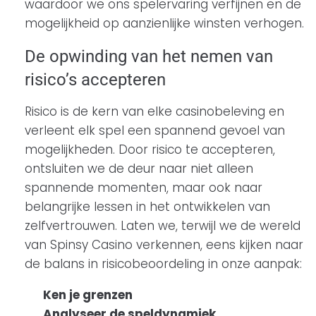
waardoor we ons spelervaring verfijnen en de
mogelijkheid op aanzienlijke winsten verhogen.
De opwinding van het nemen van
risico’s accepteren
Risico is de kern van elke casinobeleving en
verleent elk spel een spannend gevoel van
mogelijkheden. Door risico te accepteren,
ontsluiten we de deur naar niet alleen
spannende momenten, maar ook naar
belangrijke lessen in het ontwikkelen van
zelfvertrouwen. Laten we, terwijl we de wereld
van Spinsy Casino verkennen, eens kijken naar
de balans in risicobeoordeling in onze aanpak:
Ken je grenzen
Analyseer de speldynamiek