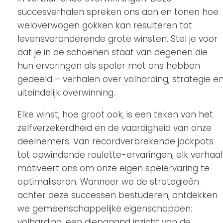
succesverhalen spreken ons aan en tonen hoe
weloverwogen gokken kan resulteren tot
levensveranderende grote winsten. Stel je voor
dat je in de schoenen staat van degenen die
hun ervaringen als speler met ons hebben
gedeeld – verhalen over volharding, strategie e
uiteindelijk overwinning.
Elke winst, hoe groot ook, is een teken van het
zelfverzekerdheid en de vaardigheid van onze
deelnemers. Van recordverbrekende jackpots
tot opwindende roulette-ervaringen, elk verhaal
motiveert ons om onze eigen spelervaring te
optimaliseren. Wanneer we de strategieën
achter deze successen bestuderen, ontdekken
we gemeenschappelijke eigenschappen:
volharding, een diepgaand inzicht van de