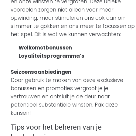
en onze winsten te vergroten. Deze unieke
voordelen zorgen niet alleen voor meer
opwinding, maar stimuleren ons ook aan om
slimmer te gokken en ons meer te focussen op
het spel. Dit is wat we kunnen verwachten:
Welkomstbonussen
Loyaliteitsprogramma’s
Seizoensaanbiedingen
Door gebruik te maken van deze exclusieve
bonussen en promoties vergroot je je
vertrouwen en ontsluit je de deur naar
potentieel substantiële winsten. Pak deze
kansen!
Tips voor het beheren van je