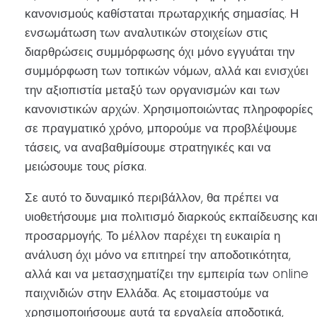
κανονισμούς καθίσταται πρωταρχικής σημασίας. Η
ενσωμάτωση των αναλυτικών στοιχείων στις
διαρθρώσεις συμμόρφωσης όχι μόνο εγγυάται την
συμμόρφωση των τοπικών νόμων, αλλά και ενισχύει
την αξιοπιστία μεταξύ των οργανισμών και των
κανονιστικών αρχών. Χρησιμοποιώντας πληροφορίες
σε πραγματικό χρόνο, μπορούμε να προβλέψουμε
τάσεις, να αναβαθμίσουμε στρατηγικές και να
μειώσουμε τους ρίσκα.
Σε αυτό το δυναμικό περιβάλλον, θα πρέπει να
υιοθετήσουμε μια πολιτισμό διαρκούς εκπαίδευσης κα
προσαρμογής. Το μέλλον παρέχει τη ευκαιρία η
ανάλυση όχι μόνο να επιτηρεί την αποδοτικότητα,
αλλά και να μετασχηματίζει την εμπειρία των online
παιχνιδιών στην Ελλάδα. Ας ετοιμαστούμε να
χρησιμοποιήσουμε αυτά τα εργαλεία αποδοτικά,