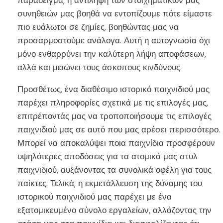
συνηθειών μας βοηθά να εντοπίζουμε πότε είμαστε
πιο ευάλωτοι σε ζημίες, βοηθώντας μας να
προσαρμοστούμε ανάλογα. Αυτή η αυτογνωσία όχι
μόνο ενθαρρύνει την καλύτερη λήψη αποφάσεων,
αλλά και μειώνει τους άσκοπους κινδύνους.
Προσθέτως, ένα διαθέσιμο ιστορικό παιχνιδιού μας
παρέχει πληροφορίες σχετικά με τις επιλογές μας,
επιτρέποντάς μας να τροποποιήσουμε τις επιλογές
παιχνιδιού μας σε αυτό που μας αρέσει περισσότερο.
Μπορεί να αποκαλύψει ποια παιχνίδια προσφέρουν
υψηλότερες αποδόσεις για τα ατομικά μας στυλ
παιχνιδιού, αυξάνοντας τα συνολικά οφέλη για τους
παίκτες. Τελικά, η εκμετάλλευση της δύναμης του
ιστορικού παιχνιδιού μας παρέχει με ένα
εξατομικευμένο σύνολο εργαλείων, αλλάζοντας την