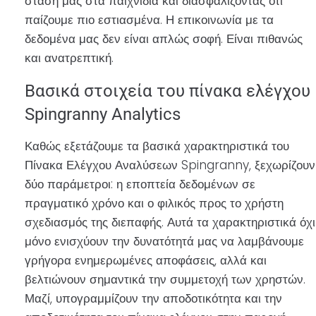
στάση μας στα παιχνίδια και διασφαλίζοντας ότι
παίζουμε πιο εστιασμένα. Η επικοινωνία με τα
δεδομένα μας δεν είναι απλώς σοφή. Είναι πιθανώς
και ανατρεπτική.
Βασικά στοιχεία του πίνακα ελέγχου
Spingranny Analytics
Καθώς εξετάζουμε τα βασικά χαρακτηριστικά του
Πίνακα Ελέγχου Αναλύσεων Spingranny, ξεχωρίζουν
δύο παράμετροι: η εποπτεία δεδομένων σε
πραγματικό χρόνο και ο φιλικός προς το χρήστη
σχεδιασμός της διεπαφής. Αυτά τα χαρακτηριστικά όχι
μόνο ενισχύουν την δυνατότητά μας να λαμβάνουμε
γρήγορα ενημερωμένες αποφάσεις, αλλά και
βελτιώνουν σημαντικά την συμμετοχή των χρηστών.
Μαζί, υπογραμμίζουν την αποδοτικότητα και την