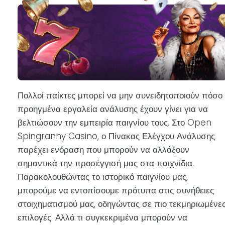
Πολλοί παίκτες μπορεί να μην συνειδητοποιούν πόσο
προηγμένα εργαλεία ανάλυσης έχουν γίνει για να
βελτιώσουν την εμπειρία παιγνίου τους. Στο Open
Spingranny Casino, ο Πίνακας Ελέγχου Ανάλυσης
παρέχει ενόραση που μπορούν να αλλάξουν
σημαντικά την προσέγγισή μας στα παιχνίδια.
Παρακολουθώντας το ιστορικό παιγνίου μας,
μπορούμε να εντοπίσουμε πρότυπα στις συνήθειες
στοιχηματισμού μας, οδηγώντας σε πιο τεκμηριωμένε
επιλογές. Αλλά τι συγκεκριμένα μπορούν να