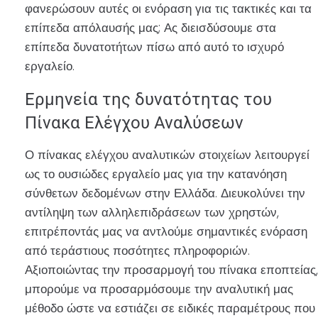
φανερώσουν αυτές οι ενόραση για τις τακτικές και τα
επίπεδα απόλαυσής μας; Ας διεισδύσουμε στα
επίπεδα δυνατοτήτων πίσω από αυτό το ισχυρό
εργαλείο.
Ερμηνεία της δυνατότητας του
Πίνακα Ελέγχου Αναλύσεων
Ο πίνακας ελέγχου αναλυτικών στοιχείων λειτουργεί
ως το ουσιώδες εργαλείο μας για την κατανόηση
σύνθετων δεδομένων στην Ελλάδα. Διευκολύνει την
αντίληψη των αλληλεπιδράσεων των χρηστών,
επιτρέποντάς μας να αντλούμε σημαντικές ενόραση
από τεράστιους ποσότητες πληροφοριών.
Αξιοποιώντας την προσαρμογή του πίνακα εποπτείας,
μπορούμε να προσαρμόσουμε την αναλυτική μας
μέθοδο ώστε να εστιάζει σε ειδικές παραμέτρους που