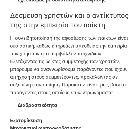
Δέσμευση χρηστών και ο αντίκτυπός
της στην εμπειρία του παίκτη
Η συνειδητοποίηση της αφοσίωσης των παικτών είναι
ουσιαστική, καθώς επηρεάζει απευθείας την εμπειρία
των χρηστών στο περιβάλλον παιχνιδιών.
Εξετάζοντας τις δείκτες συμμετοχής των χρηστών,
μπορούμε να αναγνωρίσουμε παράγοντες που έχουν
απήχηση στους συμμετέχοντες, προκαλώντας σε
αυξημένη ικανοποίηση. Παρακάτω είναι τρεις βασικοί
παράγοντες στους οποίους επικεντρωνόμαστε:
Διαδραστικότητα
Εξατομίκευση
Μηχανισμοί ανατροφοδότησης