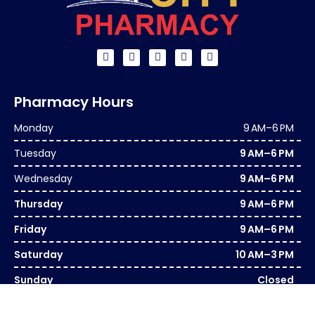
Pharmacy Hours
Monday
9 AM–6 PM
Tuesday
9 AM–6 PM
Wednesday
9 AM–6 PM
Thursday
9 AM–6 PM
Friday
9 AM–6 PM
Saturday
10 AM–3 PM
Sunday
Closed