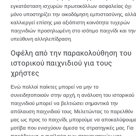
εγκατάσταση ισχυρών πρωτοκόλλων ασφαλείας όχι
μόνο υποστηρίζει την οικοδόμηση εμπιστοσύνης, αλλ
καλλιεργεί επίσης μια αξιόπιστη κοινότητα τυχερών
παιχνιδιών προσηλωμένη στο ισότιμο παιχνίδι και την
υπεύθυνη αλληλεπίδραση.
Οφέλη από την παρακολούθηση του
ιστορικού παιχνιδιού για τους
χρήστες
Ενώ πολλοί παίκτες μπορεί να μην το
συνειδητοποιούν στην αρχή, η ανάλυση του ιστορικού
παιχνιδιού μπορεί να βελτιώσει σημαντικά την
απόλαυση παιχνιδιού τους. Μελετώντας το παρελθόν
μας ως προς το παιχνίδι, μπορούμε να αποκαλύψουμ
μοτίβα που ενισχύουν άμεσα τις στρατηγικές μας. Για
παράδειγμα, η αντίληψη των στοιχηματικών μας