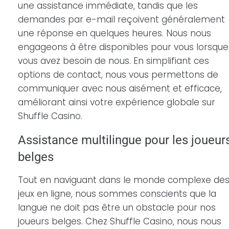
une assistance immédiate, tandis que les
demandes par e-mail reçoivent généralement
une réponse en quelques heures. Nous nous
engageons à être disponibles pour vous lorsque
vous avez besoin de nous. En simplifiant ces
options de contact, nous vous permettons de
communiquer avec nous aisément et efficace,
améliorant ainsi votre expérience globale sur
Shuffle Casino.
Assistance multilingue pour les joueur
belges
Tout en naviguant dans le monde complexe de
jeux en ligne, nous sommes conscients que la
langue ne doit pas être un obstacle pour nos
joueurs belges. Chez Shuffle Casino, nous nous