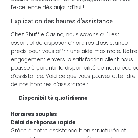
l’excellence dès aujourd’hui !
Explication des heures d’assistance
Chez Shuffle Casino, nous savons qu’il est
essentiel de disposer d’horaires d’assistance
précis pour vous offrir une aide maximale. Notre
engagement envers la satisfaction client nous
pousse à garantir la disponibilité de notre équip
d’assistance. Voici ce que vous pouvez attendre
de nos horaires d’assistance :
Disponibilité quotidienne
Horaires souples
Délai de réponse rapide
Grâce à notre assistance bien structurée et