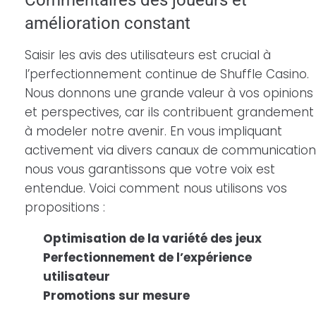
amélioration constant
Saisir les avis des utilisateurs est crucial à
l’perfectionnement continue de Shuffle Casino.
Nous donnons une grande valeur à vos opinions
et perspectives, car ils contribuent grandement
à modeler notre avenir. En vous impliquant
activement via divers canaux de communication
nous vous garantissons que votre voix est
entendue. Voici comment nous utilisons vos
propositions :
Optimisation de la variété des jeux
Perfectionnement de l’expérience
utilisateur
Promotions sur mesure