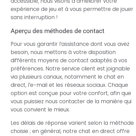
accessible, nous visons à améliorer votre
expérience de jeu et à vous permettre de jouer
sans interruption !
Aperçu des méthodes de contact
Pour vous garantir l’assistance dont vous avez
besoin, nous mettons à votre disposition
différents moyens de contact adaptés à vos
préférences. Notre service client est joignable
via plusieurs canaux, notamment le chat en
direct, l’e-mail et les réseaux sociaux. Chaque
option est conçue pour votre confort, afin que
vous puissiez nous contacter de la manière qui
vous convient le mieux.
Les délais de réponse varient selon la méthode
choisie ; en général, notre chat en direct offre