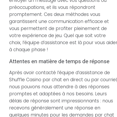
envoyer un message avec vos questions ou
préoccupations, et ils vous répondront
promptement. Ces deux méthodes vous
garantissent une communication efficace et
vous permettent de profiter pleinement de
votre expérience de jeu. Quel que soit votre
choix, l’équipe d’assistance est là pour vous aide
à chaque phase !
Attentes en matière de temps de réponse
Après avoir contacté l’équipe d’assistance de
Shuffle Casino par chat en direct ou par courriel
nous pouvons nous attendre à des réponses
promptes et adaptées à nos besoins. Leurs
délais de réponse sont impressionnants : nous
recevons généralement une réponse en
quelques minutes pour les demandes par chat