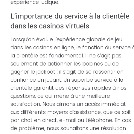
expérience ludique.
L’importance du service à la clientèle
dans les casinos virtuels
Lorsqu’on évalue l’expérience globale de jeu
dans les casinos en ligne, le fonction du service 
la clientèle est fondamental. Il ne s’agit pas
seulement de actionner les bobines ou de
gagner le jackpot ; il s’agit de se ressentir en
confiance en jouant. Un superbe service à la
clientèle garantit des réponses rapides à nos
questions, ce qui mène à une meilleure
satisfaction. Nous aimons un accès immédiat
aux différents moyens d’assistance, que ce soit
par chat en direct, e-mail ou téléphone. En cas
de problème, nous souhaitons une résolution