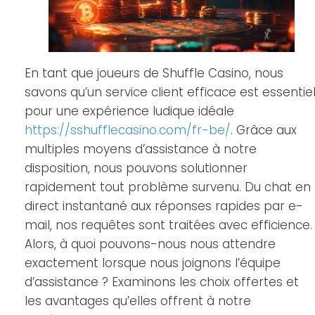
En tant que joueurs de Shuffle Casino, nous
savons qu’un service client efficace est essentie
pour une expérience ludique idéale
https://sshufflecasino.com/fr-be/
. Grâce aux
multiples moyens d’assistance à notre
disposition, nous pouvons solutionner
rapidement tout problème survenu. Du chat en
direct instantané aux réponses rapides par e-
mail, nos requêtes sont traitées avec efficience.
Alors, à quoi pouvons-nous nous attendre
exactement lorsque nous joignons l’équipe
d’assistance ? Examinons les choix offertes et
les avantages qu’elles offrent à notre