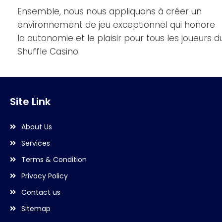
Ensemble, nous nous appliquons à créer un
environnement de jeu exceptionnel qui honore
la autonomie et le plaisir pour tous les joueurs d
Shuffle Casino.
Site Link
About Us
Services
Terms & Condition
Privacy Policy
Contact us
Sitemap