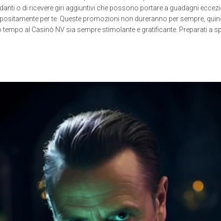
anti o di ricevere giri aggiuntivi che possono portare a guadagni eccez
ppositamente per te. Queste promozioni non dureranno per sempre, quindi
tuo tempo al Casinò NV sia sempre stimolante e gratificante. Preparati a 