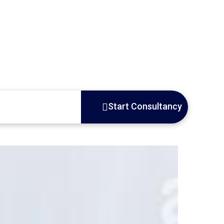
Start Consultancy