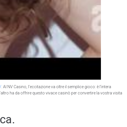
/
. Al NV Casino, l’eccitazione va oltre il semplice gioco: è l’intera
tro ha da offrire questo vivace casinò per convertire la vostra visita
ica.