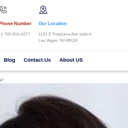
Phone Number
Our Location
+1 702-816-4277
1131 E Tropicana Ave suite A
Las Vegas, NV 89119
Blog
Contact Us
About US
ra?