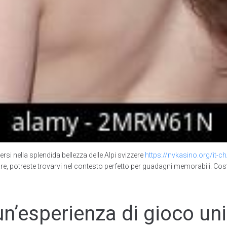
si nella splendida bellezza delle Alpi svizzere
https://nvkasino.org/it-ch
 potreste trovarvi nel contesto perfetto per guadagni memorabili. Cos’al
un’esperienza di gioco un