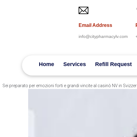
Email Address
info@citypharmacylv.com
Home
Services
Refill Request
Sei preparato per emozioni forti e grandi vincite al casinò NV in Svizze