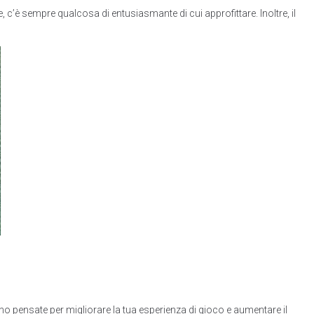
, c’è sempre qualcosa di entusiasmante di cui approfittare. Inoltre, il
no pensate per migliorare la tua esperienza di gioco e aumentare il