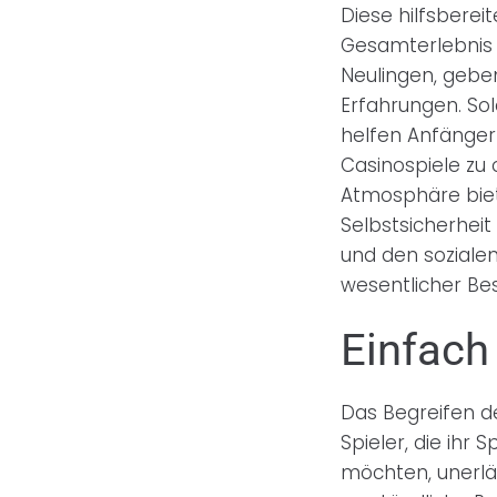
Diese hilfsberei
Gesamterlebnis b
Neulingen, gebe
Erfahrungen. S
helfen Anfängern
Casinospiele zu 
Atmosphäre biete
Selbstsicherhei
und den sozialen
wesentlicher Bes
Einfach
Das Begreifen de
Spieler, die ihr
möchten, unerläs