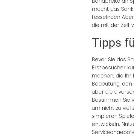
Bandbreite an S
macht das Sankra
fesselnden Abent
die mit der Zeit 
Tipps f
Bevor Sie das Sa
Erstbesucher kur
machen, die Ihr 
Bedeutung, den 
über die diverse
Bestimmen Sie v
um nicht zu viel
simpleren Spielen
entwickeln. Nut
Serviceangebote