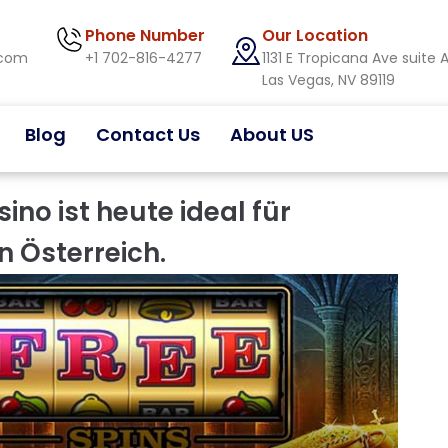
Phone Number
Our Location
.com
+1 702-816-4277
1131 E Tropicana Ave suite 
Las Vegas, NV 89119
Blog
Contact Us
About US
ino ist heute ideal für
n Österreich.