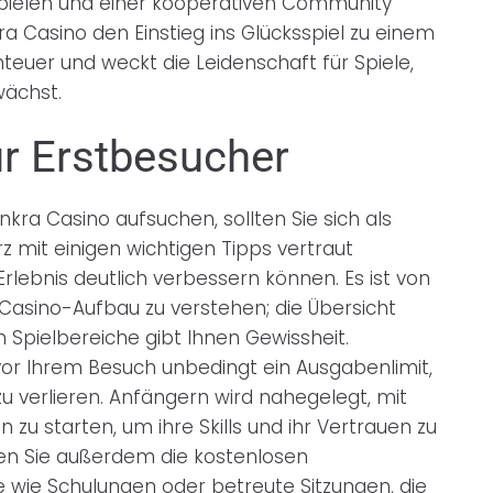
pielen und einer kooperativen Community
 Casino den Einstieg ins Glücksspiel zu einem
euer und weckt die Leidenschaft für Spiele,
wächst.
ür Erstbesucher
nkra Casino aufsuchen, sollten Sie sich als
z mit einigen wichtigen Tipps vertraut
Erlebnis deutlich verbessern können. Es ist von
Casino-Aufbau zu verstehen; die Übersicht
n Spielbereiche gibt Ihnen Gewissheit.
or Ihrem Besuch unbedingt ein Ausgabenlimit,
 zu verlieren. Anfängern wird nahegelegt, mit
 zu starten, um ihre Skills und ihr Vertrauen zu
zen Sie außerdem die kostenlosen
 wie Schulungen oder betreute Sitzungen, die