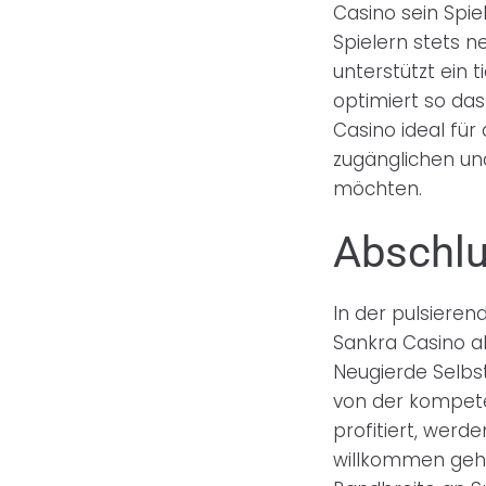
Casino sein Spi
Spielern stets ne
unterstützt ein 
optimiert so das
Casino ideal für 
zugänglichen un
möchten.
Abschl
In der pulsieren
Sankra Casino al
Neugierde Selbs
von der kompete
profitiert, werd
willkommen gehei