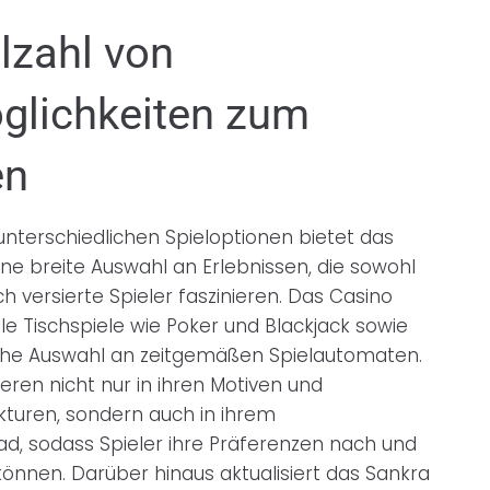
elzahl von
glichkeiten zum
en
 unterschiedlichen Spieloptionen bietet das
ne breite Auswahl an Erlebnissen, die sowohl
h versierte Spieler faszinieren. Das Casino
lle Tischspiele wie Poker und Blackjack sowie
che Auswahl an zeitgemäßen Spielautomaten.
ieren nicht nur in ihren Motiven und
kturen, sondern auch in ihrem
ad, sodass Spieler ihre Präferenzen nach und
önnen. Darüber hinaus aktualisiert das Sankra