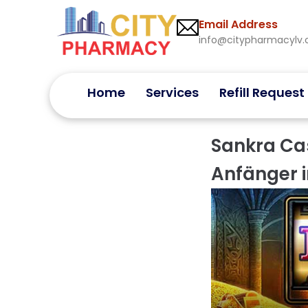
Email Address
info@citypharmacylv
Home
Services
Refill Request
Sankra Cas
Anfänger i