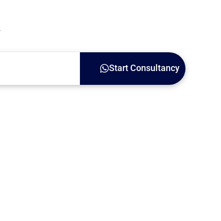
A
Start Consultancy