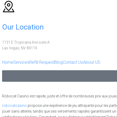
Our Location
1131 E Tropicana Ave suite A
Las Vegas, NV 89119
Home
Services
Refill Request
Blog
Contact Us
About US
Robocat Casino est rapide, juste et offre de nombreuses prix aux joue
robocatcasino
propose une expérience de jeu attrayante pour les part
jouer sans attente, tandis que ses versements rapides garantissent un