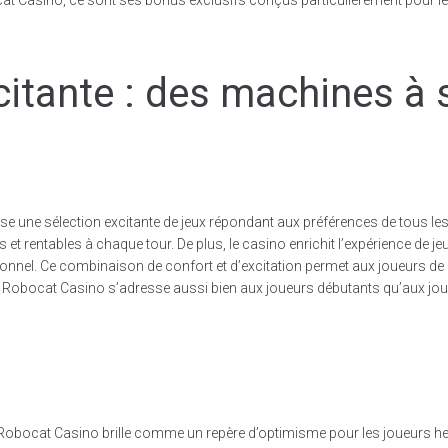
ocat Casino, ce sont ses bonus exclusifs conçus particulièrement pour le
citante : des machines à
se une sélection excitante de jeux répondant aux préférences de tous l
et rentables à chaque tour. De plus, le casino enrichit l’expérience de jeu
ionnel. Ce combinaison de confort et d’excitation permet aux joueurs de p
e Robocat Casino s’adresse aussi bien aux joueurs débutants qu’aux joue
Robocat Casino brille comme un repère d’optimisme pour les joueurs helv