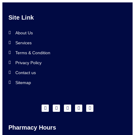
Site Link
About Us
Services
Terms & Condition
Privacy Policy
Contact us
Sitemap
Pharmacy Hours