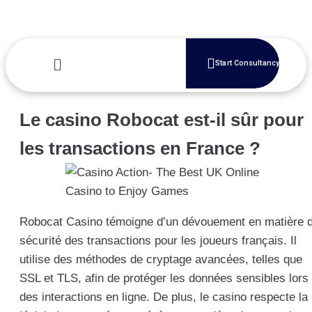
Start Consultancy
Le casino Robocat est-il sûr pour
les transactions en France ?
Robocat Casino témoigne d’un dévouement en matière 
sécurité des transactions pour les joueurs français. Il
utilise des méthodes de cryptage avancées, telles que
SSL et TLS, afin de protéger les données sensibles lors
des interactions en ligne. De plus, le casino respecte la