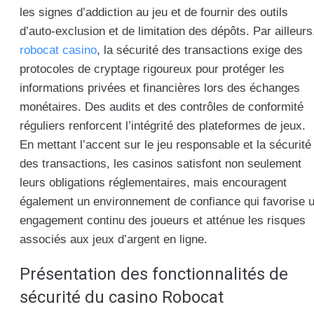
les signes d’addiction au jeu et de fournir des outils
d’auto-exclusion et de limitation des dépôts. Par ailleurs
robocat casino
, la sécurité des transactions exige des
protocoles de cryptage rigoureux pour protéger les
informations privées et financières lors des échanges
monétaires. Des audits et des contrôles de conformité
réguliers renforcent l’intégrité des plateformes de jeux.
En mettant l’accent sur le jeu responsable et la sécurité
des transactions, les casinos satisfont non seulement
leurs obligations réglementaires, mais encouragent
également un environnement de confiance qui favorise 
engagement continu des joueurs et atténue les risques
associés aux jeux d’argent en ligne.
Présentation des fonctionnalités de
sécurité du casino Robocat