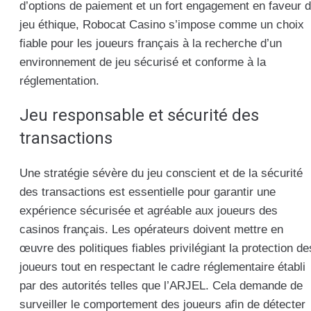
d’options de paiement et un fort engagement en faveur 
jeu éthique, Robocat Casino s’impose comme un choix
fiable pour les joueurs français à la recherche d’un
environnement de jeu sécurisé et conforme à la
réglementation.
Jeu responsable et sécurité des
transactions
Une stratégie sévère du jeu conscient et de la sécurité
des transactions est essentielle pour garantir une
expérience sécurisée et agréable aux joueurs des
casinos français. Les opérateurs doivent mettre en
œuvre des politiques fiables privilégiant la protection de
joueurs tout en respectant le cadre réglementaire établi
par des autorités telles que l’ARJEL. Cela demande de
surveiller le comportement des joueurs afin de détecter