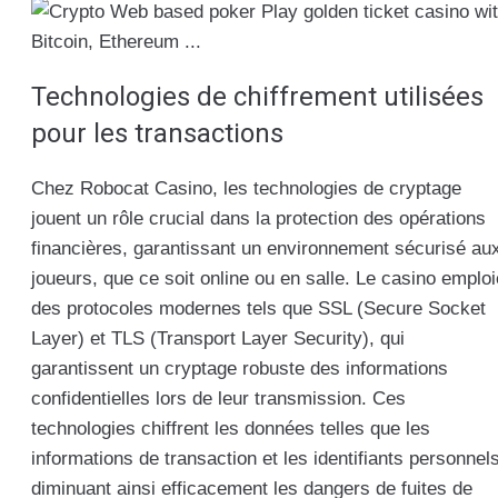
Technologies de chiffrement utilisées
pour les transactions
Chez Robocat Casino, les technologies de cryptage
jouent un rôle crucial dans la protection des opérations
financières, garantissant un environnement sécurisé au
joueurs, que ce soit online ou en salle. Le casino emploi
des protocoles modernes tels que SSL (Secure Socket
Layer) et TLS (Transport Layer Security), qui
garantissent un cryptage robuste des informations
confidentielles lors de leur transmission. Ces
technologies chiffrent les données telles que les
informations de transaction et les identifiants personnels
diminuant ainsi efficacement les dangers de fuites de