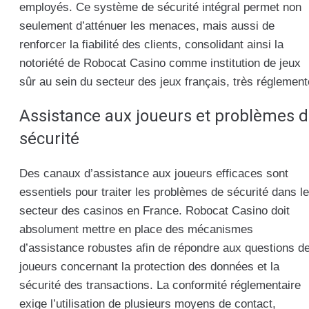
employés. Ce système de sécurité intégral permet non
seulement d’atténuer les menaces, mais aussi de
renforcer la fiabilité des clients, consolidant ainsi la
notoriété de Robocat Casino comme institution de jeux
sûr au sein du secteur des jeux français, très réglement
Assistance aux joueurs et problèmes 
sécurité
Des canaux d’assistance aux joueurs efficaces sont
essentiels pour traiter les problèmes de sécurité dans le
secteur des casinos en France. Robocat Casino doit
absolument mettre en place des mécanismes
d’assistance robustes afin de répondre aux questions d
joueurs concernant la protection des données et la
sécurité des transactions. La conformité réglementaire
exige l’utilisation de plusieurs moyens de contact,