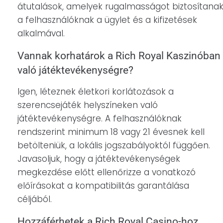
átutalások, amelyek rugalmasságot biztosítana
a felhasználóknak a ügylet és a kifizetések
alkalmával.
Vannak korhatárok a Rich Royal Kaszinóban
való játéktevékenységre?
Igen, léteznek életkori korlátozások a
szerencsejáték helyszíneken való
játéktevékenységre. A felhasználóknak
rendszerint minimum 18 vagy 21 évesnek kell
betölteniük, a lokális jogszabályoktól függően.
Javasoljuk, hogy a játéktevékenységek
megkezdése előtt ellenőrizze a vonatkozó
előírásokat a kompatibilitás garantálása
céljából.
Hozzáférhetek a Rich Royal Casino-hoz