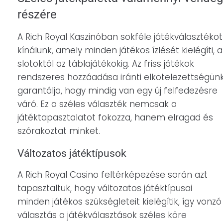
részére
A Rich Royal Kaszinóban sokféle játékválasztékot
kínálunk, amely minden játékos ízlését kielégíti, a
slotoktól az táblajátékokig. Az friss játékok
rendszeres hozzáadása iránti elkötelezettségün
garantálja, hogy mindig van egy új felfedezésre
váró. Ez a széles választék nemcsak a
játéktapasztalatot fokozza, hanem elragad és
szórakoztat minket.
Változatos játéktípusok
A Rich Royal Casino feltérképezése során azt
tapasztaltuk, hogy változatos játéktípusai
minden játékos szükségleteit kielégítik, így vonzó
választás a játékválasztások széles köre