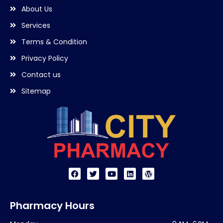
About Us
Services
Terms & Condition
Privacy Policy
Contact us
Sitemap
Pharmacy Hours