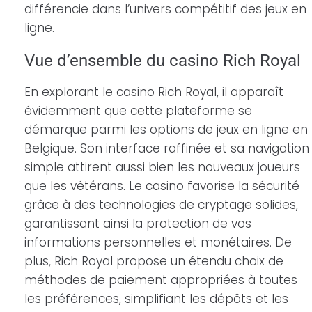
différencie dans l’univers compétitif des jeux en
ligne.
Vue d’ensemble du casino Rich Royal
En explorant le casino Rich Royal, il apparaît
évidemment que cette plateforme se
démarque parmi les options de jeux en ligne en
Belgique. Son interface raffinée et sa navigation
simple attirent aussi bien les nouveaux joueurs
que les vétérans. Le casino favorise la sécurité
grâce à des technologies de cryptage solides,
garantissant ainsi la protection de vos
informations personnelles et monétaires. De
plus, Rich Royal propose un étendu choix de
méthodes de paiement appropriées à toutes
les préférences, simplifiant les dépôts et les