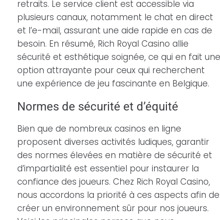
retraits. Le service client est accessible via
plusieurs canaux, notamment le chat en direct
et l’e-mail, assurant une aide rapide en cas de
besoin. En résumé, Rich Royal Casino allie
sécurité et esthétique soignée, ce qui en fait un
option attrayante pour ceux qui recherchent
une expérience de jeu fascinante en Belgique.
Normes de sécurité et d’équité
Bien que de nombreux casinos en ligne
proposent diverses activités ludiques, garantir
des normes élevées en matière de sécurité et
d’impartialité est essentiel pour instaurer la
confiance des joueurs. Chez Rich Royal Casino,
nous accordons la priorité à ces aspects afin de
créer un environnement sûr pour nos joueurs.