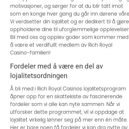
motivasjoner, og sørger for at du blir tatt imot
som en konge hver gang du går inn dørene våre
Vi verdsetter din lojalitet og er dedikert til å gjøre
oppholdene dine til uforglemmelige opplevelser
Bli med oss og opplev goder som kommer med
å være et verdifullt medlem av Rich Royal
Casino-familien!
Fordeler med å være en del av
lojalitetsordningen
Å bli med i Rich Royal Casinos lojalitetsprogram
åpner opp for en skattekiste av fascinerende
fordeler som vi alle kan nyte sammen. Når vi
utforsker dette programmet, vil vi oppdage at
lojalitet virkelig lønner seg på mer enn én måte.
Her er bare noen få fordeler vi kan dra nytte av: