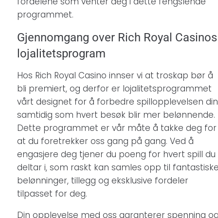
fordelene som venter deg i dette fengslende
programmet.
Gjennomgang over Rich Royal Casinos
lojalitetsprogram
Hos Rich Royal Casino innser vi at troskap bør å
bli premiert, og derfor er lojalitetsprogrammet
vårt designet for å forbedre spillopplevelsen din
samtidig som hvert besøk blir mer belønnende.
Dette programmet er vår måte å takke deg for
at du foretrekker oss gang på gang. Ved å
engasjere deg tjener du poeng for hvert spill du
deltar i, som raskt kan samles opp til fantastisk
belønninger, tillegg og eksklusive fordeler
tilpasset for deg.
Din opplevelse med oss garanterer spenning o