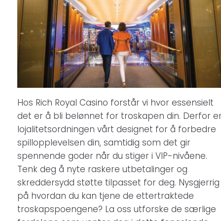
Hos Rich Royal Casino forstår vi hvor essensielt
det er å bli belønnet for troskapen din. Derfor e
lojalitetsordningen vårt designet for å forbedre
spillopplevelsen din, samtidig som det gir
spennende goder når du stiger i VIP-nivåene.
Tenk deg å nyte raskere utbetalinger og
skreddersydd støtte tilpasset for deg. Nysgjerrig
på hvordan du kan tjene de ettertraktede
troskapspoengene? La oss utforske de særlige