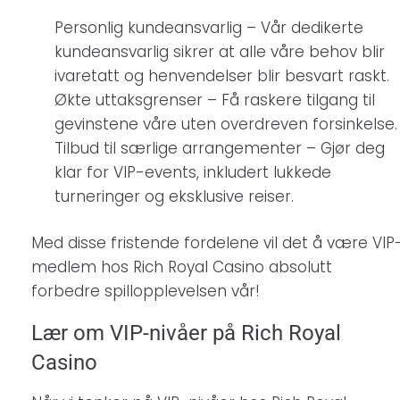
Personlig kundeansvarlig – Vår dedikerte
kundeansvarlig sikrer at alle våre behov blir
ivaretatt og henvendelser blir besvart raskt.
Økte uttaksgrenser – Få raskere tilgang til
gevinstene våre uten overdreven forsinkelse.
Tilbud til særlige arrangementer – Gjør deg
klar for VIP-events, inkludert lukkede
turneringer og eksklusive reiser.
Med disse fristende fordelene vil det å være VIP
medlem hos Rich Royal Casino absolutt
forbedre spillopplevelsen vår!
Lær om VIP-nivåer på Rich Royal
Casino