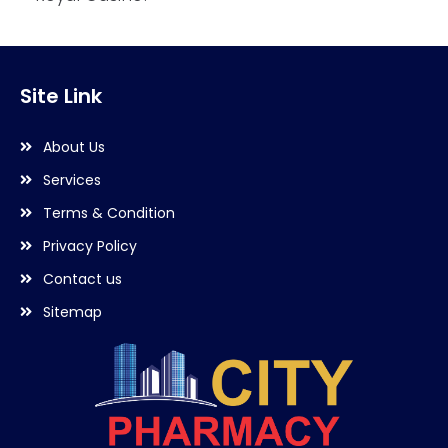
Site Link
About Us
Services
Terms & Condition
Privacy Policy
Contact us
Sitemap