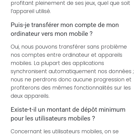
profitant pleinement de ses jeux, quel que soit
l’appareil utilisé.
Puis-je transférer mon compte de mon
ordinateur vers mon mobile ?
Oui, nous pouvons transférer sans problème
nos comptes entre ordinateur et appareils
mobiles. La plupart des applications
synchronisent automatiquement nos données ;
nous ne perdrons donc aucune progression et
profiterons des mêmes fonctionnalités sur les
deux appareils.
Existe-t-il un montant de dépôt minimum
pour les utilisateurs mobiles ?
Concernant les utilisateurs mobiles, on se