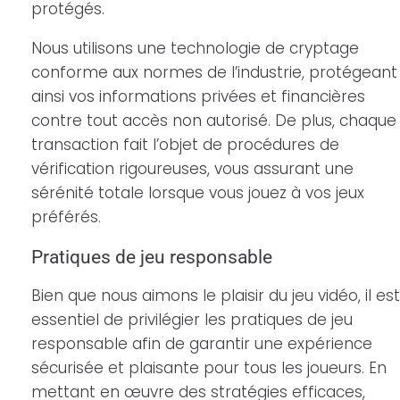
protégés.
Nous utilisons une technologie de cryptage
conforme aux normes de l’industrie, protégeant
ainsi vos informations privées et financières
contre tout accès non autorisé. De plus, chaque
transaction fait l’objet de procédures de
vérification rigoureuses, vous assurant une
sérénité totale lorsque vous jouez à vos jeux
préférés.
Pratiques de jeu responsable
Bien que nous aimons le plaisir du jeu vidéo, il est
essentiel de privilégier les pratiques de jeu
responsable afin de garantir une expérience
sécurisée et plaisante pour tous les joueurs. En
mettant en œuvre des stratégies efficaces,