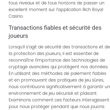
tous niveaux et de tous horizons de passer un
excellent moment sur l’application Rich Royal
Casino.
Transactions fiables et sécurité des
joueurs
Lorsqu’il s’agit de sécurité des transactions et de
la protection des joueurs, il est essentiel de
reconnaître l’importance des technologies de
cryptage avancées qui protègent nos données.
En utilisant des méthodes de paiement fiables
et en promouvant des pratiques de jeu sûres,
nous contribuons significativement à garantir un
environnement de jeu sécurisé et plaisant.
Examinons comment ces facteurs interagissent
pour nous protéger pendant que nous jouons.