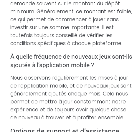
demande souvent sur le montant du dépôt
minimum. Généralement, ce montant est faible,
ce qui permet de commencer à jouer sans
investir sur une somme importante. Il est
toutefois toujours conseillé de vérifier les
conditions spécifiques à chaque plateforme.
À quelle fréquence de nouveaux jeux sont-il
ajoutés à l’application mobile ?
Nous observons régulièrement les mises à jour
de l’application mobile, et de nouveaux jeux sont
généralement ajoutés chaque mois. Cela nous
permet de mettre à jour constamment notre
expérience et de toujours avoir quelque chose
de nouveau à trouver et à profiter ensemble.
Options de support et d’assistance