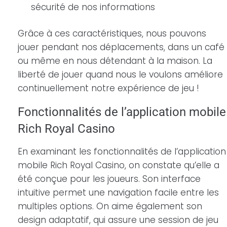
sécurité de nos informations
Grâce à ces caractéristiques, nous pouvons
jouer pendant nos déplacements, dans un café
ou même en nous détendant à la maison. La
liberté de jouer quand nous le voulons améliore
continuellement notre expérience de jeu !
Fonctionnalités de l’application mobile
Rich Royal Casino
En examinant les fonctionnalités de l’application
mobile Rich Royal Casino, on constate qu’elle a
été conçue pour les joueurs. Son interface
intuitive permet une navigation facile entre les
multiples options. On aime également son
design adaptatif, qui assure une session de jeu