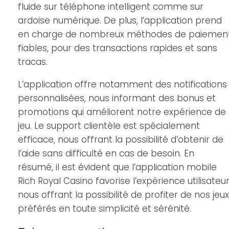
fluide sur téléphone intelligent comme sur
ardoise numérique. De plus, l’application prend
en charge de nombreux méthodes de paiemen
fiables, pour des transactions rapides et sans
tracas.
L’application offre notamment des notifications
personnalisées, nous informant des bonus et
promotions qui améliorent notre expérience de
jeu. Le support clientèle est spécialement
efficace, nous offrant la possibilité d’obtenir de
l’aide sans difficulté en cas de besoin. En
résumé, il est évident que l’application mobile
Rich Royal Casino favorise l’expérience utilisateur
nous offrant la possibilité de profiter de nos jeux
préférés en toute simplicité et sérénité.