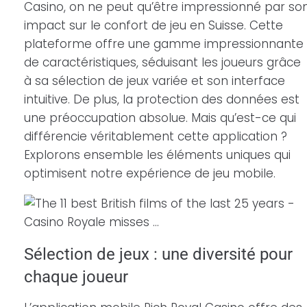
Casino, on ne peut qu’être impressionné par so
impact sur le confort de jeu en Suisse. Cette
plateforme offre une gamme impressionnante
de caractéristiques, séduisant les joueurs grâce
à sa sélection de jeux variée et son interface
intuitive. De plus, la protection des données est
une préoccupation absolue. Mais qu’est-ce qui
différencie véritablement cette application ?
Explorons ensemble les éléments uniques qui
optimisent notre expérience de jeu mobile.
Sélection de jeux : une diversité pour
chaque joueur