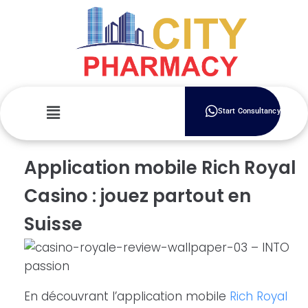
Start Consultancy
Application mobile Rich Royal
Casino : jouez partout en
Suisse
En découvrant l’application mobile
Rich Royal