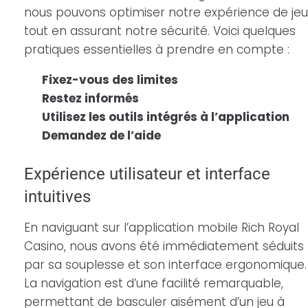
nous pouvons optimiser notre expérience de jeu
tout en assurant notre sécurité. Voici quelques
pratiques essentielles à prendre en compte :
Fixez-vous des limites
Restez informés
Utilisez les outils intégrés à l’application
Demandez de l’aide
Expérience utilisateur et interface
intuitives
En naviguant sur l’application mobile Rich Royal
Casino, nous avons été immédiatement séduits
par sa souplesse et son interface ergonomique.
La navigation est d’une facilité remarquable,
permettant de basculer aisément d’un jeu à