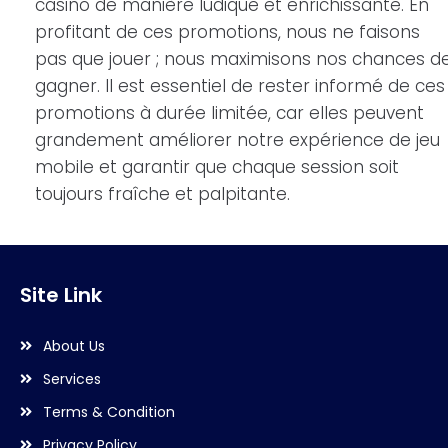
casino de manière ludique et enrichissante. En
profitant de ces promotions, nous ne faisons
pas que jouer ; nous maximisons nos chances d
gagner. Il est essentiel de rester informé de ces
promotions à durée limitée, car elles peuvent
grandement améliorer notre expérience de jeu
mobile et garantir que chaque session soit
toujours fraîche et palpitante.
Site Link
About Us
Services
Terms & Condition
Privacy Policy