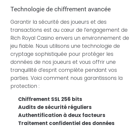
Technologie de chiffrement avancée
Garantir la sécurité des joueurs et des
transactions est au cœur de l’engagement de
Rich Royal Casino envers un environnement de
jeu fiable. Nous utilisons une technologie de
cryptage sophistiquée pour protéger les
données de nos joueurs et vous offrir une
tranquillité d’esprit complète pendant vos
parties. Voici comment nous garantissons la
protection :
Chiffrement SSL 256 bits
Audits de sécurité réguliers
Authentification à deux facteurs
Traitement confidentiel des données