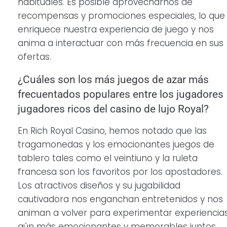
habituales. Es posible aprovecharnos de
recompensas y promociones especiales, lo que
enriquece nuestra experiencia de juego y nos
anima a interactuar con más frecuencia en sus
ofertas.
¿Cuáles son los más juegos de azar más
frecuentados populares entre los jugadores
jugadores ricos del casino de lujo Royal?
En Rich Royal Casino, hemos notado que las
tragamonedas y los emocionantes juegos de
tablero tales como el veintiuno y la ruleta
francesa son los favoritos por los apostadores.
Los atractivos diseños y su jugabilidad
cautivadora nos enganchan entretenidos y nos
animan a volver para experimentar experiencia
aún más emocionantes y memorables juntos.