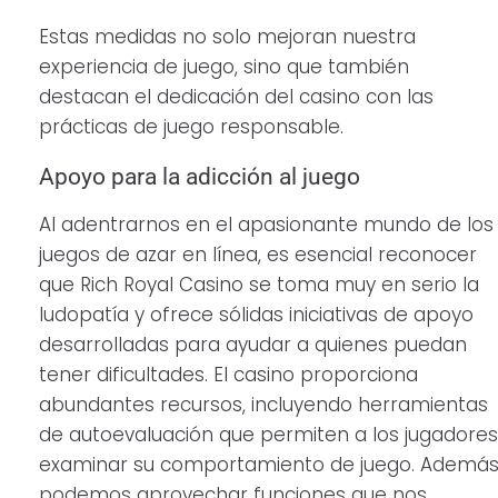
Estas medidas no solo mejoran nuestra
experiencia de juego, sino que también
destacan el dedicación del casino con las
prácticas de juego responsable.
Apoyo para la adicción al juego
Al adentrarnos en el apasionante mundo de los
juegos de azar en línea, es esencial reconocer
que Rich Royal Casino se toma muy en serio la
ludopatía y ofrece sólidas iniciativas de apoyo
desarrolladas para ayudar a quienes puedan
tener dificultades. El casino proporciona
abundantes recursos, incluyendo herramientas
de autoevaluación que permiten a los jugadores
examinar su comportamiento de juego. Además
podemos aprovechar funciones que nos