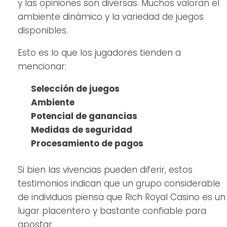
y las opiniones son diversas. Muchos valoran el
ambiente dinámico y la variedad de juegos
disponibles.
Esto es lo que los jugadores tienden a
mencionar:
Selección de juegos
Ambiente
Potencial de ganancias
Medidas de seguridad
Procesamiento de pagos
Si bien las vivencias pueden diferir, estos
testimonios indican que un grupo considerable
de individuos piensa que Rich Royal Casino es un
lugar placentero y bastante confiable para
apostar.