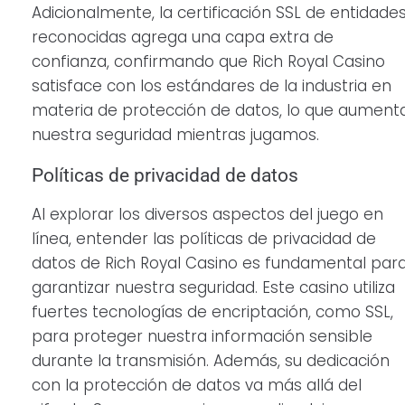
Adicionalmente, la certificación SSL de entidade
reconocidas agrega una capa extra de
confianza, confirmando que Rich Royal Casino
satisface con los estándares de la industria en
materia de protección de datos, lo que aument
nuestra seguridad mientras jugamos.
Políticas de privacidad de datos
Al explorar los diversos aspectos del juego en
línea, entender las políticas de privacidad de
datos de Rich Royal Casino es fundamental par
garantizar nuestra seguridad. Este casino utiliza
fuertes tecnologías de encriptación, como SSL,
para proteger nuestra información sensible
durante la transmisión. Además, su dedicación
con la protección de datos va más allá del