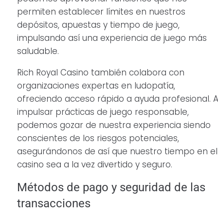
permiten establecer límites en nuestros
depósitos, apuestas y tiempo de juego,
impulsando así una experiencia de juego más
saludable.
Rich Royal Casino también colabora con
organizaciones expertas en ludopatía,
ofreciendo acceso rápido a ayuda profesional. A
impulsar prácticas de juego responsable,
podemos gozar de nuestra experiencia siendo
conscientes de los riesgos potenciales,
asegurándonos de así que nuestro tiempo en el
casino sea a la vez divertido y seguro.
Métodos de pago y seguridad de las
transacciones