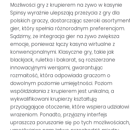
Możliwości gry z krupierem na żywo w kasynie
Spinsy wyraźnie ulepszają przeżycia z gry dla
polskich graczy, dostarczając szeroki asortymen
gier, który spełnia różnorodnym preferencjom.
Sądzimy, że integracja gier na żywo zwiększa
emocje, ponieważ łączy kasyna wirtualne z
konwencjonalnymi. Klasyczne gry, takie jak
blackjack, ruletka i bakarat, są rozszerzane
innowacyjnymi wersjami, gwarantując
rozmaitość, która odpowiada graczom o
dowolnym poziomie umiejętności. Poziom
współdziałania z krupierem jest unikalna, a
wykwalifikowani krupierzy kształtują
przyciągające otoczenie, które wspiera udziałowi 
wrażeniom. Ponadto, przyjazny interfejs
upraszcza poruszanie się po tych możliwościach,