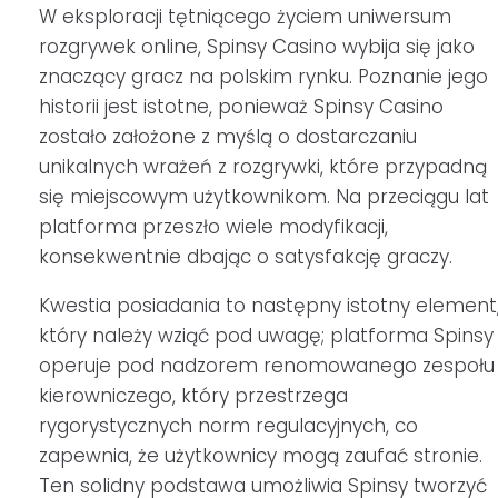
W eksploracji tętniącego życiem uniwersum
rozgrywek online, Spinsy Casino wybija się jako
znaczący gracz na polskim rynku. Poznanie jego
historii jest istotne, ponieważ Spinsy Casino
zostało założone z myślą o dostarczaniu
unikalnych wrażeń z rozgrywki, które przypadną
się miejscowym użytkownikom. Na przeciągu lat
platforma przeszło wiele modyfikacji,
konsekwentnie dbając o satysfakcję graczy.
Kwestia posiadania to następny istotny element
który należy wziąć pod uwagę; platforma Spinsy
operuje pod nadzorem renomowanego zespołu
kierowniczego, który przestrzega
rygorystycznych norm regulacyjnych, co
zapewnia, że użytkownicy mogą zaufać stronie.
Ten solidny podstawa umożliwia Spinsy tworzyć