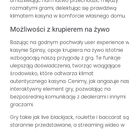
umożliwiając nam łatwo przechodzić między
rozmaitymi grami, delektując się prawdziwą
klimatem kasyna w komforcie własnego domu.
Możliwości z krupierem na żywo
Bazując na godnym pochwały user experience 
kasynie Spinsy, opcje krupiera na żywo istotnie
wzbogacają naszą przygodę z grą. Te funkcje
ulepszają doświadczenia, tworząc wciągające
środowisko, które odtwarza klimat
autentycznego kasyna. Cenimy, jak angażuje na
interaktywny element gry, pozwalając na
bezpośrednią komunikację z dealerami i innymi
graczami.
Gry takie jak live blackjack, roulette i baccarat są
starannie przedstawiane, a streaming wideo w