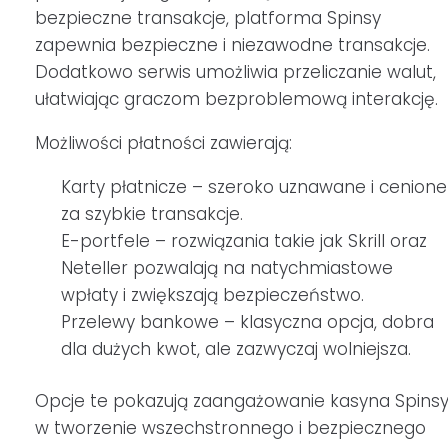
bezpieczne transakcje, platforma Spinsy
zapewnia bezpieczne i niezawodne transakcje.
Dodatkowo serwis umożliwia przeliczanie walut,
ułatwiając graczom bezproblemową interakcję.
Możliwości płatności zawierają:
Karty płatnicze – szeroko uznawane i cenione
za szybkie transakcje.
E-portfele – rozwiązania takie jak Skrill oraz
Neteller pozwalają na natychmiastowe
wpłaty i zwiększają bezpieczeństwo.
Przelewy bankowe – klasyczna opcja, dobra
dla dużych kwot, ale zazwyczaj wolniejsza.
Opcje te pokazują zaangażowanie kasyna Spins
w tworzenie wszechstronnego i bezpiecznego