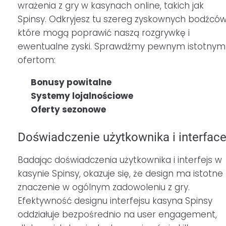
wrażenia z gry w kasynach online, takich jak
Spinsy. Odkryjesz tu szereg zyskownych bodźców
które mogą poprawić naszą rozgrywkę i
ewentualne zyski. Sprawdźmy pewnym istotnym
ofertom:
Bonusy powitalne
Systemy lojalnościowe
Oferty sezonowe
Doświadczenie użytkownika i interfac
Badając doświadczenia użytkownika i interfejs w
kasynie Spinsy, okazuje się, że design ma istotne
znaczenie w ogólnym zadowoleniu z gry.
Efektywność designu interfejsu kasyna Spinsy
oddziałuje bezpośrednio na user engagement,