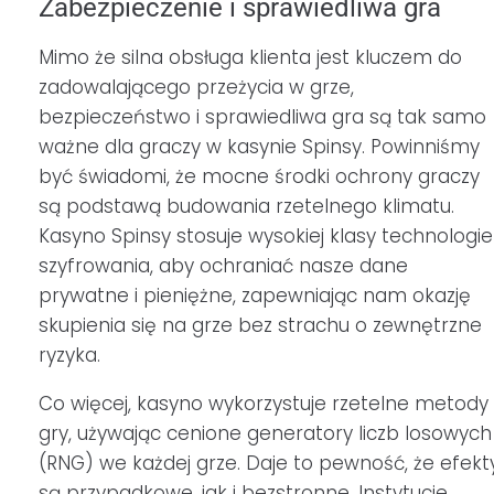
Zabezpieczenie i sprawiedliwa gra
Mimo że silna obsługa klienta jest kluczem do
zadowalającego przeżycia w grze,
bezpieczeństwo i sprawiedliwa gra są tak samo
ważne dla graczy w kasynie Spinsy. Powinniśmy
być świadomi, że mocne środki ochrony graczy
są podstawą budowania rzetelnego klimatu.
Kasyno Spinsy stosuje wysokiej klasy technologie
szyfrowania, aby ochraniać nasze dane
prywatne i pieniężne, zapewniając nam okazję
skupienia się na grze bez strachu o zewnętrzne
ryzyka.
Co więcej, kasyno wykorzystuje rzetelne metody
gry, używając cenione generatory liczb losowych
(RNG) we każdej grze. Daje to pewność, że efekt
są przypadkowe, jak i bezstronne. Instytucje