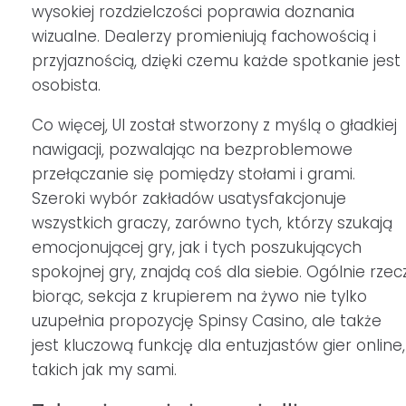
wysokiej rozdzielczości poprawia doznania
wizualne. Dealerzy promieniują fachowością i
przyjaznością, dzięki czemu każde spotkanie jest
osobista.
Co więcej, UI został stworzony z myślą o gładkiej
nawigacji, pozwalając na bezproblemowe
przełączanie się pomiędzy stołami i grami.
Szeroki wybór zakładów usatysfakcjonuje
wszystkich graczy, zarówno tych, którzy szukają
emocjonującej gry, jak i tych poszukujących
spokojnej gry, znajdą coś dla siebie. Ogólnie rzec
biorąc, sekcja z krupierem na żywo nie tylko
uzupełnia propozycję Spinsy Casino, ale także
jest kluczową funkcję dla entuzjastów gier online,
takich jak my sami.