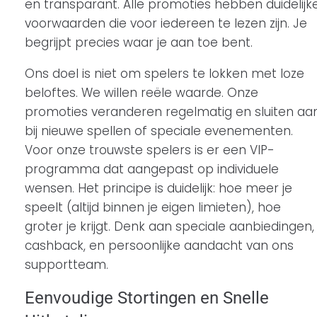
en transparant. Alle promoties hebben duidelijk
voorwaarden die voor iedereen te lezen zijn. Je
begrijpt precies waar je aan toe bent.
Ons doel is niet om spelers te lokken met loze
beloftes. We willen reële waarde. Onze
promoties veranderen regelmatig en sluiten aa
bij nieuwe spellen of speciale evenementen.
Voor onze trouwste spelers is er een VIP-
programma dat aangepast op individuele
wensen. Het principe is duidelijk: hoe meer je
speelt (altijd binnen je eigen limieten), hoe
groter je krijgt. Denk aan speciale aanbiedingen,
cashback, en persoonlijke aandacht van ons
supportteam.
Eenvoudige Stortingen en Snelle