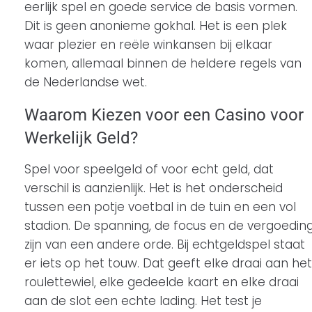
eerlijk spel en goede service de basis vormen.
Dit is geen anonieme gokhal. Het is een plek
waar plezier en reële winkansen bij elkaar
komen, allemaal binnen de heldere regels van
de Nederlandse wet.
Waarom Kiezen voor een Casino voor
Werkelijk Geld?
Spel voor speelgeld of voor echt geld, dat
verschil is aanzienlijk. Het is het onderscheid
tussen een potje voetbal in de tuin en een vol
stadion. De spanning, de focus en de vergoedin
zijn van een andere orde. Bij echtgeldspel staat
er iets op het touw. Dat geeft elke draai aan het
roulettewiel, elke gedeelde kaart en elke draai
aan de slot een echte lading. Het test je