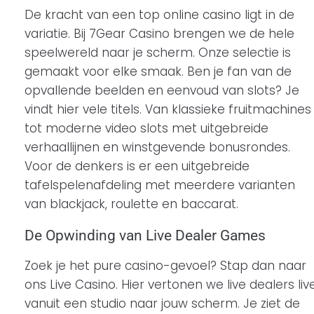
De kracht van een top online casino ligt in de
variatie. Bij 7Gear Casino brengen we de hele
speelwereld naar je scherm. Onze selectie is
gemaakt voor elke smaak. Ben je fan van de
opvallende beelden en eenvoud van slots? Je
vindt hier vele titels. Van klassieke fruitmachines
tot moderne video slots met uitgebreide
verhaallijnen en winstgevende bonusrondes.
Voor de denkers is er een uitgebreide
tafelspelenafdeling met meerdere varianten
van blackjack, roulette en baccarat.
De Opwinding van Live Dealer Games
Zoek je het pure casino-gevoel? Stap dan naar
ons Live Casino. Hier vertonen we live dealers liv
vanuit een studio naar jouw scherm. Je ziet de