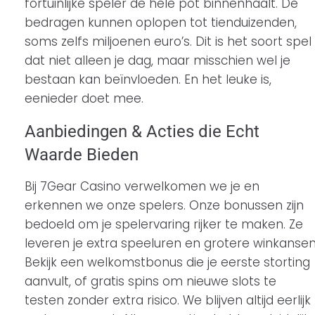
fortuinlijke speler de hele pot binnenhaalt. De
bedragen kunnen oplopen tot tienduizenden,
soms zelfs miljoenen euro’s. Dit is het soort spel
dat niet alleen je dag, maar misschien wel je
bestaan kan beïnvloeden. En het leuke is,
eenieder doet mee.
Aanbiedingen & Acties die Echt
Waarde Bieden
Bij 7Gear Casino verwelkomen we je en
erkennen we onze spelers. Onze bonussen zijn
bedoeld om je spelervaring rijker te maken. Ze
leveren je extra speeluren en grotere winkansen
Bekijk een welkomstbonus die je eerste storting
aanvult, of gratis spins om nieuwe slots te
testen zonder extra risico. We blijven altijd eerlijk