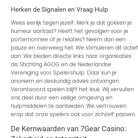
Herken de Signalen en Vraag Hulp
Wees eerlijk tegen jezelf. Merk je dat gokken je
humeur aantast? Heeft het gevolgen voor je
portemonnee of je relaties? Neem dan een
pauze en overweeg het. We stimuleren dit actie
aan. We bieden directe links naar organisaties
als Stichting AGOG en de Nederlandse
Vereniging voor Spelershulp. Daar kun je
anoniem en deskundig advies ontvangen.
Verantwoord spelen blijft het leuk. Wij vervullen
ons deel door een veilige omgeving en
hulpmiddelen te aanbieden. We vertrouwen
erop dat onze spelers ook voor zichzelf passen.
De Kernwaarden van 7Gear Casino: