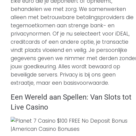
Elke euro die je deponeert of opneemt,
behandelen we met zorg. We samenwerken
alleen met betrouwbare betalingsproviders die
tegemoetkomen aan strenge bank- en
privacynormen. Of je nu selecteert voor iDEAL,
creditcards of een andere optie, je transactie
vindt plaats vloeiend en veilig. Je persoonlijke
gegevens geven we nimmer met derden zonde
jouw goedkeuring. Alles wordt bewaard op
beveiligde servers. Privacy is bij ons geen
extraatje, maar een basisvoorwaarde.
Een Wereld aan Spellen: Van Slots tot
Live Casino