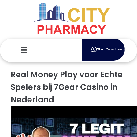
Start Consultancy
Real Money Play voor Echte
Spelers bij 7Gear Casino in
Nederland