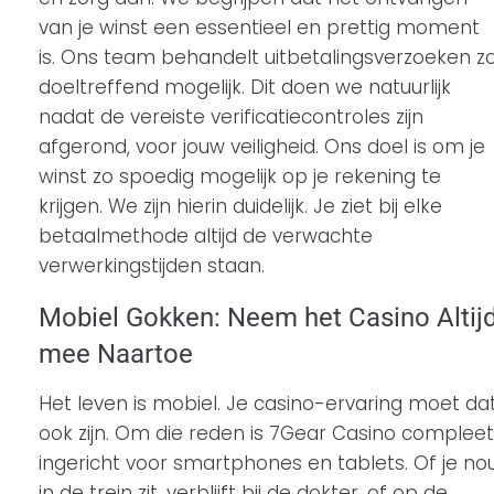
van je winst een essentieel en prettig moment
is. Ons team behandelt uitbetalingsverzoeken z
doeltreffend mogelijk. Dit doen we natuurlijk
nadat de vereiste verificatiecontroles zijn
afgerond, voor jouw veiligheid. Ons doel is om je
winst zo spoedig mogelijk op je rekening te
krijgen. We zijn hierin duidelijk. Je ziet bij elke
betaalmethode altijd de verwachte
verwerkingstijden staan.
Mobiel Gokken: Neem het Casino Altij
mee Naartoe
Het leven is mobiel. Je casino-ervaring moet da
ook zijn. Om die reden is 7Gear Casino compleet
ingericht voor smartphones en tablets. Of je no
in de trein zit, verblijft bij de dokter, of op de