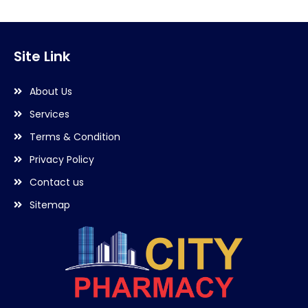
Site Link
About Us
Services
Terms & Condition
Privacy Policy
Contact us
Sitemap