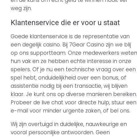
en de kans om echt geld te winnen nooit ver
weg zijn.
Klantenservice die er voor u staat
Goede klantenservice is de representatie van
een degelijk casino. Bij 7Gear Casino zijn we blij
op ons supportteam. Onze medewerkers wete
hun vak en ze hebben echte interesse in onze
spelers. Of je nu een technische vraag over een
spel hebt, onduidelijkheid over een bonus, of
assistentie nodig bij een transactie, wij blijven
klaar. Je kunt ons op diverse manieren bereiken.
Probeer de live chat voor directe hulp, stuur een
e-mail voor minder urgente zaken, of bel ons.
Wij zijn overtuigd in duidelijke, nauwkeurige en
vooral persoonlijke antwoorden. Geen