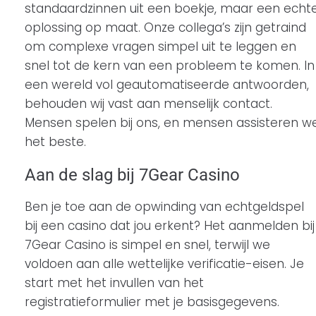
standaardzinnen uit een boekje, maar een echt
oplossing op maat. Onze collega’s zijn getraind
om complexe vragen simpel uit te leggen en
snel tot de kern van een probleem te komen. In
een wereld vol geautomatiseerde antwoorden,
behouden wij vast aan menselijk contact.
Mensen spelen bij ons, en mensen assisteren w
het beste.
Aan de slag bij 7Gear Casino
Ben je toe aan de opwinding van echtgeldspel
bij een casino dat jou erkent? Het aanmelden bij
7Gear Casino is simpel en snel, terwijl we
voldoen aan alle wettelijke verificatie-eisen. Je
start met het invullen van het
registratieformulier met je basisgegevens.