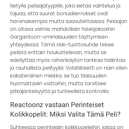
tietylle pelaajatyypille, joka sietää vaihtelua ja
tajuaa, että suuret bonuskierrokset ovat
harvinaisempia mutta saavutettavissa. Pelaajan
on oltava valmis mahdollisiin häviöjaksoihin
Gargantoon-ominaisuuden täyttymisen
yhteydessä. Tämä riski-tuottosuhde tekee
pelistä erittäin houkuttelevan, mutta se
edellyttää myös rahankäytön tarkkaa hallintaa
ja rauhallista pelityyliä. Volatiliteetti on näin ollen
kaksiteräinen miekka: se tuo tilaisuuden
huomattaviin voittoihin, mutta tarvitsee
pitkäjänteisyyttä ja tunteellista kontrollia.
Reactoonz vastaan Perinteiset
Kolikkopelit: Miksi Valita Tämä Peli?
Suhteessa perinteisiin kolikkopeleihin, joissa on