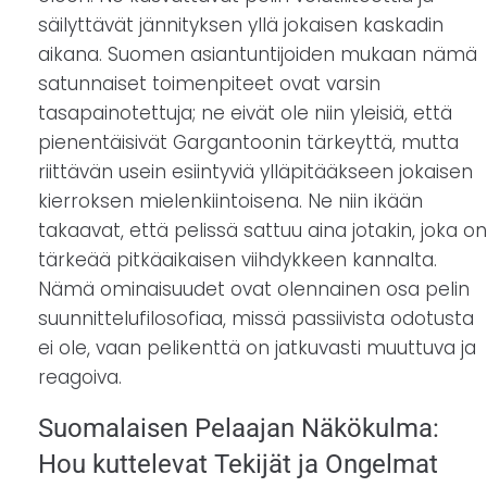
säilyttävät jännityksen yllä jokaisen kaskadin
aikana. Suomen asiantuntijoiden mukaan nämä
satunnaiset toimenpiteet ovat varsin
tasapainotettuja; ne eivät ole niin yleisiä, että
pienentäisivät Gargantoonin tärkeyttä, mutta
riittävän usein esiintyviä ylläpitääkseen jokaisen
kierroksen mielenkiintoisena. Ne niin ikään
takaavat, että pelissä sattuu aina jotakin, joka on
tärkeää pitkäaikaisen viihdykkeen kannalta.
Nämä ominaisuudet ovat olennainen osa pelin
suunnittelufilosofiaa, missä passiivista odotusta
ei ole, vaan pelikenttä on jatkuvasti muuttuva ja
reagoiva.
Suomalaisen Pelaajan Näkökulma:
Hou kuttelevat Tekijät ja Ongelmat