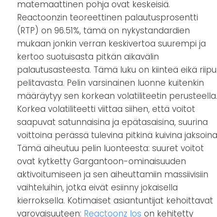
matemaattinen pohja ovat keskeisiä.
Reactoonzin teoreettinen palautusprosentti
(RTP) on 96.51%, tämä on nykystandardien
mukaan jonkin verran keskivertoa suurempi ja
kertoo suotuisasta pitkän aikavälin
palautusasteesta. Tämä luku on kiinteä eikä riipu
pelitavasta. Pelin varsinainen luonne kuitenkin
määräytyy sen korkean volatiliteetin perusteella
Korkea volatiliteetti viittaa siihen, että voitot
saapuvat satunnaisina ja epätasaisina, suurina
voittoina perässä tulevina pitkinä kuivina jaksoina
Tämä aiheutuu pelin luonteesta: suuret voitot
ovat kytketty Gargantoon-ominaisuuden
aktivoitumiseen ja sen aiheuttamiin massiivisiin
vaihteluihin, jotka eivät esiinny jokaisella
kierroksella. Kotimaiset asiantuntijat kehoittavat
varovaisuuteen:
Reactoonz Ios
on kehitetty