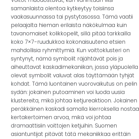
Voitot muodostuvat, kun vähintään viisi
samanlaista olentoa kytkeytyy toisiinsa
vaakasuunnassa tai pystytasossa. Tämä vaatii
pelaajalta hieman erilaista näkökulmaa kuin
tavanomaiset kolikkopelit, sillä pitää tarkkailla
koko 7×7-ruudukkoa kokonaisuutena etsien
mahdollisia ryhmittymiä. Kun voittoklusteri on
syntynyt, nämä symbolit räjähtävät pois ja
aiheuttavat kaskadimekaniikan, jossa yläpuolella
olevat symbolit valuvat alas täyttämään tyhjät
kohdat. Tämä luontainen vuorovaikutus on pelin
sydän: jokainen putoaminen voi luoda uusia
klustereita, mikä johtaa ketjureaktioon. Jokainen
peräkkäinen kaskadi samalla kierroksella nostaa
kertakertoimen arvoa, mikä voi johtaa
dramaattisiin voittojen ketjuihin. Suomen
asiantuntijat pitävät tätä mekaniikkaa erittäin