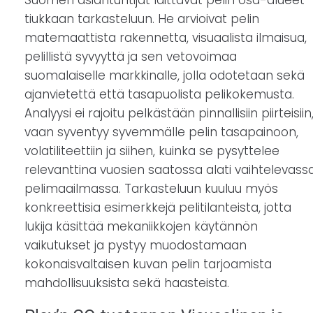
Suomen asiantuntijat laittavat pelin osa-alueet
tiukkaan tarkasteluun. He arvioivat pelin
matemaattista rakennetta, visuaalista ilmaisua,
pelillistä syvyyttä ja sen vetovoimaa
suomalaiselle markkinalle, jolla odotetaan sekä
ajanvietettä että tasapuolista pelikokemusta.
Analyysi ei rajoitu pelkästään pinnallisiin piirteisiin
vaan syventyy syvemmälle pelin tasapainoon,
volatiliteettiin ja siihen, kuinka se pysyttelee
relevanttina vuosien saatossa alati vaihtelevass
pelimaailmassa. Tarkasteluun kuuluu myös
konkreettisia esimerkkejä pelitilanteista, jotta
lukija käsittää mekaniikkojen käytännön
vaikutukset ja pystyy muodostamaan
kokonaisvaltaisen kuvan pelin tarjoamista
mahdollisuuksista sekä haasteista.