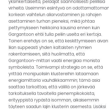
yksinkertaiselta, pelaajat säännöllisesti pelillisiä
virheitä. Useimmin esiintyvä on odottamattoma
korkean vaihtelun aliarvostaminen ja rahojen
asettaminen turhan pieneksi, mikä johtaa
pettymykseen heikkoina kausina ennen kuin
Gargantoon ehtii tulla peliin useita eri kertoja.
Toinen erehdys on se, että keskittymiseen aivan
liian suppeasti yhden kaltaisten ryhmien
rakentamiseen, siitä huolimatta, että
Gargantoon-mittari vaatii energiaa monista
symboleista. Toimivampi strategia on se, että
yrittää monipuolisiin klustereihin lataamaan
energiamittaria vauhdikkaammin; tämä asia
saattaa tarkoittaa, että välillä on järkevää
tarkoituksella tavoitella pienempikokoista,
erityyppistä rypästä isomman, aikaisemmin
täyteen saadun lajin klusterin asemesta. Lisäksi