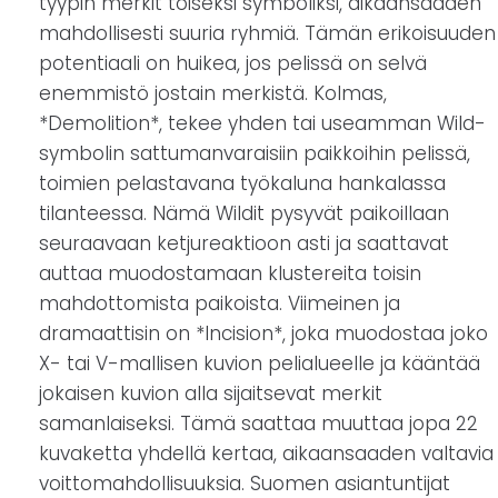
tyypin merkit toiseksi symboliksi, aikaansaaden
mahdollisesti suuria ryhmiä. Tämän erikoisuuden
potentiaali on huikea, jos pelissä on selvä
enemmistö jostain merkistä. Kolmas,
*Demolition*, tekee yhden tai useamman Wild-
symbolin sattumanvaraisiin paikkoihin pelissä,
toimien pelastavana työkaluna hankalassa
tilanteessa. Nämä Wildit pysyvät paikoillaan
seuraavaan ketjureaktioon asti ja saattavat
auttaa muodostamaan klustereita toisin
mahdottomista paikoista. Viimeinen ja
dramaattisin on *Incision*, joka muodostaa joko
X- tai V-mallisen kuvion pelialueelle ja kääntää
jokaisen kuvion alla sijaitsevat merkit
samanlaiseksi. Tämä saattaa muuttaa jopa 22
kuvaketta yhdellä kertaa, aikaansaaden valtavia
voittomahdollisuuksia. Suomen asiantuntijat