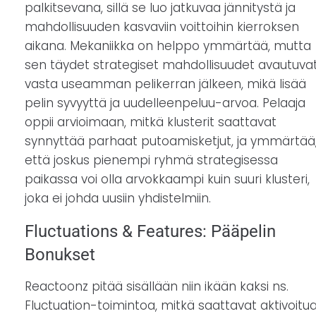
palkitsevana, sillä se luo jatkuvaa jännitystä ja
mahdollisuuden kasvaviin voittoihin kierroksen
aikana. Mekaniikka on helppo ymmärtää, mutta
sen täydet strategiset mahdollisuudet avautuva
vasta useamman pelikerran jälkeen, mikä lisää
pelin syvyyttä ja uudelleenpeluu-arvoa. Pelaaja
oppii arvioimaan, mitkä klusterit saattavat
synnyttää parhaat putoamisketjut, ja ymmärtää
että joskus pienempi ryhmä strategisessa
paikassa voi olla arvokkaampi kuin suuri klusteri,
joka ei johda uusiin yhdistelmiin.
Fluctuations & Features: Pääpelin
Bonukset
Reactoonz pitää sisällään niin ikään kaksi ns.
Fluctuation-toimintoa, mitkä saattavat aktivoitu