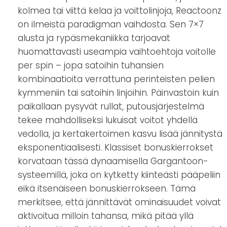
kolmea tai viittä kelaa ja voittolinjoja, Reactoonz
on ilmeistä paradigman vaihdosta. Sen 7×7
alusta ja rypäsmekaniikka tarjoavat
huomattavasti useampia vaihtoehtoja voitolle
per spin – jopa satoihin tuhansien
kombinaatioita verrattuna perinteisten pelien
kymmeniin tai satoihin linjoihin. Päinvastoin kuin
paikallaan pysyvät rullat, putousjärjestelmä
tekee mahdolliseksi lukuisat voitot yhdellä
vedolla, ja kertakertoimen kasvu lisää jännitystä
eksponentiaalisesti. Klassiset bonuskierrokset
korvataan tässä dynaamisella Gargantoon-
systeemillä, joka on kytketty kiinteästi pääpeliin
eikä itsenäiseen bonuskierrokseen. Tämä
merkitsee, että jännittävät ominaisuudet voivat
aktivoitua milloin tahansa, mikä pitää yllä