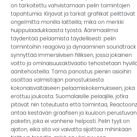
on tarkoitettu vahvistamaan pelin toimintojen
tapahtumia. Kirjavat ja tarkat grafiikat pelittävät
ongelmitta monilla laitteilla, mikä on merkki
huippulaadukkaasta työstä. Äänimaailma
täydentää pelaamista täydellisesti: pelin
toimintoihin reagoiva ja dynaaminen soundtrack
synnyttää immersiivisen fiiliksen, jossa jokainen
voitto ja ominaisuusaktivaatio tehostetaan hyvill
äänitehosteilla. Tämä panostus pieniin asioihin
osoittaa valmistajan panostuksesta
kokonaisvaltaiseen pelaamiskokemukseen, joka
erottuu joukosta. Suomalaisille pelaajille, jotka
pitävät niin toteutusta että toimintaa, Reactoon
antaa kestävän graafisen ja kuuloon perustuvan
paketin, joka ei vanhene helposti. Pelin tyyli on
ajaton, eikä sitä voi vaivatta sijoittaa mihinkään