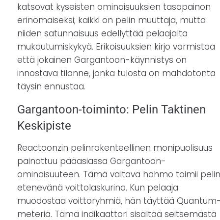
katsovat kyseisten ominaisuuksien tasapainon
erinomaiseksi; kaikki on pelin muuttaja, mutta
niiden satunnaisuus edellyttää pelaajalta
mukautumiskykyä. Erikoisuuksien kirjo varmistaa
että jokainen Gargantoon-käynnistys on
innostava tilanne, jonka tulosta on mahdotonta
täysin ennustaa.
Gargantoon-toiminto: Pelin Taktinen
Keskipiste
Reactoonzin pelinrakenteellinen monipuolisuus
painottuu pääasiassa Gargantoon-
ominaisuuteen. Tämä valtava hahmo toimii peli
etenevänä voittolaskurina. Kun pelaaja
muodostaa voittoryhmiä, hän täyttää Quantum
meteriä. Tämä indikaattori sisältää seitsemästä