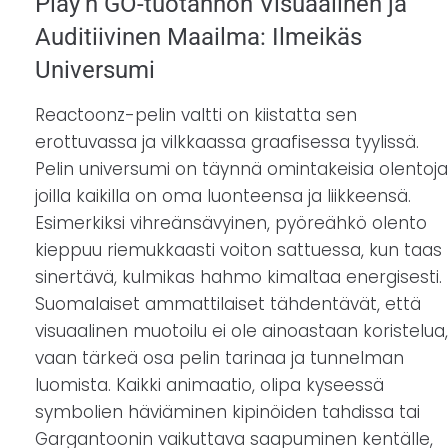
Play’n GO-tuotannon Visuaalinen ja
Auditiivinen Maailma: Ilmeikäs
Universumi
Reactoonz-pelin valtti on kiistatta sen
erottuvassa ja vilkkaassa graafisessa tyylissä.
Pelin universumi on täynnä omintakeisia olentoja
joilla kaikilla on oma luonteensa ja liikkeensä.
Esimerkiksi vihreänsävyinen, pyöreähkö olento
kieppuu riemukkaasti voiton sattuessa, kun taas
sinertävä, kulmikas hahmo kimaltaa energisesti.
Suomalaiset ammattilaiset tähdentävät, että
visuaalinen muotoilu ei ole ainoastaan koristelua,
vaan tärkeä osa pelin tarinaa ja tunnelman
luomista. Kaikki animaatio, olipa kyseessä
symbolien häviäminen kipinöiden tahdissa tai
Gargantoonin vaikuttava saapuminen kentälle,