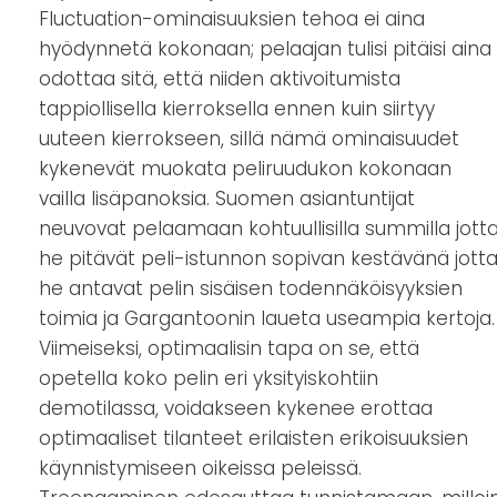
Fluctuation-ominaisuuksien tehoa ei aina
hyödynnetä kokonaan; pelaajan tulisi pitäisi aina
odottaa sitä, että niiden aktivoitumista
tappiollisella kierroksella ennen kuin siirtyy
uuteen kierrokseen, sillä nämä ominaisuudet
kykenevät muokata peliruudukon kokonaan
vailla lisäpanoksia. Suomen asiantuntijat
neuvovat pelaamaan kohtuullisilla summilla jott
he pitävät peli-istunnon sopivan kestävänä jott
he antavat pelin sisäisen todennäköisyyksien
toimia ja Gargantoonin laueta useampia kertoja.
Viimeiseksi, optimaalisin tapa on se, että
opetella koko pelin eri yksityiskohtiin
demotilassa, voidakseen kykenee erottaa
optimaaliset tilanteet erilaisten erikoisuuksien
käynnistymiseen oikeissa peleissä.