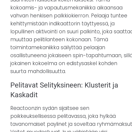
kokoamis- ja vapautusmekaniikka aikaansaa
vahvan henkisen palkkiokierron. Pelaaja tuntee
kehittymistään indikaattorin täyttyessä, ja
lopullinen aktivointi on suuri palkinto, joka saatta
muuttaa pelitilanteen kokonaan. Tämä
toimintamekaniikka säilyttää pelaajan
osallistuneena jokaiseen spin-tapahtumaan, sill
jokainen kokoelma on edistysaskel kohden
suurta mahdollisuutta.
Pelitavat Selityksineen: Klusterit ja
Kaskadit
Reactoonzin sydän sijaitsee sen
poikkeuksellisessa pelitavassa, joka hylkää
tavanomaiset paylinet ja soveltaa ryhmämaksut