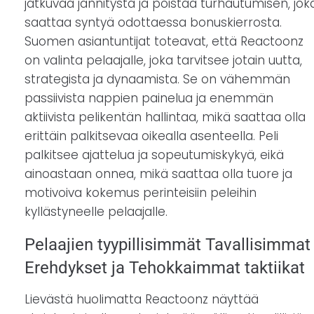
jatkuvaa jännitystä ja poistaa turhautumisen, jok
saattaa syntyä odottaessa bonuskierrosta.
Suomen asiantuntijat toteavat, että Reactoonz
on valinta pelaajalle, joka tarvitsee jotain uutta,
strategista ja dynaamista. Se on vähemmän
passiivista nappien painelua ja enemmän
aktiivista pelikentän hallintaa, mikä saattaa olla
erittäin palkitsevaa oikealla asenteella. Peli
palkitsee ajattelua ja sopeutumiskykyä, eikä
ainoastaan onnea, mikä saattaa olla tuore ja
motivoiva kokemus perinteisiin peleihin
kyllästyneelle pelaajalle.
Pelaajien tyypillisimmät Tavallisimmat
Erehdykset ja Tehokkaimmat taktiikat
Lievästä huolimatta Reactoonz näyttää