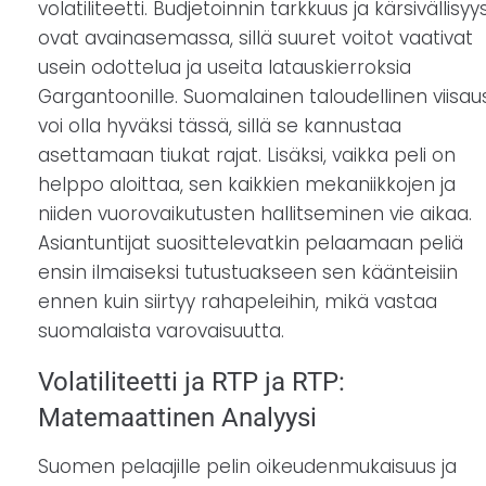
volatiliteetti. Budjetoinnin tarkkuus ja kärsivällisyy
ovat avainasemassa, sillä suuret voitot vaativat
usein odottelua ja useita latauskierroksia
Gargantoonille. Suomalainen taloudellinen viisau
voi olla hyväksi tässä, sillä se kannustaa
asettamaan tiukat rajat. Lisäksi, vaikka peli on
helppo aloittaa, sen kaikkien mekaniikkojen ja
niiden vuorovaikutusten hallitseminen vie aikaa.
Asiantuntijat suosittelevatkin pelaamaan peliä
ensin ilmaiseksi tutustuakseen sen käänteisiin
ennen kuin siirtyy rahapeleihin, mikä vastaa
suomalaista varovaisuutta.
Volatiliteetti ja RTP ja RTP:
Matemaattinen Analyysi
Suomen pelaajille pelin oikeudenmukaisuus ja