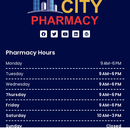
Pharmacy Hours
Monday
9 AM–6 PM
Tuesday
9 AM–6 PM
Wednesday
9 AM–6 PM
Thursday
9 AM–6 PM
Friday
9 AM–6 PM
Saturday
10 AM–3 PM
Sunday
Closed