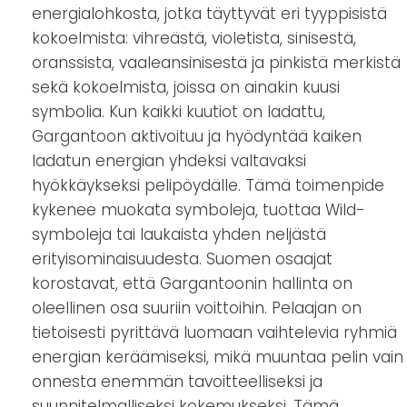
energialohkosta, jotka täyttyvät eri tyyppisistä
kokoelmista: vihreästä, violetista, sinisestä,
oranssista, vaaleansinisestä ja pinkistä merkistä
sekä kokoelmista, joissa on ainakin kuusi
symbolia. Kun kaikki kuutiot on ladattu,
Gargantoon aktivoituu ja hyödyntää kaiken
ladatun energian yhdeksi valtavaksi
hyökkäykseksi pelipöydälle. Tämä toimenpide
kykenee muokata symboleja, tuottaa Wild-
symboleja tai laukaista yhden neljästä
erityisominaisuudesta. Suomen osaajat
korostavat, että Gargantoonin hallinta on
oleellinen osa suuriin voittoihin. Pelaajan on
tietoisesti pyrittävä luomaan vaihtelevia ryhmiä
energian keräämiseksi, mikä muuntaa pelin vain
onnesta enemmän tavoitteelliseksi ja
suunnitelmalliseksi kokemukseksi. Tämä