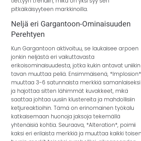
tiettyyn trendiin, mikä on yksi syy sen
pitkäikäisyyteen markkinoilla.
Neljä eri Gargantoon-Ominaisuuden
Perehtyen
Kun Gargantoon aktivoituu, se laukaisee arpoen
jonkin neljästä eri vaikuttavasta
erikoisominaisuudesta, jotka kukin antavat uniikin
tavan muuttaa peliä. Ensimmäisenä, *Implosion*
muuttaa 3-6 satunnaista merkkiä samanlaiseksi
ja hajottaa sitten lähimmät kuvakkeet, mikä
saattaa johtaa uusiin klustereita ja mahdollisiin
ketjureaktioihin. Tämä on erinomainen työkalu
katkaisemaan huonoja jaksoja tekemällä
yhtenäisiä kohtia. Seuraava, *Alteration*, poimii
kaksi eri erilaista merkkiä ja muuttaa kaikki toise