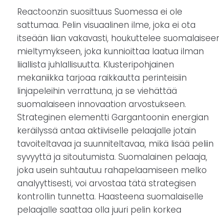
Reactoonzin suosittuus Suomessa ei ole
sattumaa. Pelin visuaalinen ilme, joka ei ota
itseään liian vakavasti, houkuttelee suomalaisee
mieltymykseen, joka kunnioittaa laatua ilman
liiallista juhlallisuutta. Klusteripohjainen
mekaniikka tarjoaa raikkautta perinteisiin
linjapeleihin verrattuna, ja se viehättää
suomalaiseen innovaation arvostukseen.
Strateginen elementti Gargantoonin energian
keräilyssä antaa aktiiviselle pelaajalle jotain
tavoiteltavaa ja suunniteltavaa, mikä lisää peliin
syvyyttä ja sitoutumista. Suomalainen pelaaja,
joka usein suhtautuu rahapelaamiseen melko
analyyttisesti, voi arvostaa tätä strategisen
kontrollin tunnetta. Haasteena suomalaiselle
pelaajalle saattaa olla juuri pelin korkea