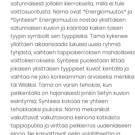
satunnaisesti jollakin kierroksella, millä ei tule
voittosuoritusta. Nämä ovat *Energiomuutos* ja
*Synteesi*. Energiomuutos nostaa yksittäisen
satunnaisen kuvion ja kääntää kaiken toisen
tyypin symbolit sen tyyppisiksi. Tämä kykenee
yllättäen aikaansaada lukuisia uusia ryhmiä
tyhjästä, vaihtaen tappiokierroksen mahdolliseks
voittokierrokseksi. Synteesi puolestaan liittää
jokaisen yksittäisen tyyppiset kuviot kentällä ja
vaihtaa ne joko korkeamman arvoiseksi merkiksi
tai Wildiksi. Tämä on varsin tehokas, kun
pelikentällä on hajanaisesti jonkin tietyn kuvion
esiintymiä; Synteesi kokoaa ne yhteen
tehokkaaksi joukoksi. Nämä mekaniikat
vaikuttavat vaikuttavana keinona katkaista
tappioputkia ja virittää pelikierros uudenlaiseen
eloon. Ne kasvattavat pelin volatiliteettia ja