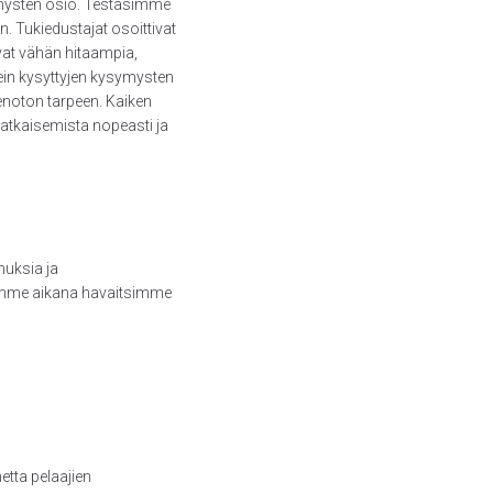
ysymysten osio. Testasimme
n. Tukiedustajat osoittivat
vat vähän hitaampia,
sein kysyttyjen kysymysten
denoton tarpeen. Kaiken
ratkaisemista nopeasti ja
nuksia ja
elumme aikana havaitsimme
etta pelaajien