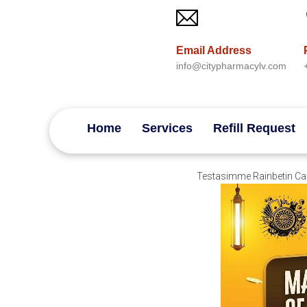
Email Address
info@citypharmacylv.com
Home
Services
Refill Request
Testasimme Rainbetin Casi