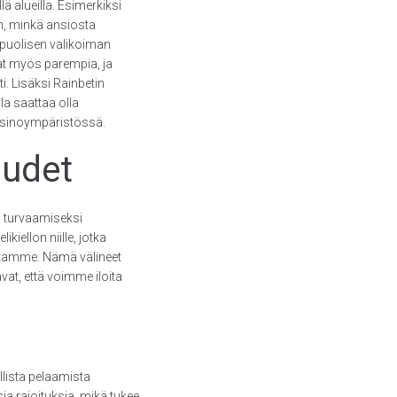
lä alueilla. Esimerkiksi
in, minkä ansiosta
nipuolisen valikoiman
ovat myös parempia, ja
. Lisäksi Rainbetin
la saattaa olla
ikasinoympäristössä.
uudet
n turvaamiseksi
kiellon niille, jotka
sistamme. Nämä välineet
vat, että voimme iloita
lista pelaamista
sia rajoituksia, mikä tukee