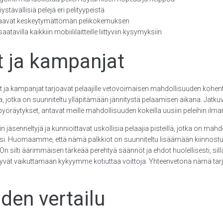
stävällisiä pelejä eri pelityypeistä
akaavat keskeytymättömän pelikokemuksen
tavilla kaikkiin mobiililaitteille liittyviin kysymyksiin
 ja kampanjat
 ja kampanjat tarjoavat pelaajille vetovoimaisen mahdollisuuden kohe
jotka on suunniteltu ylläpitämään jännitystä pelaamisen aikana. Jatkuva
yöräytykset, antavat meille mahdollisuuden kokeilla uusiin peleihin ilman
n jäsenneltyjä ja kunnioittavat uskollisia pelaajia pisteillä, jotka on mah
uiksi. Huomaamme, että nämä palkkiot on suunniteltu lisäämään kiinnost
n silti äärimmäisen tärkeää perehtyä säännöt ja ehdot huolellisesti, sillä ti
styvät vaikuttamaan kykyymme kotiuttaa voittoja. Yhteenvetona nämä tarj
oiden vertailu