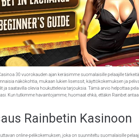
sinoa 30 vuorokauden ajan keräsimme suomalaisille pelaajille tärkeitä
nnaisia näkökohtia, mukaan lukien lisenssit, käyttökokemuksen ja peli
lit ja saatavilla olevia houkuttelevia tarjouksia. Tämä arvio helpottaa pe
eitasi. Kun tutkimme havaintojamme, huomaat ehkä, ettäkin Rainbet ant
saus Rainbetin Kasinoon
uttavan online-pelikokemuksen, joka on suunniteltu suomalaisille pelaa