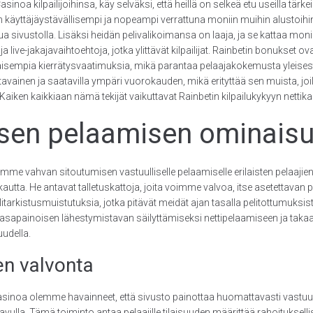
oa kilpailijoihinsa, käy selväksi, että heillä on selkeä etu useilla tärkeil
on käyttäjäystävällisempi ja nopeampi verrattuna moniin muihin alustoih
kua sivustolla. Lisäksi heidän pelivalikoimansa on laaja, ja se kattaa mo
ja live-jakajavaihtoehtoja, jotka ylittävät kilpailijat. Rainbetin bonukset 
haisempia kierrätysvaatimuksia, mikä parantaa pelaajakokemusta yleisesti
vainen ja saatavilla ympäri vuorokauden, mikä erityttää sen muista, joil
. Kaiken kaikkiaan nämä tekijät vaikuttavat Rainbetin kilpailukykyyn nett
isen pelaamisen ominais
imme vahvan sitoutumisen vastuulliselle pelaamiselle erilaisten pelaajie
kautta. He antavat talletuskattoja, joita voimme valvoa, itse asetettavan peli
alitarkistusmuistutuksia, jotka pitävät meidät ajan tasalla pelitottumuk
 tasapainoisen lähestymistavan säilyttämiseksi nettipelaamiseen ja takaa
udella.
en valvonta
inoa olemme havainneet, että sivusto painottaa huomattavasti vastuul
avulla. Tämä toiminto antaa pelaajille tilaisuuden määrittää rahoitukselli