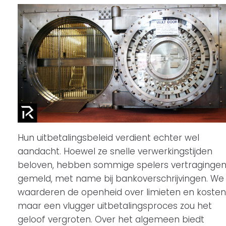
Hun uitbetalingsbeleid verdient echter wel
aandacht. Hoewel ze snelle verwerkingstijden
beloven, hebben sommige spelers vertraginge
gemeld, met name bij bankoverschrijvingen. We
waarderen de openheid over limieten en kosten
maar een vlugger uitbetalingsproces zou het
geloof vergroten. Over het algemeen biedt