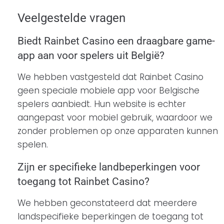
Veelgestelde vragen
Biedt Rainbet Casino een draagbare game-
app aan voor spelers uit België?
We hebben vastgesteld dat Rainbet Casino
geen speciale mobiele app voor Belgische
spelers aanbiedt. Hun website is echter
aangepast voor mobiel gebruik, waardoor we
zonder problemen op onze apparaten kunnen
spelen.
Zijn er specifieke landbeperkingen voor
toegang tot Rainbet Casino?
We hebben geconstateerd dat meerdere
landspecifieke beperkingen de toegang tot