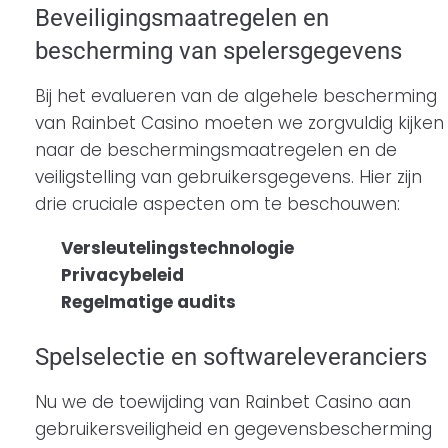
Beveiligingsmaatregelen en
bescherming van spelersgegevens
Bij het evalueren van de algehele bescherming
van Rainbet Casino moeten we zorgvuldig kijken
naar de beschermingsmaatregelen en de
veiligstelling van gebruikersgegevens. Hier zijn
drie cruciale aspecten om te beschouwen:
Versleutelingstechnologie
Privacybeleid
Regelmatige audits
Spelselectie en softwareleveranciers
Nu we de toewijding van Rainbet Casino aan
gebruikersveiligheid en gegevensbescherming