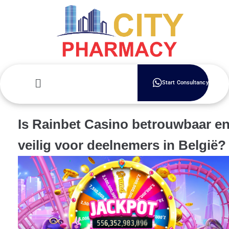
Start Consultancy
Is Rainbet Casino betrouwbaar e
veilig voor deelnemers in België?