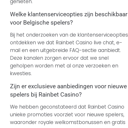
genieten.
Welke klantenserviceopties zijn beschikbaar
voor Belgische spelers?
Bij het onderzoeken van de klantenserviceopties
ontdekken we dat Rainbet Casino live chat, e-
mail en een uitgebreide FAQ-sectie aanbiedt.
Deze kanalen zorgen ervoor dat we snel
geholpen worden met al onze verzoeken en
kwesties.
Zijn er exclusieve aanbiedingen voor nieuwe
spelers bij Rainbet Casino?
We hebben geconstateerd dat Rainbet Casino
unieke promoties voorziet voor nieuwe spelers,
waaronder royale welkomstbonussen en gratis