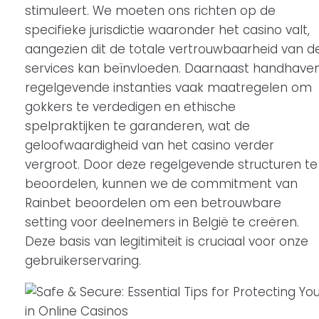
stimuleert. We moeten ons richten op de
specifieke jurisdictie waaronder het casino valt,
aangezien dit de totale vertrouwbaarheid van d
services kan beïnvloeden. Daarnaast handhave
regelgevende instanties vaak maatregelen om
gokkers te verdedigen en ethische
spelpraktijken te garanderen, wat de
geloofwaardigheid van het casino verder
vergroot. Door deze regelgevende structuren te
beoordelen, kunnen we de commitment van
Rainbet beoordelen om een betrouwbare
setting voor deelnemers in België te creëren.
Deze basis van legitimiteit is cruciaal voor onze
gebruikerservaring.