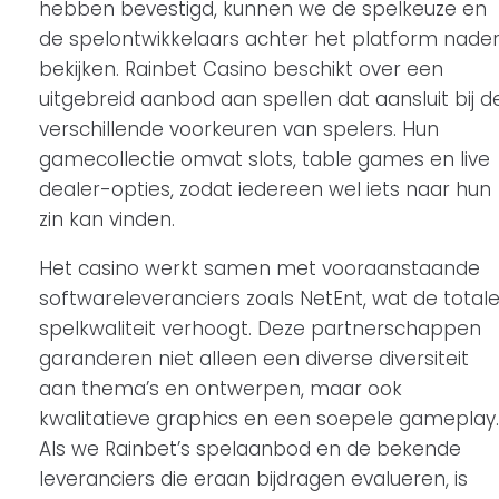
hebben bevestigd, kunnen we de spelkeuze en
de spelontwikkelaars achter het platform nade
bekijken. Rainbet Casino beschikt over een
uitgebreid aanbod aan spellen dat aansluit bij d
verschillende voorkeuren van spelers. Hun
gamecollectie omvat slots, table games en live
dealer-opties, zodat iedereen wel iets naar hun
zin kan vinden.
Het casino werkt samen met vooraanstaande
softwareleveranciers zoals NetEnt, wat de total
spelkwaliteit verhoogt. Deze partnerschappen
garanderen niet alleen een diverse diversiteit
aan thema’s en ontwerpen, maar ook
kwalitatieve graphics en een soepele gameplay.
Als we Rainbet’s spelaanbod en de bekende
leveranciers die eraan bijdragen evalueren, is