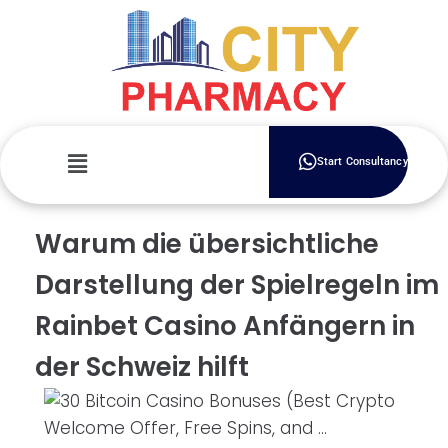
Start Consultancy
Warum die übersichtliche
Darstellung der Spielregeln im
Rainbet Casino Anfängern in
der Schweiz hilft