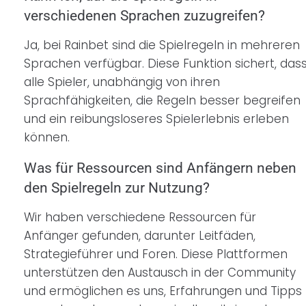
verschiedenen Sprachen zuzugreifen?
Ja, bei Rainbet sind die Spielregeln in mehreren
Sprachen verfügbar. Diese Funktion sichert, das
alle Spieler, unabhängig von ihren
Sprachfähigkeiten, die Regeln besser begreifen
und ein reibungsloseres Spielerlebnis erleben
können.
Was für Ressourcen sind Anfängern neben
den Spielregeln zur Nutzung?
Wir haben verschiedene Ressourcen für
Anfänger gefunden, darunter Leitfäden,
Strategieführer und Foren. Diese Plattformen
unterstützen den Austausch in der Community
und ermöglichen es uns, Erfahrungen und Tipps