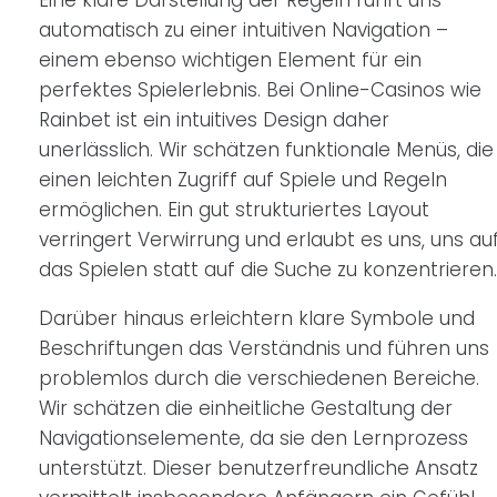
automatisch zu einer intuitiven Navigation –
einem ebenso wichtigen Element für ein
perfektes Spielerlebnis. Bei Online-Casinos wie
Rainbet ist ein intuitives Design daher
unerlässlich. Wir schätzen funktionale Menüs, die
einen leichten Zugriff auf Spiele und Regeln
ermöglichen. Ein gut strukturiertes Layout
verringert Verwirrung und erlaubt es uns, uns au
das Spielen statt auf die Suche zu konzentrieren.
Darüber hinaus erleichtern klare Symbole und
Beschriftungen das Verständnis und führen uns
problemlos durch die verschiedenen Bereiche.
Wir schätzen die einheitliche Gestaltung der
Navigationselemente, da sie den Lernprozess
unterstützt. Dieser benutzerfreundliche Ansatz