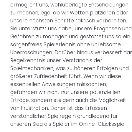
ermöglicht uns, wohlüberlegte Entscheidungen
zu machen, egal ob wir Wetten platzieren oder
unsere nächsten Schritte taktisch vorbereiten.
Sie unterstützt uns dabei, unsere Prognosen und
Gefahren zu managen und gestattet uns so ein
sorgenfreies Spielerlebnis ohne unliebsame
Überraschungen. Darüber hinaus verbessert da
Regelkenntnis unser Verständnis der
Spielmechaniken, was zu höheren Erfolgen und
größerer Zufriedenheit führt. Wenn wir diese
essentiellen Anweisungen missachten,
gefährden wir nicht nur unsere potenziellen
Erträge, sondern steigern auch die Möglichkeit
von Frustration. Daher ist das Erfassen
verständlicher Spielregeln grundlegend für
unseren Sieg als Spieler im Online-Glücksspiel.