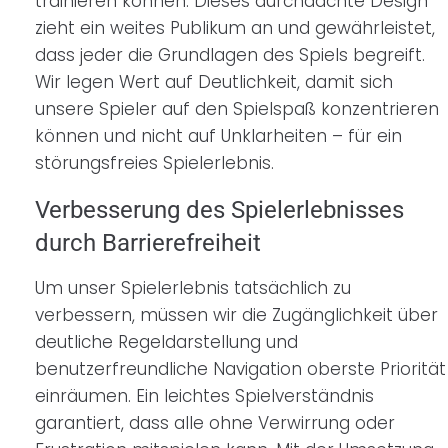
trainieren können. Dieses durchdachte Design
zieht ein weites Publikum an und gewährleistet,
dass jeder die Grundlagen des Spiels begreift.
Wir legen Wert auf Deutlichkeit, damit sich
unsere Spieler auf den Spielspaß konzentrieren
können und nicht auf Unklarheiten – für ein
störungsfreies Spielerlebnis.
Verbesserung des Spielerlebnisses
durch Barrierefreiheit
Um unser Spielerlebnis tatsächlich zu
verbessern, müssen wir die Zugänglichkeit über
deutliche Regeldarstellung und
benutzerfreundliche Navigation oberste Priorität
einräumen. Ein leichtes Spielverständnis
garantiert, dass alle ohne Verwirrung oder