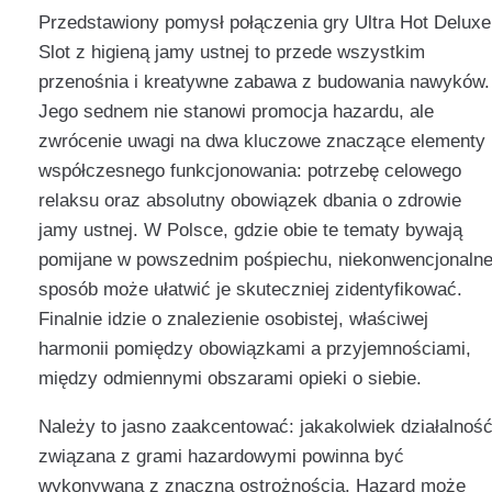
Przedstawiony pomysł połączenia gry Ultra Hot Deluxe
Slot z higieną jamy ustnej to przede wszystkim
przenośnia i kreatywne zabawa z budowania nawyków.
Jego sednem nie stanowi promocja hazardu, ale
zwrócenie uwagi na dwa kluczowe znaczące elementy
współczesnego funkcjonowania: potrzebę celowego
relaksu oraz absolutny obowiązek dbania o zdrowie
jamy ustnej. W Polsce, gdzie obie te tematy bywają
pomijane w powszednim pośpiechu, niekonwencjonaln
sposób może ułatwić je skuteczniej zidentyfikować.
Finalnie idzie o znalezienie osobistej, właściwej
harmonii pomiędzy obowiązkami a przyjemnościami,
między odmiennymi obszarami opieki o siebie.
Należy to jasno zaakcentować: jakakolwiek działalnoś
związana z grami hazardowymi powinna być
wykonywana z znaczną ostrożnością. Hazard może