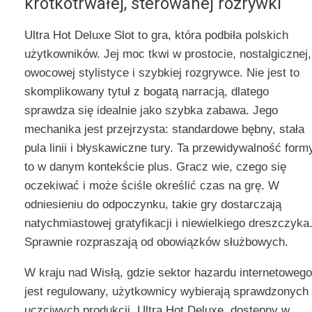
krótkotrwałej, sterowanej rozrywki
Ultra Hot Deluxe Slot to gra, która podbiła polskich
użytkowników. Jej moc tkwi w prostocie, nostalgicznej,
owocowej stylistyce i szybkiej rozgrywce. Nie jest to
skomplikowany tytuł z bogatą narracją, dlatego
sprawdza się idealnie jako szybka zabawa. Jego
mechanika jest przejrzysta: standardowe bębny, stała
pula linii i błyskawiczne tury. Ta przewidywalność form
to w danym kontekście plus. Gracz wie, czego się
oczekiwać i może ściśle określić czas na grę. W
odniesieniu do odpoczynku, takie gry dostarczają
natychmiastowej gratyfikacji i niewielkiego dreszczyka
Sprawnie rozpraszają od obowiązków służbowych.
W kraju nad Wisłą, gdzie sektor hazardu internetowego
jest regulowany, użytkownicy wybierają sprawdzonych 
uczciwych produkcji. Ultra Hot Deluxe, dostępny w