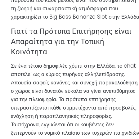
παρουσία του κάθε μέλους είναι που συντηρεί εκείνη
τη ζωηρή και συναρπαστική ατμόσφαιρα που
χαρακτηρίζει το Big Bass Bonanza Slot στην Ελλάδα
Γιατί τα Πρότυπα Επιτήρησης είναι
Απαραίτητα για την Τοπική
Κοινότητα
Σε ένα τέτοιο δημοφιλές χόμπι στην Ελλάδα, το chat
αποτελεί ως ο κύριος πυρήνας αλληλεπίδρασης.
Απουσία σαφείς κανόνες και συνεχή παρακολούθηση,
ο χώρος είναι δυνατόν εύκολα να γίνει ανεπιθύμητος
για την πλειοψηφία. Τα πρότυπα επιτήρησης
υπερασπίζονται κάθε συμμετέχοντα από προσβολές,
ενόχληση ή παραπλανητικές πληροφορίες.
Ταυτόχρονα, εγγυώνται ότι οι κουβέντες δεν
ξεπερνούν το νομικό πλαίσιο των τυχερών παιχνιδιώ