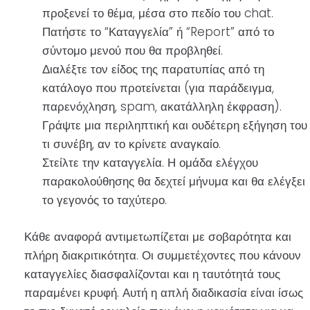
προξενεί το θέμα, μέσα στο πεδίο του chat.
Πατήστε το “Καταγγελία” ή “Report” από το
σύντομο μενού που θα προβληθεί.
Διαλέξτε τον είδος της παρατυπίας από τη
κατάλογο που προτείνεται (για παράδειγμα,
παρενόχληση, spam, ακατάλληλη έκφραση).
Γράψτε μια περιληπτική και ουδέτερη εξήγηση του
τι συνέβη, αν το κρίνετε αναγκαίο.
Στείλτε την καταγγελία. Η ομάδα ελέγχου
παρακολούθησης θα δεχτεί μήνυμα και θα ελέγξει
το γεγονός το ταχύτερο.
Κάθε αναφορά αντιμετωπίζεται με σοβαρότητα και
πλήρη διακριτικότητα. Οι συμμετέχοντες που κάνουν
καταγγελίες διασφαλίζονται και η ταυτότητά τους
παραμένει κρυφή. Αυτή η απλή διαδικασία είναι ίσως