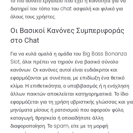
το πιο δυνατό εργαλείο που έχει η κοινότητα για να
διατηρεί τον τόπο του chat ασφαλή και φιλικό για
όλους τους χρήστες.
Οι Βασικοί Κανόνες Συμπεριφοράς
στο Chat
Για να κυλά ομαλά η ομάδα του Big Bass Bonanza
Slot, όλοι πρέπει να τηρούν ένα βασικό σύνολο
κανόνων. Οι κανόνες αυτοί είναι ευδιάκριτοι και
εφαρμόζονται με συνέπεια, με επιδίωξη ένα θετικό
κλίμα. Η επιθετικότητα, ο υποβιβασμός ή η ενόχληση
άλλων παικτών αποκλείεται κατηγορηματικά. Το ίδιο
εφαρμόζεται για τη χρήση υβριστικής γλώσσας και γι
μηνύματα μίσους ή ρατσισμού που αφορούν φύλο,
καταγωγή, θρησκεία ή οποιαδήποτε άλλη
διαφοροποίηση. Το spam, είτε με τη μορφή