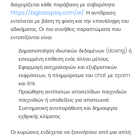
διαχειρίζεται κάθε παράβαση με σοβαρότητα
https://bigbassplay.com/el/
. Η αντίδραση
εντείνεται με βάση τη φύση και την επανάληψη του
αδικήματος. Οι πιο συνήθεις παραπτώματα που
εντοπίζονται είναι:
Δημοσιοποίηση ιδιωτικών δεδομένων (doxing) ή
εσκεμμένη επίθεση ενός άλλου μέλους.
Εφαρμογή αισχρολογιών και εξυβριστικών
εκφράσεων, ή πλημμύρισμα του chat με spam
και link.
Προώθηση αντίπαλων ιστοσελίδων παιχνιδιών
παιχνιδιών ή υποδείξεις για απατεωνιά.
Συστηματική αντιπαράθεση και δημιουργία
εχθρικής κλίματος.
Οι κυρώσεις ενδέχεται να ξεκινήσουν από μια απλή