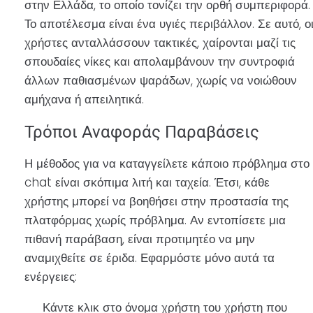
στην Ελλάδα, το οποίο τονίζει την ορθή συμπεριφορά.
Το αποτέλεσμα είναι ένα υγιές περιβάλλον. Σε αυτό, ο
χρήστες ανταλλάσσουν τακτικές, χαίρονται μαζί τις
σπουδαίες νίκες και απολαμβάνουν την συντροφιά
άλλων παθιασμένων ψαράδων, χωρίς να νοιώθουν
αμήχανα ή απειλητικά.
Τρόποι Αναφοράς Παραβάσεις
Η μέθοδος για να καταγγείλετε κάποιο πρόβλημα στο
chat είναι σκόπιμα λιτή και ταχεία. Έτσι, κάθε
χρήστης μπορεί να βοηθήσει στην προστασία της
πλατφόρμας χωρίς πρόβλημα. Αν εντοπίσετε μια
πιθανή παράβαση, είναι προτιμητέο να μην
αναμιχθείτε σε έριδα. Εφαρμόστε μόνο αυτά τα
ενέργειες:
Κάντε κλικ στο όνομα χρήστη του χρήστη που