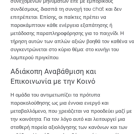
συνεχόμενων μηνυμάτων είτε με εμπορικούς
συνδέσμους, διασπά τη συνοχή του chat και δεν
επιτρέπεται. Επίσης, οι παίκτες πρέπει να
παρακάμπτουν κάθε ενέργεια εξαπάτησης ή
μετάδοσης παραπληροφόρησης για το παιχνίδι. Η
τήρηση αυτών των απλών αξιών βοηθά τον καθένα ν
συγκεντρώνεται στο κύριο θέμα: στο κυνήγι του
λαμπερού πριγκίπου.
Αδιάκοπη Αναβάθμιση και
Επικοινωνία με την Κοινό
Η ομάδα του αντιμετωπίζει τα πρότυπα
παρακολούθησης ως μια έννοια ενεργό και
μεταβαλλόμενο, που χρειάζεται να προοδεύει μαζί με
την κοινότητα. Για τον λόγο αυτό και λειτουργεί μια
σταθερή πορεία αξιολόγησης των κανόνων και των