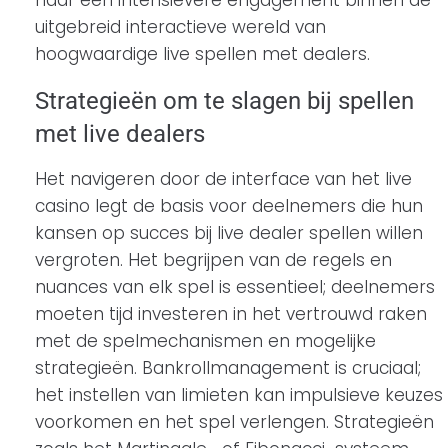
uitgebreid interactieve wereld van
hoogwaardige live spellen met dealers.
Strategieën om te slagen bij spellen
met live dealers
Het navigeren door de interface van het live
casino legt de basis voor deelnemers die hun
kansen op succes bij live dealer spellen willen
vergroten. Het begrijpen van de regels en
nuances van elk spel is essentieel; deelnemers
moeten tijd investeren in het vertrouwd raken
met de spelmechanismen en mogelijke
strategieën. Bankrollmanagement is cruciaal;
het instellen van limieten kan impulsieve keuzes
voorkomen en het spel verlengen. Strategieën