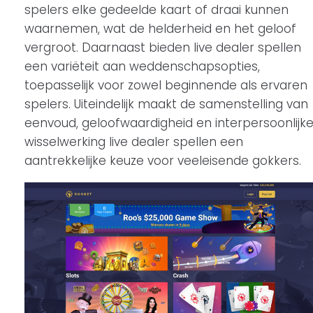
spelers elke gedeelde kaart of draai kunnen
waarnemen, wat de helderheid en het geloof
vergroot. Daarnaast bieden live dealer spellen
een variëteit aan weddenschapsopties,
toepasselijk voor zowel beginnende als ervaren
spelers. Uiteindelijk maakt de samenstelling van
eenvoud, geloofwaardigheid en interpersoonlijk
wisselwerking live dealer spellen een
aantrekkelijke keuze voor veeleisende gokkers.