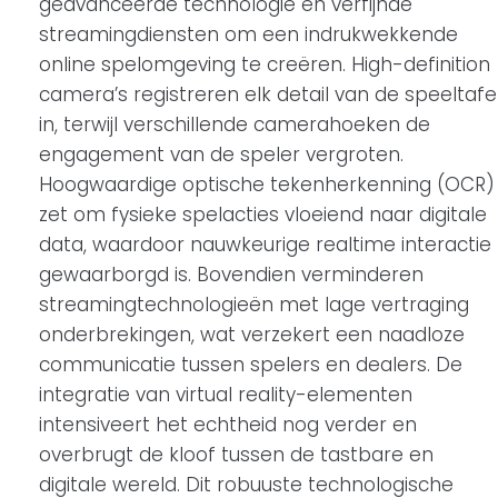
geavanceerde technologie en verfijnde
streamingdiensten om een indrukwekkende
online spelomgeving te creëren. High-definition
camera’s registreren elk detail van de speeltafe
in, terwijl verschillende camerahoeken de
engagement van de speler vergroten.
Hoogwaardige optische tekenherkenning (OCR)
zet om fysieke spelacties vloeiend naar digitale
data, waardoor nauwkeurige realtime interactie
gewaarborgd is. Bovendien verminderen
streamingtechnologieën met lage vertraging
onderbrekingen, wat verzekert een naadloze
communicatie tussen spelers en dealers. De
integratie van virtual reality-elementen
intensiveert het echtheid nog verder en
overbrugt de kloof tussen de tastbare en
digitale wereld. Dit robuuste technologische