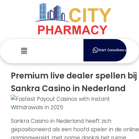
Start Consultancy
Premium live dealer spellen bij
Sankra Casino in Nederland
Sankra Casino in Nederland heeft zich
gepositioneerd als een hoofd speler in de online
gamingwereld, met name dankzij het ruime