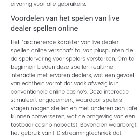
ervaring voor alle gebruikers.
Voordelen van het spelen van live
dealer spellen online
Het fascinerende karakter van live dealer
spellen online verschaft tal van pluspunten die
de spelervaring voor spelers versterken. Om te
beginnen bieden deze spellen realtime
interactie met ervaren dealers, wat een gevoel
van echtheid vormt dat vaak afwezig is in
conventionele online casino’s. Deze interactie
stimuleert engagement, waardoor spelers
vragen mogen stellen en met anderen aan tafe
kunnen converseren, wat de omgeving van een
tastbaar casino nabootst. Bovendien waarborgt
het gebruik van HD streamingtechniek dat