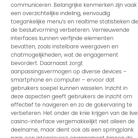
communiceren. Belangrijke kenmerken zijn vaak
een overzichtelijke indeling, eenvoudig
toegankelijke menu’s en realtime statistieken di
de besluitvorming verbeteren. Vernieuwende
interfaces kunnen verfijnde elementen
bevatten, zoals instelbare weergaven en
chatmogelijkheden, wat de engagement
bevordert. Daarnaast zorgt
aanpassingsvermogen op diverse devices –
smartphone en computer – ervoor dat
gebruikers soepel kunnen wisselen. Inzicht in
deze aspecten geeft gebruikers de inzicht om
effectief te navigeren en zo de gokervaring te
verbeteren. Het onder de knie krijgen van de live
casino-interface vergemakkelijkt niet alleen de
deelname, maar dient ook als een springplank
naar een intensievere engagement binnen de