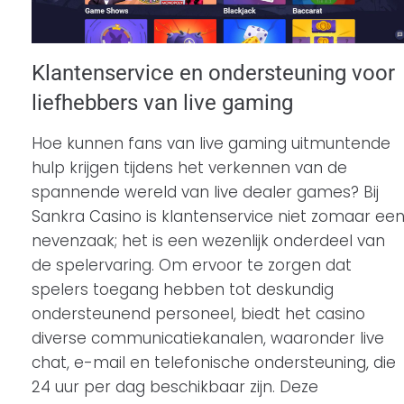
Klantenservice en ondersteuning voor
liefhebbers van live gaming
Hoe kunnen fans van live gaming uitmuntende
hulp krijgen tijdens het verkennen van de
spannende wereld van live dealer games? Bij
Sankra Casino is klantenservice niet zomaar ee
nevenzaak; het is een wezenlijk onderdeel van
de spelervaring. Om ervoor te zorgen dat
spelers toegang hebben tot deskundig
ondersteunend personeel, biedt het casino
diverse communicatiekanalen, waaronder live
chat, e-mail en telefonische ondersteuning, die
24 uur per dag beschikbaar zijn. Deze