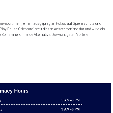
 Spielesortiment, einem ausgeprägten Fokus auf Spielerschutz und
ay Pause Celebrate” stellt diesen Ansatz treffend dar und wirkt als
Spins eine lohnende Alternative. Die wichtigsten Vorteile
rmacy Hours
y
9 AM–6 PM
ay
9 AM–6 PM