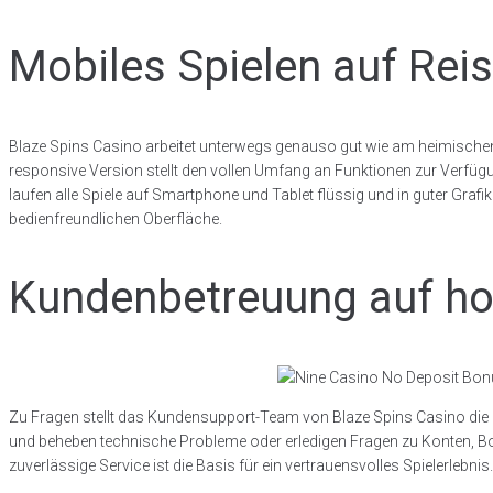
Mobiles Spielen auf Rei
Blaze Spins Casino arbeitet unterwegs genauso gut wie am heimischen 
responsive Version stellt den vollen Umfang an Funktionen zur Verfü
laufen alle Spiele auf Smartphone und Tablet flüssig und in guter Graf
bedienfreundlichen Oberfläche.
Kundenbetreuung auf h
Zu Fragen stellt das Kundensupport-Team von Blaze Spins Casino die richti
und beheben technische Probleme oder erledigen Fragen zu Konten, Boni
zuverlässige Service ist die Basis für ein vertrauensvolles Spielerlebnis.