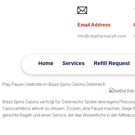
Email Address
info@citypharmacylv.com
Home
Services
Refill Request
Play Pause Celebrate im Blaze Spins Casino Österreich
Blaze Spins Casino verfolgt für Österreichs Spieler eine eigene Philo
Casinoerlebnis aktiver zu steuern. Zocken, eine Pause machen, Siege fe
gerechte Regeln und einen Service, der das Wesentliche in den Mittelpunk