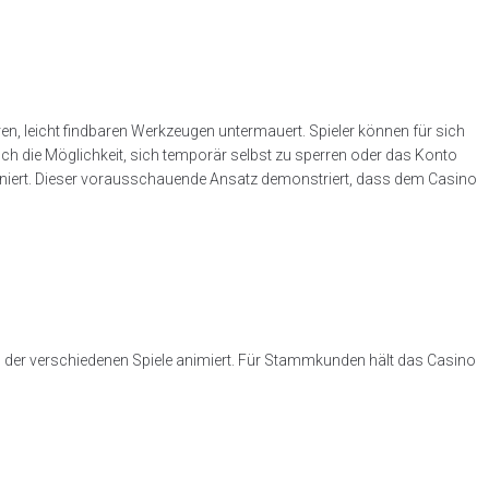
en, leicht findbaren Werkzeugen untermauert. Spieler können für sich
auch die Möglichkeit, sich temporär selbst zu sperren oder das Konto
tioniert. Dieser vorausschauende Ansatz demonstriert, dass dem Casino
d der verschiedenen Spiele animiert. Für Stammkunden hält das Casino