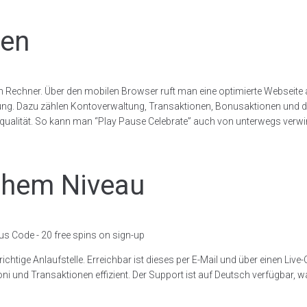
sen
Rechner. Über den mobilen Browser ruft man eine optimierte Webseite a
gung. Dazu zählen Kontoverwaltung, Transaktionen, Bonusaktionen und 
ikqualität. So kann man “Play Pause Celebrate” auch von unterwegs verwir
ohem Niveau
ge Anlaufstelle. Erreichbar ist dieses per E-Mail und über einen Live-Chat
 und Transaktionen effizient. Der Support ist auf Deutsch verfügbar, w