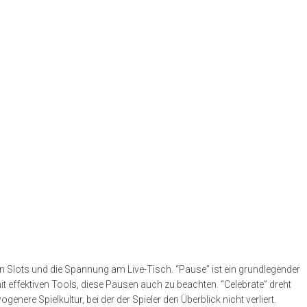
n Slots und die Spannung am Live-Tisch. “Pause” ist ein grundlegender
it effektiven Tools, diese Pausen auch zu beachten. “Celebrate” dreht
ere Spielkultur, bei der der Spieler den Überblick nicht verliert.