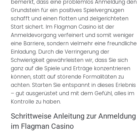
bemerkt, dass eine problemlos Anmeldung den
Grundstein für ein positives Spielvergnügen
schafft und einen flotten und zielgerichteten
Start sichert. Im Flagman Casino ist der
Anmeldevorgang verfeinert und somit weniger
eine Barriere, sondern vielmehr eine freundliche
Einladung. Durch die Verringerung der
Schwierigkeit gewährleisten wir, dass Sie sich
ganz auf die Spiele und Erträge konzentrieren
können, statt auf störende Formalitäten zu
achten. Starten Sie entspannt in dieses Erlebnis
– gut ausgerüstet und mit dem Gefühl, alles im
Kontrolle zu haben.
Schrittweise Anleitung zur Anmeldung
im Flagman Casino