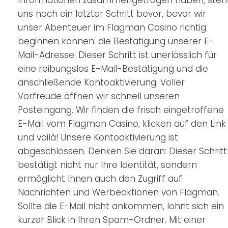
uns noch ein letzter Schritt bevor, bevor wir
unser Abenteuer im Flagman Casino richtig
beginnen können: die Bestätigung unserer E-
Mail-Adresse. Dieser Schritt ist unerlässlich für
eine reibungslos E-Mail-Bestätigung und die
anschließende Kontoaktivierung. Voller
Vorfreude öffnen wir schnell unseren
Posteingang. Wir finden die frisch eingetroffene
E-Mail vom Flagman Casino, klicken auf den Link
und voilà! Unsere Kontoaktivierung ist
abgeschlossen. Denken Sie daran: Dieser Schritt
bestätigt nicht nur Ihre Identität, sondern
ermöglicht Ihnen auch den Zugriff auf
Nachrichten und Werbeaktionen von Flagman.
Sollte die E-Mail nicht ankommen, lohnt sich ein
kurzer Blick in Ihren Spam-Ordner. Mit einer