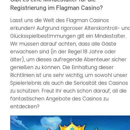
Registrierung im Flagman Casino?
Lasst uns die Welt des Flagman Casinos
erkunden! Aufgrund rigoroser Alterskontroll- un
Glücksspielbestimmungen gilt ein Mindestalter.
Wir müssen darauf achten, dass alle Gäste
erwachsen sind (in der Regel 18 Jahre oder
älter), um dieses aufregende Abenteuer sicher
genießen zu können. Die Einhaltung dieser
Richtlinien ist uns sehr wichtig, um sowohl unser
Spielerlebnis als auch die Seriosität des Casinos
zu schützen. Freut ihr euch schon darauf, all die
fantastischen Angebote des Casinos zu
entdecken?