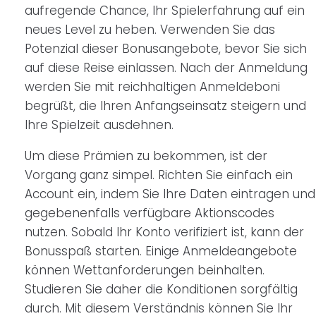
aufregende Chance, Ihr Spielerfahrung auf ein
neues Level zu heben. Verwenden Sie das
Potenzial dieser Bonusangebote, bevor Sie sich
auf diese Reise einlassen. Nach der Anmeldung
werden Sie mit reichhaltigen Anmeldeboni
begrüßt, die Ihren Anfangseinsatz steigern und
Ihre Spielzeit ausdehnen.
Um diese Prämien zu bekommen, ist der
Vorgang ganz simpel. Richten Sie einfach ein
Account ein, indem Sie Ihre Daten eintragen und
gegebenenfalls verfügbare Aktionscodes
nutzen. Sobald Ihr Konto verifiziert ist, kann der
Bonusspaß starten. Einige Anmeldeangebote
können Wettanforderungen beinhalten.
Studieren Sie daher die Konditionen sorgfältig
durch. Mit diesem Verständnis können Sie Ihr