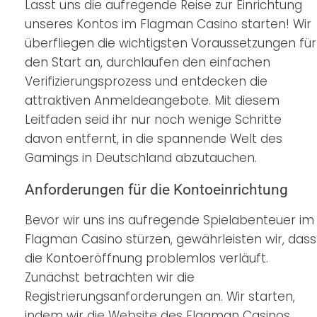
Lasst uns die aufregende Reise zur Einrichtung
unseres Kontos im Flagman Casino starten! Wir
überfliegen die wichtigsten Voraussetzungen für
den Start an, durchlaufen den einfachen
Verifizierungsprozess und entdecken die
attraktiven Anmeldeangebote. Mit diesem
Leitfaden seid ihr nur noch wenige Schritte
davon entfernt, in die spannende Welt des
Gamings in Deutschland abzutauchen.
Anforderungen für die Kontoeinrichtung
Bevor wir uns ins aufregende Spielabenteuer im
Flagman Casino stürzen, gewährleisten wir, dass
die Kontoeröffnung problemlos verläuft.
Zunächst betrachten wir die
Registrierungsanforderungen an. Wir starten,
indem wir die Website des Flagman Casinos