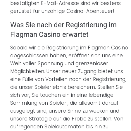
bestätigten E-Mail-Adresse sind wir bestens
gerüstet für unzählige Casino-Abenteuer!
Was Sie nach der Registrierung im
Flagman Casino erwartet
Sobald wir die Registrierung im Flagman Casino
abgeschlossen haben, eröffnet sich uns eine
Welt voller Spannung und grenzenloser
Möglichkeiten. Unser neuer Zugang bietet uns
eine Fülle von Vorteilen nach der Registrierung,
die unser Spielerlebnis bereichern. Stellen Sie
sich vor, Sie tauchen ein in eine lebendige
Sammlung von Spielen, die allesamt darauf
ausgelegt sind, unsere Sinne zu wecken und
unsere Strategie auf die Probe zu stellen. Von
aufregenden Spielautomaten bis hin zu