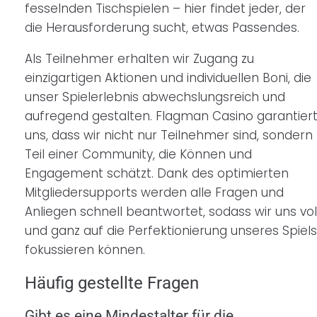
fesselnden Tischspielen – hier findet jeder, der
die Herausforderung sucht, etwas Passendes.
Als Teilnehmer erhalten wir Zugang zu
einzigartigen Aktionen und individuellen Boni, die
unser Spielerlebnis abwechslungsreich und
aufregend gestalten. Flagman Casino garantier
uns, dass wir nicht nur Teilnehmer sind, sondern
Teil einer Community, die Können und
Engagement schätzt. Dank des optimierten
Mitgliedersupports werden alle Fragen und
Anliegen schnell beantwortet, sodass wir uns vol
und ganz auf die Perfektionierung unseres Spiels
fokussieren können.
Häufig gestellte Fragen
Gibt es eine Mindestalter für die