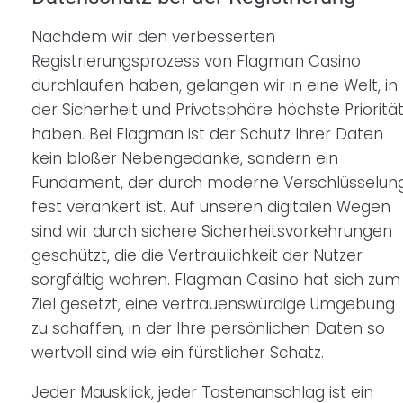
Nachdem wir den verbesserten
Registrierungsprozess von Flagman Casino
durchlaufen haben, gelangen wir in eine Welt, in
der Sicherheit und Privatsphäre höchste Prioritä
haben. Bei Flagman ist der Schutz Ihrer Daten
kein bloßer Nebengedanke, sondern ein
Fundament, der durch moderne Verschlüsselun
fest verankert ist. Auf unseren digitalen Wegen
sind wir durch sichere Sicherheitsvorkehrungen
geschützt, die die Vertraulichkeit der Nutzer
sorgfältig wahren. Flagman Casino hat sich zum
Ziel gesetzt, eine vertrauenswürdige Umgebung
zu schaffen, in der Ihre persönlichen Daten so
wertvoll sind wie ein fürstlicher Schatz.
Jeder Mausklick, jeder Tastenanschlag ist ein