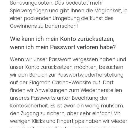
Bonusangeboten. Das bedeutet mehr
Spielvergnügen und gibt Ihnen die Möglichkeit, in
einer packenden Umgebung die Kunst des
Gewinnens zu beherrschen!
Wie kann ich mein Konto zurücksetzen,
wenn ich mein Passwort verloren habe?
Wenn wir unser Passwort vergessen haben und
unser Konto zurücksetzen möchten, besuchen
wir den Bereich zur Passwortwiederherstellung
auf der Flagman Casino-Website auf. Dort
finden wir Anweisungen zum Wiederherstellen
unseres Passworts unter Beachtung der
Kontosicherheit. Es ist zwar ein wenig mühsam,
den Zugang zu sichern, aber sehr einfach! Mit
wenigen Klicks und Fingertipps haben wir wieder