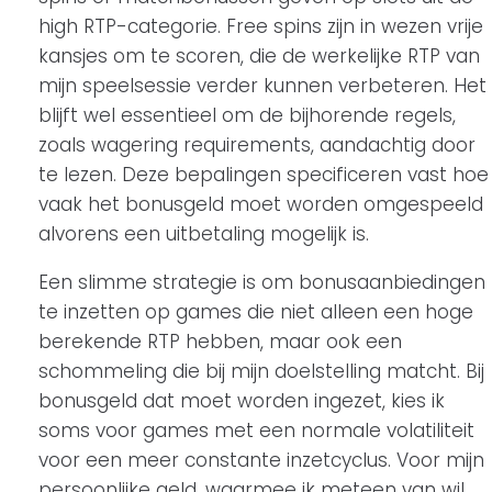
high RTP-categorie. Free spins zijn in wezen vrije
kansjes om te scoren, die de werkelijke RTP van
mijn speelsessie verder kunnen verbeteren. Het
blijft wel essentieel om de bijhorende regels,
zoals wagering requirements, aandachtig door
te lezen. Deze bepalingen specificeren vast hoe
vaak het bonusgeld moet worden omgespeeld
alvorens een uitbetaling mogelijk is.
Een slimme strategie is om bonusaanbiedingen
te inzetten op games die niet alleen een hoge
berekende RTP hebben, maar ook een
schommeling die bij mijn doelstelling matcht. Bij
bonusgeld dat moet worden ingezet, kies ik
soms voor games met een normale volatiliteit
voor een meer constante inzetcyclus. Voor mijn
persoonlijke geld, waarmee ik meteen van wil