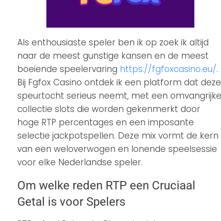
Als enthousiaste speler ben ik op zoek ik altijd
naar de meest gunstige kansen en de meest
boeiende speelervaring
https://fgfoxcasino.eu/
.
Bij Fgfox Casino ontdek ik een platform dat deze
speurtocht serieus neemt, met een omvangrijk
collectie slots die worden gekenmerkt door
hoge RTP percentages en een imposante
selectie jackpotspellen. Deze mix vormt de kern
van een weloverwogen en lonende speelsessie
voor elke Nederlandse speler.
Om welke reden RTP een Cruciaal
Getal is voor Spelers