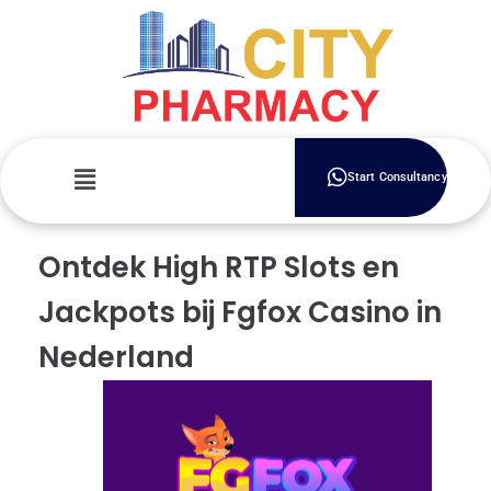
Start Consultancy
Ontdek High RTP Slots en
Jackpots bij Fgfox Casino in
Nederland