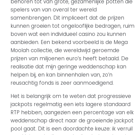
behoren tot van grote, gezamenlijke potten die
spelers van van overal ter wereld
samenbrengen. Dit impliceert dat de prijzen
kunnen groeien tot ongelooflijke bedragen, ruim
boven wat een individueel casino zou kunnen
aanbieden. Een bekend voorbeeld is de Mega
Moolah collectie, die wereldwijd geroemde
prijzen van miljoenen euro’s heeft betaald. De
realisatie dat mijn geringe weddenschap kan
helpen bij, en kan binnenhalen van, zo’n
reusachtig fonds is zeer aanmoedigend.
Het is belangrijk om te weten dat progressieve
jackpots regelmatig een iets lagere standaard
RTP hebben, aangezien een percentage van elk
weddenschap direct naar de groeiende jackpot
pool gaat. Dit is een doordachte keuze: ik verruil