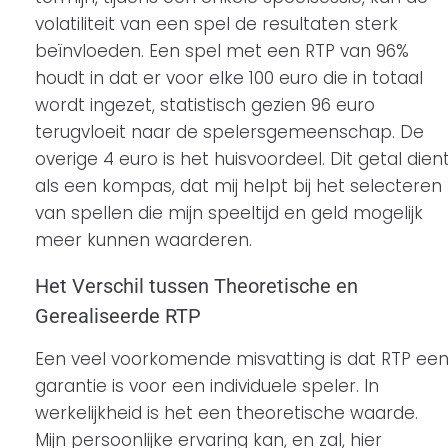
volatiliteit van een spel de resultaten sterk
beïnvloeden. Een spel met een RTP van 96%
houdt in dat er voor elke 100 euro die in totaal
wordt ingezet, statistisch gezien 96 euro
terugvloeit naar de spelersgemeenschap. De
overige 4 euro is het huisvoordeel. Dit getal dien
als een kompas, dat mij helpt bij het selecteren
van spellen die mijn speeltijd en geld mogelijk
meer kunnen waarderen.
Het Verschil tussen Theoretische en
Gerealiseerde RTP
Een veel voorkomende misvatting is dat RTP ee
garantie is voor een individuele speler. In
werkelijkheid is het een theoretische waarde.
Mijn persoonlijke ervaring kan, en zal, hier