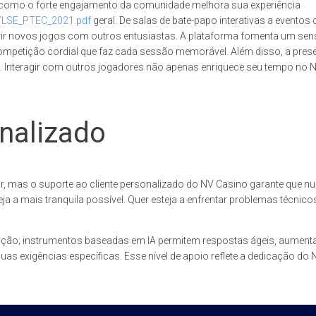
 como o forte engajamento da comunidade melhora sua experiência
p/LSE_PTEC_2021.pdf
geral. De salas de bate-papo interativas a evento
rir novos jogos com outros entusiastas. A plataforma fomenta um senso
ompetição cordial que faz cada sessão memorável. Além disso, a prese
o. Interagir com outros jogadores não apenas enriquece seu tempo n
onalizado
r, mas o suporte ao cliente personalizado do NV Casino garante que nun
 a mais tranquila possível. Quer esteja a enfrentar problemas técnicos 
ação; instrumentos baseadas em IA permitem respostas ágeis, aumenta
as exigências específicas. Esse nível de apoio reflete a dedicação do