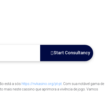
Start Consultancy
não está a sós
https://nvkasino.org/pt-pt
. Com sua notável gama de
ito mais neste cassino que aprimora a vivência de jogo. Vamos