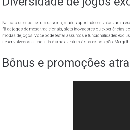
Diversidade de jogos ex
Na hora de escolher um cassino, muitos apostadores valorizam a ex
fã de jogos de mesa tradicionais, slots inovadores ou experiências co
modas de jogos. Você pode testar assuntos e funcionalidades exclu
desenvolvedores, cada ida é uma aventura à sua disposição. Mergul
Bônus e promoções atra