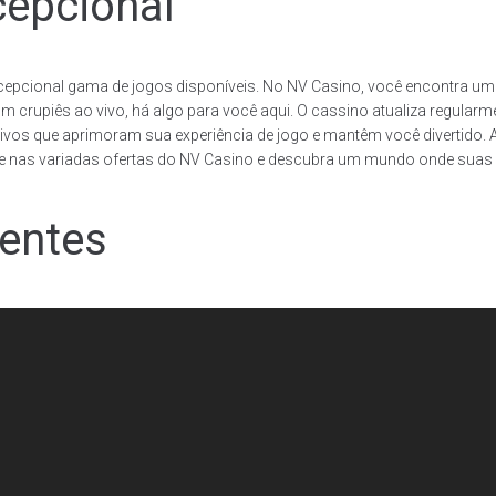
cepcional
cepcional gama de jogos disponíveis. No NV Casino, você encontra uma
m crupiês ao vivo, há algo para você aqui. O cassino atualiza regularme
sivos que aprimoram sua experiência de jogo e mantêm você divertido
he nas variadas ofertas do NV Casino e descubra um mundo onde suas 
entes