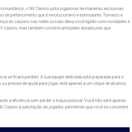
s comunitários, o NV Casino junta jogadores de maneiras exclusivas.
 de pertencimento que é revolucionário e estimulante. Torneios e
nça do cassino nas redes sociais deixa você ligado com novidades e
o NV Casino, mas também constrói amizades duradouras que
ca se ficará perdido. A sua equipe dedicada está preparada para o
ou precise de ajuda para jogar, está apenas a um clique de alcance,
ndo a eficiência sem perder o toque pessoal. Você não será apenas
 NV Casino à satisfação do jogador, permitindo que você se concentre