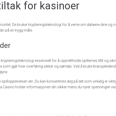
iltak for kasinoer
prioritet. De bruker krypteringsteknologi for å verne om dataene dine og ov
 din på en trygg måte.
oder
 krypteringsteknologi essensielt for å opprettholde spillernes tillit og si
e som gjør hver overføring sikker og sømløs. Ved å bruke bransjeledend
 øyne.
 spillopplevelsen din. Du kan konsentrere deg på det som virkelig er vikt
fia Casino holder informasjonen din sikker mens du nyter spenningen ved 