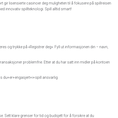
 gir lisensierte casinoer deg muligheten til å fokusere på spillreisen
 innovativ spillteknologi. Spill alltid smart!
es og trykke på «Registrer deg». Fyll ut informasjonen din – navn,
transaksjoner problemfrie. Etter at du har satt inn midler på kontoen
s du+er+engasjert+i+spill ansvarlig.
 Sett klare grenser for tid og budsjett for å forsikre at du