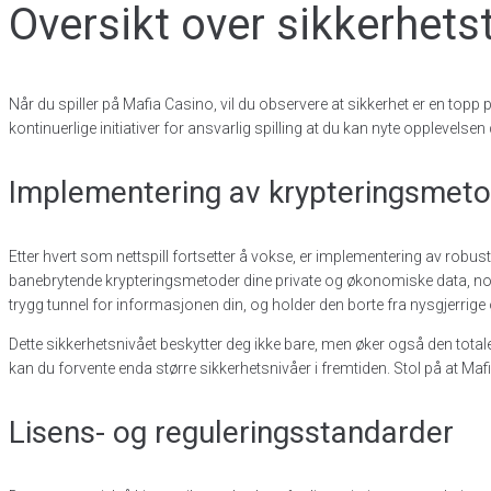
Oversikt over sikkerhetst
Når du spiller på Mafia Casino, vil du observere at sikkerhet er en topp 
kontinuerlige initiativer for ansvarlig spilling at du kan nyte opplevelsen
Implementering av krypteringsmet
Etter hvert som nettspill fortsetter å vokse, er implementering av robust
banebrytende krypteringsmetoder dine private og økonomiske data, no
trygg tunnel for informasjonen din, og holder den borte fra nysgjerrige
Dette sikkerhetsnivået beskytter deg ikke bare, men øker også den totale
kan du forvente enda større sikkerhetsnivåer i fremtiden. Stol på at Ma
Lisens- og reguleringsstandarder