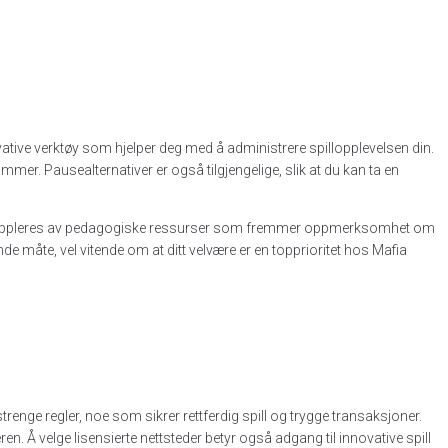
ovative verktøy som hjelper deg med å administrere spillopplevelsen din.
mer. Pausealternativer er også tilgjengelige, slik at du kan ta en
spilling suppleres av pedagogiske ressurser som fremmer oppmerksomhet om
de måte, vel vitende om at ditt velvære er en topprioritet hos Mafia
strenge regler, noe som sikrer rettferdig spill og trygge transaksjoner.
n. Å velge lisensierte nettsteder betyr også adgang til innovative spill