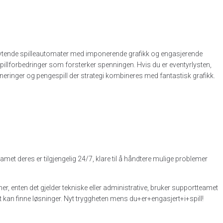
anebrytende spilleautomater med imponerende grafikk og engasjerende
 spillforbedringer som forsterker spenningen. Hvis du er eventyrlysten,
urneringer og pengespill der strategi kombineres med fantastisk grafikk.
t deres er tilgjengelig 24/7, klare til å håndtere mulige problemer
er, enten det gjelder tekniske eller administrative, bruker supportteamet
askt kan finne løsninger. Nyt tryggheten mens du+er+engasjert+i+spill!