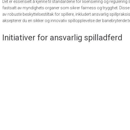
Det er essensielt å kjenne til standardene for lisensiering og regulerin
fastsatt av myndighets organer som sikrer fairness og trygghet. Disse ret
av robuste beskyttelsestiltak for spillere, inkludert ansvarlig spillpraksi
aksepterer du en sikker og innovativ spillopplevelse der banebrytende tekno
Initiativer for ansvarlig spilladferd