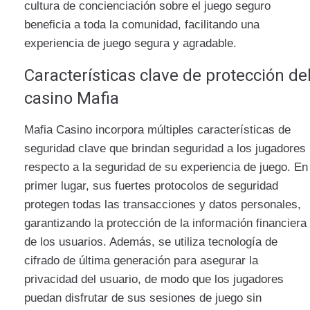
cultura de concienciación sobre el juego seguro
beneficia a toda la comunidad, facilitando una
experiencia de juego segura y agradable.
Características clave de protección de
casino Mafia
Mafia Casino incorpora múltiples características de
seguridad clave que brindan seguridad a los jugadores
respecto a la seguridad de su experiencia de juego. En
primer lugar, sus fuertes protocolos de seguridad
protegen todas las transacciones y datos personales,
garantizando la protección de la información financiera
de los usuarios. Además, se utiliza tecnología de
cifrado de última generación para asegurar la
privacidad del usuario, de modo que los jugadores
puedan disfrutar de sus sesiones de juego sin