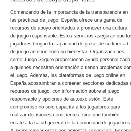
Comenzando de la importancia de la transparencia en
las prácticas de juego, España ofrece una gama de
recursos de apoyo orientados a promover una cultura
de juego responsable. Estos servicios aseguran que lo
jugadores tengan la capacidad de gozar de su libertad
de juego anteponiendo su bienestar. Organizaciones
como Juego Seguro proporcionan ayuda personalizada
a quienes necesitan orientación o tienen problemas co
el juego. Además, las plataformas de juego online en
España acostumbran a contener secciones dedicadas 
recursos de juego, con información sobre el juego
responsable y opciones de autoexclusión. Este
compromiso no solo capacita a los jugadores para
realizar decisiones conscientes, sino que también
enfatiza la salud general de la comunidad de jugadores
Al proporcionar estas herramientas esenciales, Españ