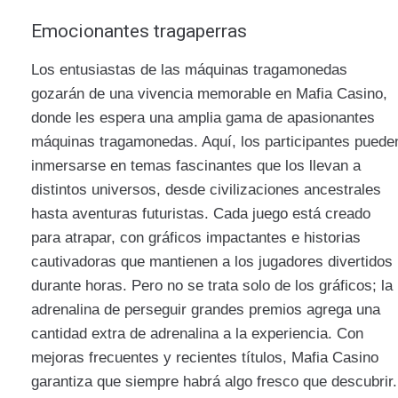
Emocionantes tragaperras
Los entusiastas de las máquinas tragamonedas
gozarán de una vivencia memorable en Mafia Casino,
donde les espera una amplia gama de apasionantes
máquinas tragamonedas. Aquí, los participantes puede
inmersarse en temas fascinantes que los llevan a
distintos universos, desde civilizaciones ancestrales
hasta aventuras futuristas. Cada juego está creado
para atrapar, con gráficos impactantes e historias
cautivadoras que mantienen a los jugadores divertidos
durante horas. Pero no se trata solo de los gráficos; la
adrenalina de perseguir grandes premios agrega una
cantidad extra de adrenalina a la experiencia. Con
mejoras frecuentes y recientes títulos, Mafia Casino
garantiza que siempre habrá algo fresco que descubrir.