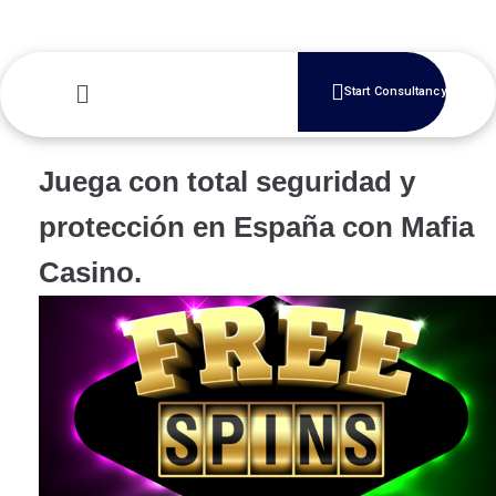
Start Consultancy
Juega con total seguridad y
protección en España con Mafia
Casino.