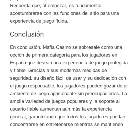
Recuerda que, al empezar, es fundamental
acostumbrarse con las funciones del sitio para una
experiencia de juego fluida.
Conclusión
En conclusión, Mafia Casino se sobresale como una
opción de primera categoría para los jugadores en
España que desean una experiencia de juego protegida
y fiable. Gracias a sus modernas medidas de
seguridad, su diseño fácil de usar y su dedicación con
el juego responsable, los jugadores pueden gozar de u
ambiente de juego apasionante sin preocupaciones. La
amplia variedad de juegos populares y la soporte al
usuario fiable aumentan aún más la experiencia
general, garantizando que todos los jugadores puedan
concentrarse en entretenerse mientras se mantienen