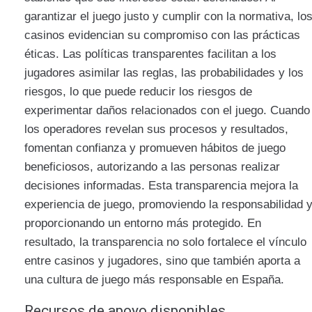
garantizar el juego justo y cumplir con la normativa, lo
casinos evidencian su compromiso con las prácticas
éticas. Las políticas transparentes facilitan a los
jugadores asimilar las reglas, las probabilidades y los
riesgos, lo que puede reducir los riesgos de
experimentar daños relacionados con el juego. Cuando
los operadores revelan sus procesos y resultados,
fomentan confianza y promueven hábitos de juego
beneficiosos, autorizando a las personas realizar
decisiones informadas. Esta transparencia mejora la
experiencia de juego, promoviendo la responsabilidad 
proporcionando un entorno más protegido. En
resultado, la transparencia no solo fortalece el vínculo
entre casinos y jugadores, sino que también aporta a
una cultura de juego más responsable en España.
Recursos de apoyo disponibles