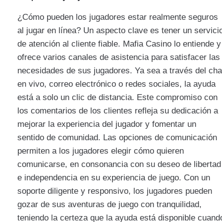
¿Cómo pueden los jugadores estar realmente seguros
al jugar en línea? Un aspecto clave es tener un servici
de atención al cliente fiable. Mafia Casino lo entiende y
ofrece varios canales de asistencia para satisfacer las
necesidades de sus jugadores. Ya sea a través del cha
en vivo, correo electrónico o redes sociales, la ayuda
está a solo un clic de distancia. Este compromiso con
los comentarios de los clientes refleja su dedicación a
mejorar la experiencia del jugador y fomentar un
sentido de comunidad. Las opciones de comunicación
permiten a los jugadores elegir cómo quieren
comunicarse, en consonancia con su deseo de libertad
e independencia en su experiencia de juego. Con un
soporte diligente y responsivo, los jugadores pueden
gozar de sus aventuras de juego con tranquilidad,
teniendo la certeza que la ayuda está disponible cuand