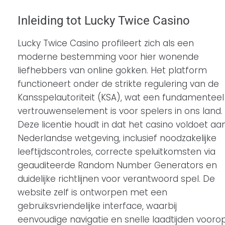
Inleiding tot Lucky Twice Casino
Lucky Twice Casino profileert zich als een
moderne bestemming voor hier wonende
liefhebbers van online gokken. Het platform
functioneert onder de strikte regulering van de
Kansspelautoriteit (KSA), wat een fundamenteel
vertrouwenselement is voor spelers in ons land.
Deze licentie houdt in dat het casino voldoet aa
Nederlandse wetgeving, inclusief noodzakelijke
leeftijdscontroles, correcte speluitkomsten via
geauditeerde Random Number Generators en
duidelijke richtlijnen voor verantwoord spel. De
website zelf is ontworpen met een
gebruiksvriendelijke interface, waarbij
eenvoudige navigatie en snelle laadtijden vooro