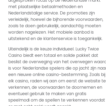
uitgesproken focus op de Nederlandse markt
met plaatselijke betaalmethoden en
Nederlandstalige service. De promoties zijn
verleidelijk, hoewel de bijhorende voorwaarden,
zoals te doen gebruikelijk, aandachtig moeten
worden nagelezen. Het mobiele aanbod is
uitstekend en de klantenservice is toegankelijk.
Uiteindelijk is de keuze individueel. Lucky Twice
Casino biedt een totaal en solide pakket dat
beslist de overweging van het overwegen waar
is voor Nederlandse spelers die op jacht zijn naa
een nieuwe online casino-bestemming. Zoals bij
elk casino, raden wij aan om eerst de website te
verkennen, de voorwaarden te doornemen en
eventueel gebruik te maken van gratis
speelmodi om de spellen te verkennen voordat