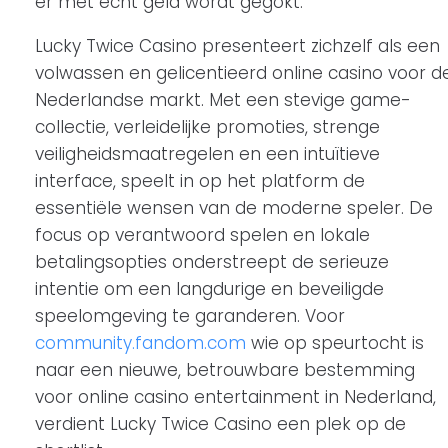
er met echt geld wordt gegokt.
Lucky Twice Casino presenteert zichzelf als een
volwassen en gelicentieerd online casino voor d
Nederlandse markt. Met een stevige game-
collectie, verleidelijke promoties, strenge
veiligheidsmaatregelen en een intuïtieve
interface, speelt in op het platform de
essentiële wensen van de moderne speler. De
focus op verantwoord spelen en lokale
betalingsopties onderstreept de serieuze
intentie om een langdurige en beveiligde
speelomgeving te garanderen. Voor
community.fandom.com
wie op speurtocht is
naar een nieuwe, betrouwbare bestemming
voor online casino entertainment in Nederland,
verdient Lucky Twice Casino een plek op de