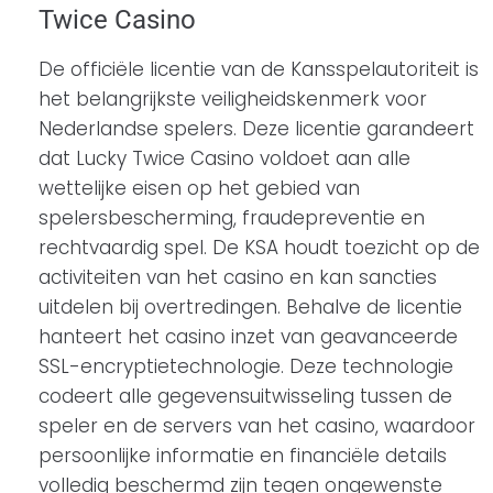
Twice Casino
De officiële licentie van de Kansspelautoriteit is
het belangrijkste veiligheidskenmerk voor
Nederlandse spelers. Deze licentie garandeert
dat Lucky Twice Casino voldoet aan alle
wettelijke eisen op het gebied van
spelersbescherming, fraudepreventie en
rechtvaardig spel. De KSA houdt toezicht op de
activiteiten van het casino en kan sancties
uitdelen bij overtredingen. Behalve de licentie
hanteert het casino inzet van geavanceerde
SSL-encryptietechnologie. Deze technologie
codeert alle gegevensuitwisseling tussen de
speler en de servers van het casino, waardoor
persoonlijke informatie en financiële details
volledig beschermd zijn tegen ongewenste