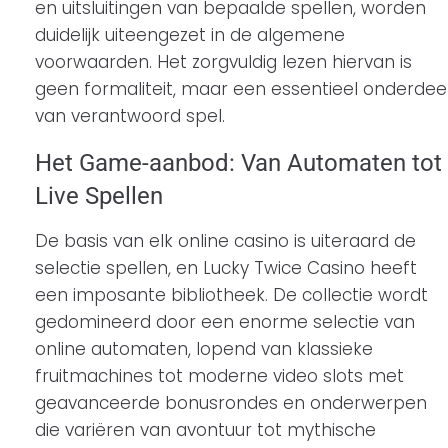
en uitsluitingen van bepaalde spellen, worden
duidelijk uiteengezet in de algemene
voorwaarden. Het zorgvuldig lezen hiervan is
geen formaliteit, maar een essentieel onderdee
van verantwoord spel.
Het Game-aanbod: Van Automaten tot
Live Spellen
De basis van elk online casino is uiteraard de
selectie spellen, en Lucky Twice Casino heeft
een imposante bibliotheek. De collectie wordt
gedomineerd door een enorme selectie van
online automaten, lopend van klassieke
fruitmachines tot moderne video slots met
geavanceerde bonusrondes en onderwerpen
die variëren van avontuur tot mythische