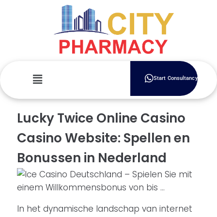
Start Consultancy
Lucky Twice Online Casino
Casino Website: Spellen en
Bonussen in Nederland
In het dynamische landschap van internet