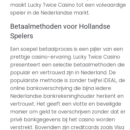
maakt Lucky Twice Casino tot een volwaardige
speler in de Nederlandse markt.
Betaalmethoden voor Hollandse
Spelers
Een soepel betaalproces is een pijler van een
prettige casino-ervaring. Lucky Twice Casino
presenteert een selectie betaalmethoden die
populair en vertrouwd zijn in Nederland. De
populairste methode is zonder twijfel iDEAL, de
online bankoverschrijving die bijna iedere
Nederlandse bankrekeninghouder herkent en
vertrouwt. Het geeft een vlotte en beveiligde
manier om geld te overschrijven zonder dat er
privé bankgegevens bij het casino worden
verstrekt. Bovendien zijn creditcards zoals Visa