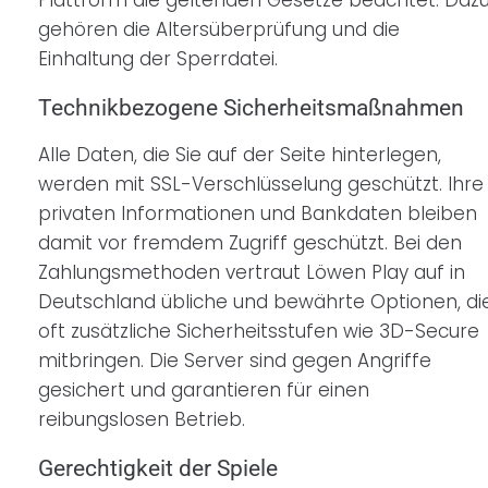
Plattform die geltenden Gesetze beachtet. Daz
gehören die Altersüberprüfung und die
Einhaltung der Sperrdatei.
Technikbezogene Sicherheitsmaßnahmen
Alle Daten, die Sie auf der Seite hinterlegen,
werden mit SSL-Verschlüsselung geschützt. Ihre
privaten Informationen und Bankdaten bleiben
damit vor fremdem Zugriff geschützt. Bei den
Zahlungsmethoden vertraut Löwen Play auf in
Deutschland übliche und bewährte Optionen, di
oft zusätzliche Sicherheitsstufen wie 3D-Secure
mitbringen. Die Server sind gegen Angriffe
gesichert und garantieren für einen
reibungslosen Betrieb.
Gerechtigkeit der Spiele