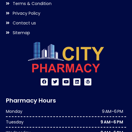
Terms & Condition
Privacy Policy
Contact us
Sitemap
Pharmacy Hours
Monday
9 AM–6 PM
Tuesday
9 AM–6 PM