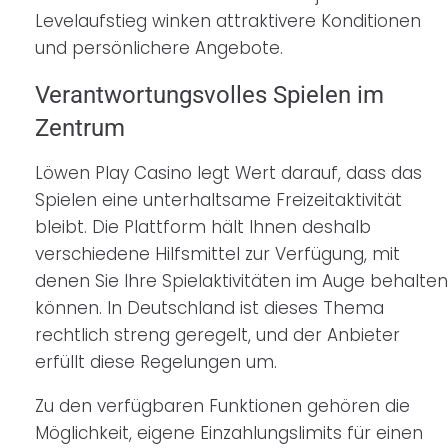
Levelaufstieg winken attraktivere Konditionen
und persönlichere Angebote.
Verantwortungsvolles Spielen im
Zentrum
Löwen Play Casino legt Wert darauf, dass das
Spielen eine unterhaltsame Freizeitaktivität
bleibt. Die Plattform hält Ihnen deshalb
verschiedene Hilfsmittel zur Verfügung, mit
denen Sie Ihre Spielaktivitäten im Auge behalten
können. In Deutschland ist dieses Thema
rechtlich streng geregelt, und der Anbieter
erfüllt diese Regelungen um.
Zu den verfügbaren Funktionen gehören die
Möglichkeit, eigene Einzahlungslimits für einen