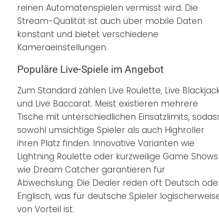
reinen Automatenspielen vermisst wird. Die
Stream-Qualität ist auch über mobile Daten
konstant und bietet verschiedene
Kameraeinstellungen.
Populäre Live-Spiele im Angebot
Zum Standard zählen Live Roulette, Live Blackjac
und Live Baccarat. Meist existieren mehrere
Tische mit unterschiedlichen Einsatzlimits, sodas
sowohl umsichtige Spieler als auch Highroller
ihren Platz finden. Innovative Varianten wie
Lightning Roulette oder kurzweilige Game Shows
wie Dream Catcher garantieren für
Abwechslung. Die Dealer reden oft Deutsch ode
Englisch, was für deutsche Spieler logischerweis
von Vorteil ist.