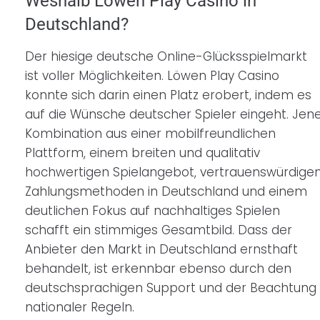
Weshalb Löwen Play Casino in
Deutschland?
Der hiesige deutsche Online-Glücksspielmarkt
ist voller Möglichkeiten. Löwen Play Casino
konnte sich darin einen Platz erobert, indem es
auf die Wünsche deutscher Spieler eingeht. Jen
Kombination aus einer mobilfreundlichen
Plattform, einem breiten und qualitativ
hochwertigen Spielangebot, vertrauenswürdige
Zahlungsmethoden in Deutschland und einem
deutlichen Fokus auf nachhaltiges Spielen
schafft ein stimmiges Gesamtbild. Dass der
Anbieter den Markt in Deutschland ernsthaft
behandelt, ist erkennbar ebenso durch den
deutschsprachigen Support und der Beachtung
nationaler Regeln.