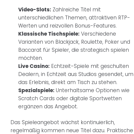
Video-Slots:
Zahlreiche Titel mit
unterschiedlichen Themen, attraktiven RTP-
Werten und reizvollen Bonus-Features.
Klassische Tischspiele:
Verschiedene
Varianten von Blackjack, Roulette, Poker und
Baccarat für Spieler, die strategisch spielen
möchten.
Live Casino:
Echtzeit-Spiele mit geschulten
Dealern, in Echtzeit aus Studios gesendet, um
das Erlebnis, direkt am Tisch zu stehen.
Spezialspiele:
Unterhaltsame Optionen wie
Scratch Cards oder digitale Sportwetten
ergänzen das Angebot.
Das Spieleangebot wächst kontinuierlich,
regelmäßig kommen neue Titel dazu. Praktische