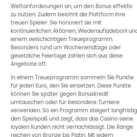
Wettanforderungen an, um den Bonus effektiv
zu nutzen. Zudem belohnt die Plattform ihre
treuen Spieler. Sie honoriert sie mit
kontinuierlichen Aktionen, Wiederaufladeboni un
einem vielschichtigen Treueprogramm.
Besonders rund um Wochenendtage oder
gesetzliche Feiertage zahlen sich aus diese
Angebote oft.
In einem Treueprogramm sammeln Sie Punkte
für jeden Euro, den Sie einsetzen. Diese Punkte
können Sie später gegen Bonuskredit
umtauschen oder für besondere Turniere
verwenden. So ein Programm steigert langfristig
den Spielspaß und zeigt, dass das Casino seine
loyalen Kunden nicht vernachlässigt. Die Ränge
reichen von Bronze bis Platin. Mit jedem