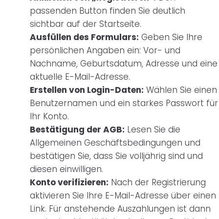
passenden Button finden Sie deutlich
sichtbar auf der Startseite.
Ausfüllen des Formulars:
Geben Sie Ihre
persönlichen Angaben ein: Vor- und
Nachname, Geburtsdatum, Adresse und eine
aktuelle E-Mail-Adresse.
Erstellen von Login-Daten:
Wählen Sie einen
Benutzernamen und ein starkes Passwort für
Ihr Konto.
Bestätigung der AGB:
Lesen Sie die
Allgemeinen Geschäftsbedingungen und
bestätigen Sie, dass Sie volljährig sind und
diesen einwilligen.
Konto verifizieren:
Nach der Registrierung
aktivieren Sie Ihre E-Mail-Adresse über einen
Link. Für anstehende Auszahlungen ist dann