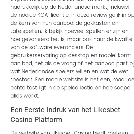
nadrukkelijk op de Nederlandse markt, inclusief
de nodige KOA-licentie. In deze review ga ik in o
de kern van hun aanbod: de gokkasten en
tafelspellen. Ik bekijk hoeveel spellen er zijn en
hoe gevarieerd het is, maar ook naar de kwalitei
van de softwareleveranciers. De
gebruikerservaring op desktop en mobiel komt
aan bod, net als de vraag of het aanbod past bi
wat Nederlandse spelers willen en wat de wet
toestaat. Een mooie website is het een, maar d
echte test ligt in de spelcollectie en hoe soepel
alles werkt.
Een Eerste Indruk van het Likesbet
Casino Platform
De website van Likesbet Casino biedt meteen