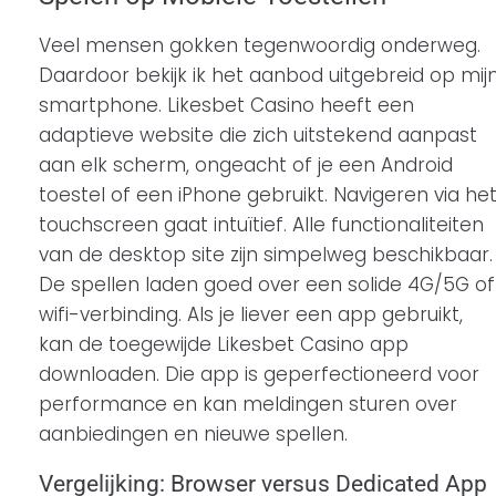
Veel mensen gokken tegenwoordig onderweg.
Daardoor bekijk ik het aanbod uitgebreid op mij
smartphone. Likesbet Casino heeft een
adaptieve website die zich uitstekend aanpast
aan elk scherm, ongeacht of je een Android
toestel of een iPhone gebruikt. Navigeren via he
touchscreen gaat intuïtief. Alle functionaliteiten
van de desktop site zijn simpelweg beschikbaar.
De spellen laden goed over een solide 4G/5G of
wifi-verbinding. Als je liever een app gebruikt,
kan de toegewijde Likesbet Casino app
downloaden. Die app is geperfectioneerd voor
performance en kan meldingen sturen over
aanbiedingen en nieuwe spellen.
Vergelijking: Browser versus Dedicated App