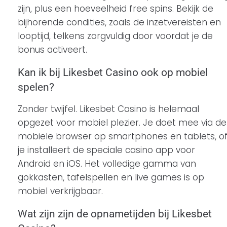
zijn, plus een hoeveelheid free spins. Bekijk de
bijhorende condities, zoals de inzetvereisten en
looptijd, telkens zorgvuldig door voordat je de
bonus activeert.
Kan ik bij Likesbet Casino ook op mobiel
spelen?
Zonder twijfel. Likesbet Casino is helemaal
opgezet voor mobiel plezier. Je doet mee via de
mobiele browser op smartphones en tablets, o
je installeert de speciale casino app voor
Android en iOS. Het volledige gamma van
gokkasten, tafelspellen en live games is op
mobiel verkrijgbaar.
Wat zijn zijn de opnametijden bij Likesbet