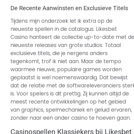
De Recente Aanwinsten en Exclusieve Titels
Tijdens mijn onderzoek let ik extra op de
nieuwste spellen in de catalogus. Likesbet
Casino hanteert de collectie up-to-date met d
nieuwste releases van grote studios. Totaal
exclusieve titels, die je nergens anders
tegenkomt, trof ik niet aan. Maar de tempo
waarmee nieuwe, populaire games worden
geplaatst is wel noemenswaardig. Dat bewijst
dat de relatie met de softwareleveranciers ster
is. Voor spelers is dit prettig. Zij kunnen altijd de
meest recente ontwikkelingen op het gebied
van graphics, spelmechaniek en geluid ervaren,
zonder naar een ander casino te hoeven gaan.
Casinospellen Klassiekers bij Likesbet