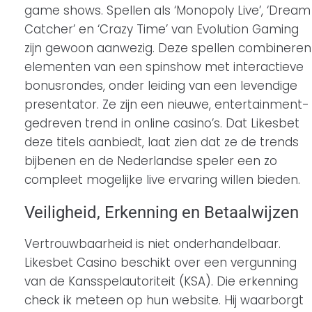
game shows. Spellen als ‘Monopoly Live’, ‘Dream
Catcher’ en ‘Crazy Time’ van Evolution Gaming
zijn gewoon aanwezig. Deze spellen combineren
elementen van een spinshow met interactieve
bonusrondes, onder leiding van een levendige
presentator. Ze zijn een nieuwe, entertainment-
gedreven trend in online casino’s. Dat Likesbet
deze titels aanbiedt, laat zien dat ze de trends
bijbenen en de Nederlandse speler een zo
compleet mogelijke live ervaring willen bieden.
Veiligheid, Erkenning en Betaalwijzen
Vertrouwbaarheid is niet onderhandelbaar.
Likesbet Casino beschikt over een vergunning
van de Kansspelautoriteit (KSA). Die erkenning
check ik meteen op hun website. Hij waarborgt