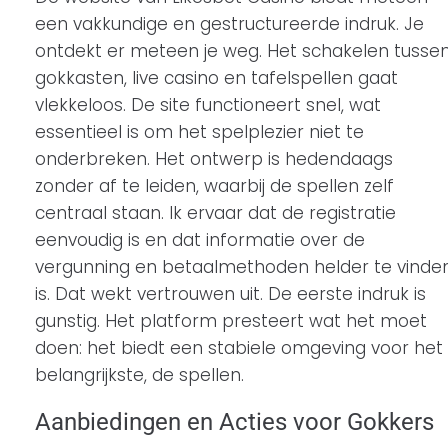
een vakkundige en gestructureerde indruk. Je
ontdekt er meteen je weg. Het schakelen tusse
gokkasten, live casino en tafelspellen gaat
vlekkeloos. De site functioneert snel, wat
essentieel is om het spelplezier niet te
onderbreken. Het ontwerp is hedendaags
zonder af te leiden, waarbij de spellen zelf
centraal staan. Ik ervaar dat de registratie
eenvoudig is en dat informatie over de
vergunning en betaalmethoden helder te vinde
is. Dat wekt vertrouwen uit. De eerste indruk is
gunstig. Het platform presteert wat het moet
doen: het biedt een stabiele omgeving voor het
belangrijkste, de spellen.
Aanbiedingen en Acties voor Gokkers