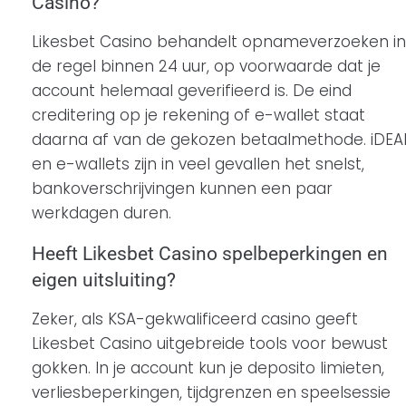
Casino?
Likesbet Casino behandelt opnameverzoeken in
de regel binnen 24 uur, op voorwaarde dat je
account helemaal geverifieerd is. De eind
creditering op je rekening of e-wallet staat
daarna af van de gekozen betaalmethode. iDEA
en e-wallets zijn in veel gevallen het snelst,
bankoverschrijvingen kunnen een paar
werkdagen duren.
Heeft Likesbet Casino spelbeperkingen en
eigen uitsluiting?
Zeker, als KSA-gekwalificeerd casino geeft
Likesbet Casino uitgebreide tools voor bewust
gokken. In je account kun je deposito limieten,
verliesbeperkingen, tijdgrenzen en speelsessie