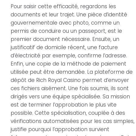
Pour saisir cette efficacité, regardons les
documents et leur trajet. Une pièce d’identité
gouvernementale avec photo, comme un
permis de conduire ou un passeport, est le
premier document nécessaire. Ensuite, un
justificatif de domicile récent, une facture
d’électricité par exemple, confirme l’adresse.
Enfin, une copie de la méthode de paiement
utilisée peut être demandée. La plateforme de
dépôt de Rich Royal Casino permet d’envoyer
ces fichiers aisément. Une fois soumis, ils sont
dirigés vers une équipe spécialisée. Sa mission
est de terminer l’approbation le plus vite
possible. Cette spécialisation, couplée à des
vérifications automatisées pour les cas simples,
justifie pourquoi l’approbation survient