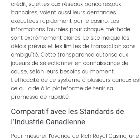
crédit, sujettes aux réseaux bancaires,aux
bancaires, voient aussi leurs demandes
exécutées rapidement par le casino. Les
informations fournies pour chaque méthode
sont extrêmement claires. Le site indique les
délais prévus et les limites de transaction sans
ambiguïté. Cette transparence autorise aux
joueurs de sélectionner en connaissance de
cause, selon leurs besoins du moment.
L’efficacité de ce système à plusieurs canaux es
ce qui aide à la plateforme de tenir sa
promesse de rapidité.
Comparatif avec les Standards de
l’Industrie Canadienne
Pour mesurer l’avance de Rich Royal Casino, une