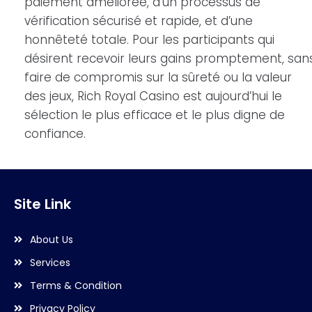
paiement améliorée, d’un processus de
vérification sécurisé et rapide, et d’une
honnêteté totale. Pour les participants qui
désirent recevoir leurs gains promptement, san
faire de compromis sur la sûreté ou la valeur
des jeux, Rich Royal Casino est aujourd’hui le
sélection le plus efficace et le plus digne de
confiance.
Site Link
About Us
Services
Terms & Condition
Privacy Policy