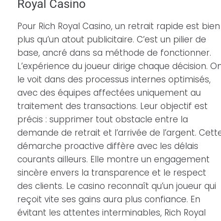
Royal Casino
Pour Rich Royal Casino, un retrait rapide est bien
plus qu’un atout publicitaire. C’est un pilier de
base, ancré dans sa méthode de fonctionner.
L’expérience du joueur dirige chaque décision. O
le voit dans des processus internes optimisés,
avec des équipes affectées uniquement au
traitement des transactions. Leur objectif est
précis : supprimer tout obstacle entre la
demande de retrait et l’arrivée de l’argent. Cett
démarche proactive diffère avec les délais
courants ailleurs. Elle montre un engagement
sincère envers la transparence et le respect
des clients. Le casino reconnaît qu’un joueur qui
reçoit vite ses gains aura plus confiance. En
évitant les attentes interminables, Rich Royal