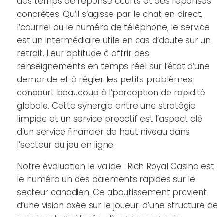
des temps de réponse courts et des réponses
concrètes. Qu’il s’agisse par le chat en direct,
l’courriel ou le numéro de téléphone, le service
est un intermédiaire utile en cas d’doute sur un
retrait. Leur aptitude à offrir des
renseignements en temps réel sur l’état d’une
demande et à régler les petits problèmes
concourt beaucoup à l’perception de rapidité
globale. Cette synergie entre une stratégie
limpide et un service proactif est l’aspect clé
d’un service financier de haut niveau dans
l’secteur du jeu en ligne.
Notre évaluation le valide : Rich Royal Casino est
le numéro un des paiements rapides sur le
secteur canadien. Ce aboutissement provient
d’une vision axée sur le joueur, d’une structure d