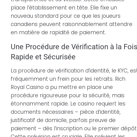
place l’établissement en tête. Elle fixe un
nouveau standard pour ce que les joueurs
canadiens peuvent raisonnablement attendre
en matière de rapidité de paiement.
Une Procédure de Vérification à la Foi
Rapide et Sécurisée
La procédure de vérification d’identité, le KYC, es
fréquemment un frein pour les retraits. Rich
Royal Casino a pu mettre en place une
procédure rigoureuse pour la sécurité, mais
étonnamment rapide. Le casino requiert les
documents nécessaires – pièce d’identité,
justificatif de domicile, parfois preuve de
paiement – dès l’inscription ou le premier dépôt
Cette prévision est cruciale. Elle prévient les