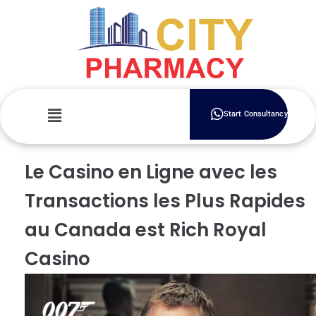
Start Consultancy
Le Casino en Ligne avec les
Transactions les Plus Rapides
au Canada est Rich Royal
Casino