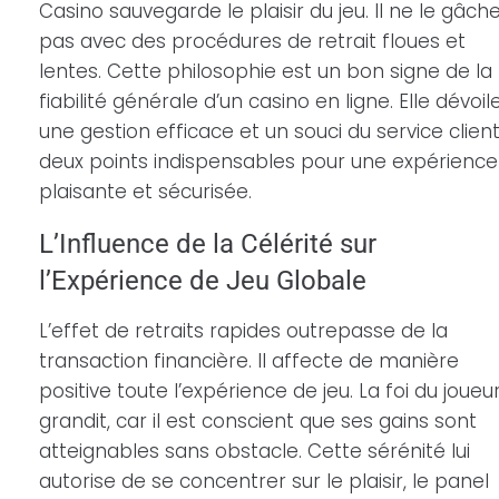
Casino sauvegarde le plaisir du jeu. Il ne le gâch
pas avec des procédures de retrait floues et
lentes. Cette philosophie est un bon signe de la
fiabilité générale d’un casino en ligne. Elle dévoil
une gestion efficace et un souci du service client
deux points indispensables pour une expérience
plaisante et sécurisée.
L’Influence de la Célérité sur
l’Expérience de Jeu Globale
L’effet de retraits rapides outrepasse de la
transaction financière. Il affecte de manière
positive toute l’expérience de jeu. La foi du joueu
grandit, car il est conscient que ses gains sont
atteignables sans obstacle. Cette sérénité lui
autorise de se concentrer sur le plaisir, le panel