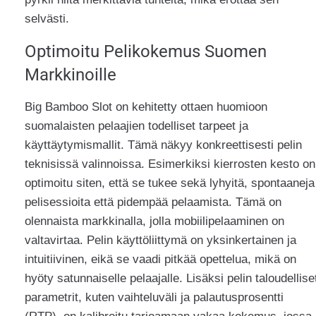
selvästi.
Optimoitu Pelikokemus Suomen
Markkinoille
Big Bamboo Slot on kehitetty ottaen huomioon
suomalaisten pelaajien todelliset tarpeet ja
käyttäytymismallit. Tämä näkyy konkreettisesti pelin
teknisissä valinnoissa. Esimerkiksi kierrosten kesto on
optimoitu siten, että se tukee sekä lyhyitä, spontaaneja
pelisessioita että pidempää pelaamista. Tämä on
olennaista markkinalla, jolla mobiilipelaaminen on
valtavirtaa. Pelin käyttöliittymä on yksinkertainen ja
intuitiivinen, eikä se vaadi pitkää opettelua, mikä on
hyöty satunnaiselle pelaajalle. Lisäksi pelin taloudellise
parametrit, kuten vaihteluväli ja palautusprosentti