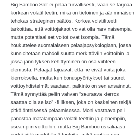
Big Bamboo Slot ei pelaa turvallisesti, vaan se tarjoaa
korkean volatiliteetin, mikä on tietoinen ja äärimmäisen
tehokas strateginen päätös. Korkea volatiliteetti
tarkoittaa, että voittojaksot voivat olla harvinaisempia,
mutta potentiaaliset voitot ovat isompia. Tämä
houkuttelee suomalaiseen pelaajapsykologiaan, jossa
kunnioitetaan mahdollisuutta merkittäviin voittoihin ja
jossa jännityksen kehittyminen on osa viihteen
olemusta. Pelaajat tajuavat, että he eivät voita joka
kierroksella, mutta kun bonuspyöritykset tai suuret
voittoyhdistelmät saadaan, palkinto on sen ansainnut.
Tämä synnyttää peliin vahvan “seuraava kierros
saattaa olla se iso” -fiiliksen, joka on keskeinen tekijä
pitkäjänteisessä pelaamisessa. Moni vastaava peli
panostaa matalampaan volatiliteettiin ja pienempiin,
useampiin voittoihin, mutta Big Bamboo uskaliaasti
pyrkii niitä merkittäviä tunteita, mikä erottaa sen