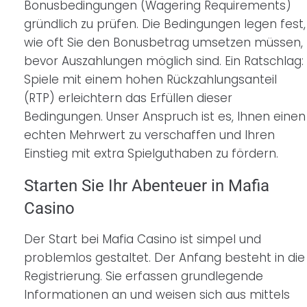
Bonusbedingungen (Wagering Requirements)
gründlich zu prüfen. Die Bedingungen legen fest,
wie oft Sie den Bonusbetrag umsetzen müssen,
bevor Auszahlungen möglich sind. Ein Ratschlag:
Spiele mit einem hohen Rückzahlungsanteil
(RTP) erleichtern das Erfüllen dieser
Bedingungen. Unser Anspruch ist es, Ihnen einen
echten Mehrwert zu verschaffen und Ihren
Einstieg mit extra Spielguthaben zu fördern.
Starten Sie Ihr Abenteuer in Mafia
Casino
Der Start bei Mafia Casino ist simpel und
problemlos gestaltet. Der Anfang besteht in die
Registrierung. Sie erfassen grundlegende
Informationen an und weisen sich aus mittels