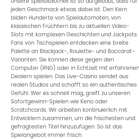
Unsere Spielbibliothek ist so aufgebaut, dass für
jeden Geschmack etwas dabei ist. Den Kern
bilden Hunderte von Spielautomaten, von
klassischen Früchtern bis zu aktuellen Video-
Slots mit komplexen Geschichten und Jackpots.
Fans von Tischspielen entdecken eine breite
Palette an Blackjack-, Roulette- und Baccarat-
Varianten. Sie können diese gegen den
Computer (RNG) oder in Echtzeit mit erfahrene
Dealern spielen. Das Live-Casino sendet aus
realen Studios und schafft so ein authentisches
Gefühl. Wer es schnell mag, greift zu unseren
Sofortgewinn-Spielen wie Keno oder
Scratchcards. Wir arbeiten kontinuierlich mit
Entwicklern zusammen, um die frischesten und
gefragtesten Titel hinzuzufügen. So ist das
Spielangebot immer frisch.