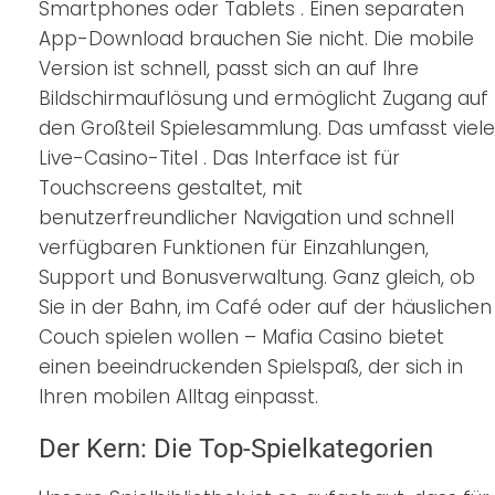
Smartphones oder Tablets . Einen separaten
App-Download brauchen Sie nicht. Die mobile
Version ist schnell, passt sich an auf Ihre
Bildschirmauflösung und ermöglicht Zugang auf
den Großteil Spielesammlung. Das umfasst viele
Live-Casino-Titel . Das Interface ist für
Touchscreens gestaltet, mit
benutzerfreundlicher Navigation und schnell
verfügbaren Funktionen für Einzahlungen,
Support und Bonusverwaltung. Ganz gleich, ob
Sie in der Bahn, im Café oder auf der häuslichen
Couch spielen wollen – Mafia Casino bietet
einen beeindruckenden Spielspaß, der sich in
Ihren mobilen Alltag einpasst.
Der Kern: Die Top-Spielkategorien