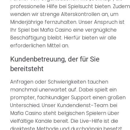
professionelle Hilfe bei Spielsucht bieten. Zudem
wenden wir strenge Alterskontrollen an, um
Minderjährige fernzuhalten. Unser Anspruch ist
Ihr Spiel bei Mafia Casino eine vergnügliche
Beschäftigung bleibt. Hierfür bieten wir alle
erforderlichen Mittel an.
Kundenbetreuung, der für Sie
bereitsteht
Anfragen oder Schwierigkeiten tauchen
manchmal unerwartet auf. Dabei spielt ein
prompter, fachkundiger Support einen großen
Unterschied. Unser Kundendienst-Team bei
Mafia Casino steht belgischen Spielern über
vielfältige Kanäle bereit. Die Live-Hilfe ist die
direkteste Methode und durchgängig besetzt,