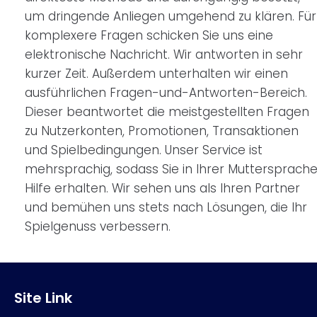
um dringende Anliegen umgehend zu klären. Für
komplexere Fragen schicken Sie uns eine
elektronische Nachricht. Wir antworten in sehr
kurzer Zeit. Außerdem unterhalten wir einen
ausführlichen Fragen-und-Antworten-Bereich.
Dieser beantwortet die meistgestellten Fragen
zu Nutzerkonten, Promotionen, Transaktionen
und Spielbedingungen. Unser Service ist
mehrsprachig, sodass Sie in Ihrer Muttersprach
Hilfe erhalten. Wir sehen uns als Ihren Partner
und bemühen uns stets nach Lösungen, die Ihr
Spielgenuss verbessern.
Site Link