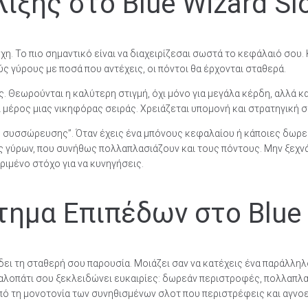
ιξης στο Blue Wizard Sl
ύχη. Το πιο σημαντικό είναι να διαχειρίζεσαι σωστά το κεφάλαιό σου
ύς γύρους με ποσά που αντέχεις, οι πόντοι θα έρχονται σταθερά.
ς. Θεωρούνται η καλύτερη στιγμή, όχι μόνο για μεγάλα κέρδη, αλλά κ
 μέρος μιας νικηφόρας σειράς. Χρειάζεται υπομονή και στρατηγική σκ
ης συσσώρευσης”. Όταν έχεις ένα μπόνους κεφαλαίου ή κάποιες δωρεά
ς γύρων, που συνήθως πολλαπλασιάζουν και τους πόντους. Μην ξεχνά
ριμένο στόχο για να κυνηγήσεις.
ημα Επιπέδων στο Blue W
ίδει τη σταθερή σου παρουσία. Μοιάζει σαν να κατέχεις ένα παράλληλ
καλοπάτι σου ξεκλειδώνει ευκαιρίες: δωρεάν περιστροφές, πολλαπλα
πό τη μονοτονία των συνηθισμένων σλοτ που περιστρέφεις και αγνοε