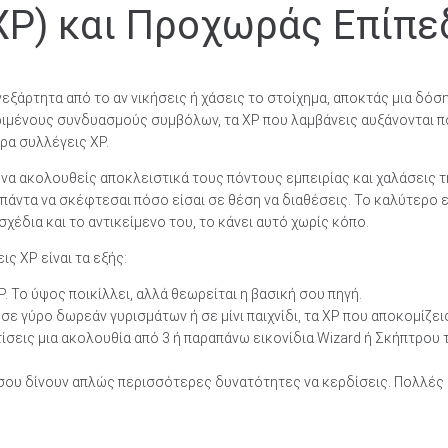
XP) και Προχωράς Επίπε
νεξάρτητα από το αν νικήσεις ή χάσεις το στοίχημα, αποκτάς μια δό
ριμένους συνδυασμούς συμβόλων, τα XP που λαμβάνεις αυξάνονται π
ορα συλλέγεις XP.
ε να ακολουθείς αποκλειστικά τους πόντους εμπειρίας και χαλάσεις
άντα να σκέφτεσαι πόσο είσαι σε θέση να διαθέσεις. Το καλύτερο ε
 σχέδια και το αντικείμενο του, το κάνει αυτό χωρίς κόπο.
ις XP είναι τα εξής:
. Το ύψος ποικίλλει, αλλά θεωρείται η βασική σου πηγή.
ε γύρο δωρεάν γυρισμάτων ή σε μίνι παιχνίδι, τα XP που αποκομίζεις
ίσεις μια ακολουθία από 3 ή παραπάνω εικονίδια Wizard ή Σκήπτρου 
 σου δίνουν απλώς περισσότερες δυνατότητες να κερδίσεις. Πολλές