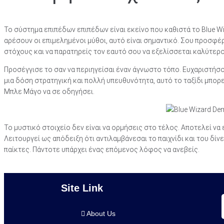
Το σύστημα επιπέδων επιπέδων είναι εκείνο που καθιστά το Blue Wi
αρέσουν οι επιμελημένοι μύθοι, αυτό είναι σημαντικό. Σου προσφέρ
στόχους και να παρατηρείς τον εαυτό σου να εξελίσσεται καλύτερος
Προσέγγισε το σαν να περιηγείσαι έναν άγνωστο τόπο. Ευχαριστήσ
μια δόση στρατηγική και πολλή υπευθυνότητα, αυτό το ταξίδι μπορε
Μπλε Μάγο να σε οδηγήσει.
Το μυστικό στοιχείο δεν είναι να ορμήσεις στο τέλος. Αποτελεί να
Λειτουργεί ως απόδειξη ότι αντιλαμβάνεσαι το παιχνίδι και του δίν
παίκτες. Πάντοτε υπάρχει ένας επόμενος λόφος να ανεβείς.
Site Link
About Us