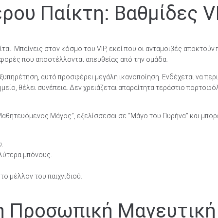
ρου Παίκτη: Βαθμίδες V
είται. Μπαίνεις στον κόσμο του VIP, εκεί που οι ανταμοιβές αποκτού
φορές που αποστέλλονται απευθείας από την ομάδα.
ή εξυπηρέτηση, αυτό προσφέρει μεγάλη ικανοποίηση. Ενδέχεται να π
σημείο, θέλει συνέπεια. Δεν χρειάζεται απαραίτητα τεράστιο πορτοφό
αθητευόμενος Μάγος”, εξελίσσεσαι σε “Μάγο του Πυρήνα” και μπορεί 
.
λύτερα μπόνους.
το μέλλον του παιχνιδιού.
τη Προσωπική Μαγευτικ