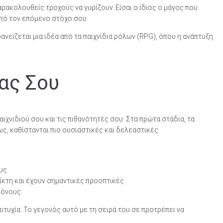
αρακολουθείς τροχούς να γυρίζουν. Είσαι ο ίδιος ο μάγος που
 από τον επόμενο στόχο σου.
δανείζεται μια ιδέα από τα παιχνίδια ρόλων (RPG), όπου η ανάπτυξη
ας Σου
ιχνιδιού σου και τις πιθανότητές σου. Στα πρώτα στάδια, τα
ς, καθίστανται πιο ουσιαστικές και δελεαστικές.
υς.
ίκτη και έχουν σημαντικές προοπτικές.
πόνους.
τυχία. Το γεγονός αυτό με τη σειρά του σε προτρέπει να