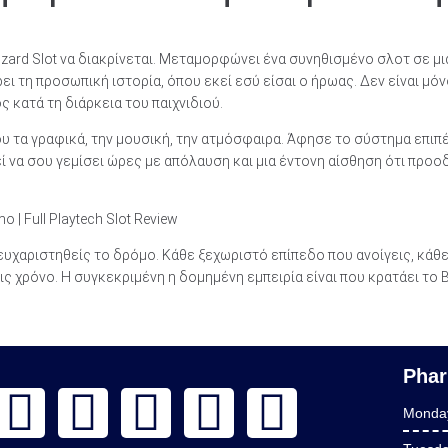
zard Slot να διακρίνεται. Μεταμορφώνει ένα συνηθισμένο σλοτ σε μι
ει τη προσωπική ιστορία, όπου εκεί εσύ είσαι ο ήρωας. Δεν είναι μό
 κατά τη διάρκεια του παιχνιδιού.
ου τα γραφικά, την μουσική, την ατμόσφαιρα. Άφησε το σύστημα επι
ί να σου γεμίσει ώρες με απόλαυση και μια έντονη αίσθηση ότι προοδ
 ευχαριστηθείς το δρόμο. Κάθε ξεχωριστό επίπεδο που ανοίγεις, κάθε
εις χρόνο. Η συγκεκριμένη η δομημένη εμπειρία είναι που κρατάει το B
Pha
Monda