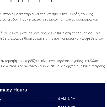
α ιστορία με αφετηρία και τερματισμό. Στην Ελλάδα, που μας
νο το κέρδος. Πρόκειται για η ευχαρίστηση του να ολοκληρώνεις
πέδων να ενσωματώσει ένα ακόμα ένα παζλ στη απόλαυσή σου. Με
εύεις. Είσαι σε θέση να κάνεις την αρχή σήμερα και να αφεθείς τον
 ανταμοιβή που κερδίζεις, είναι ένα μικρό σε μέγεθος μετάλλιο.
lue Wizard Slot ζωντανό και ελκυστικό, για αρχάριους και έμπειρους
rmacy Hours
y
9 AM–6 PM