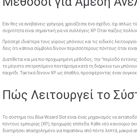
Μέθοδοι για Άμεση Ανέλ
Εάν θες να ανεβαίνεις γρήγορα, χρειάζεσαι ένα σχέδιο, όχι απλώς τ
συχνότητα είναι σημαντική για να συλλέγεις XP. Όταν παίζεις πολλο
Πρόσεχε ιδιαίτερα τους γύρους μπόνους και τις ειδικές λειτουργίε
δεις ότι κάποια σύμβολα δίνουν περισσότερους πόντους όταν είναι
Διατίθεται και μια πιο προχωρημένη μέθοδος, την “περίοδο έντον
το μέγιστο επιτρεπόμενο ποντάρισμα κατά τη διάρκεια των μπόνου
παιχνίδι. Τακτικά δίνουν XP ως έπαθλο, προσφέροντας έναν συγκεκ
Πώς Λειτουργεί το Σύστ
Το σύστημα του Blue Wizard Slot είναι ένας μηχανισμός να ανταποδ
πόντους εμπειρίας (XP), προχωράς επίπεδα. Κάθε νέο καινούριο σ
διατηρήσει απασχολημένο για παραπάνω από πέντε λεπτά, μακριά α