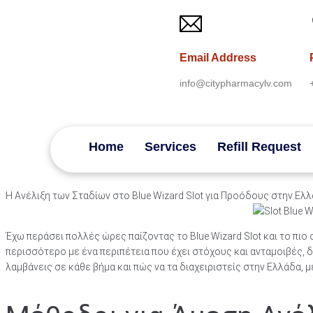
Email Address
info@citypharmacylv.com
Home
Services
Refill Request
Η Ανέλιξη των Σταδίων στο Blue Wizard Slot για Προόδους στην Ελ
Έχω περάσει πολλές ώρες παίζοντας το Blue Wizard Slot και το πιο 
περισσότερο με ένα περιπέτεια που έχει στόχους και ανταμοιβές, 
λαμβάνεις σε κάθε βήμα και πώς να τα διαχειριστείς στην Ελλάδα, μ