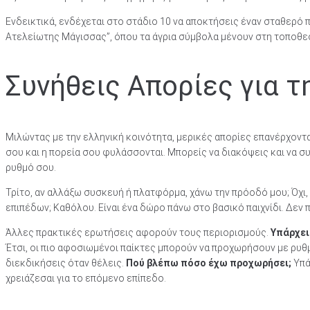
Ενδεικτικά, ενδέχεται στο στάδιο 10 να αποκτήσεις έναν σταθερό
Ατελείωτης Μάγισσας”, όπου τα άγρια σύμβολα μένουν στη τοποθεσί
Συνήθεις Απορίες για τ
Μιλώντας με την ελληνική κοινότητα, μερικές απορίες επανέρχον
σου και η πορεία σου φυλάσσονται. Μπορείς να διακόψεις και να συ
ρυθμό σου.
Τρίτο, αν αλλάξω συσκευή ή πλατφόρμα, χάνω την πρόοδό μου; Όχι,
επιπέδων; Καθόλου. Είναι ένα δώρο πάνω στο βασικό παιχνίδι. Δεν 
Άλλες πρακτικές ερωτήσεις αφορούν τους περιορισμούς.
Υπάρχει
Έτσι, οι πιο αφοσιωμένοι παίκτες μπορούν να προχωρήσουν με ρυθ
διεκδικήσεις όταν θέλεις.
Πού βλέπω πόσο έχω προχωρήσει;
Υπά
χρειάζεσαι για το επόμενο επίπεδο.