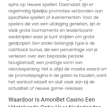
spins op nieuwe spellen. Daarnaast zijn er
regelmatig tijdelijke promoties verbonden aan
specifieke spellen of evenementen. Voor de
spelers die van een uitdaging genieten, zijn er
vaak grote tournaments en leaderboard-
wedstrijden waar je kunt strijden om grote
geldprijzen. Een ander belangrijk type is de
cashback bonus, die een percentage van je
verliezen over een bepaalde periode
terugbetaalt, een prettige vorm van
risicobeperking. Het is altijd de moeite waard o
de promotiepagina in de gaten te houden, want
het aanbod wisselt en sluit vaak aan bij de
actualiteit of nieuwe game-releases.
Waardoor Is AmonBet Casino Een