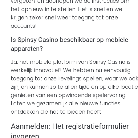
vergeten’ en doorlopen we de instructies om
het opnieuw in te stellen. Het is snel en we
krijgen zeker snel weer toegang tot onze
accounts!
Is Spinsy Casino beschikbaar op mobiele
apparaten?
Ja, het mobiele platform van Spinsy Casino is
werkelijk innovatief! We hebben nu eenvoudig
toegang tot onze lievelings spellen, waar we oo
zijn, en kunnen zo te allen tijde en op elke locatie
genieten van een opwindende spelervaring.
Laten we gezamenlijk alle nieuwe functies
ontdekken die het te bieden heeft!
Aanmelden: Het registratieformulier
invoeren