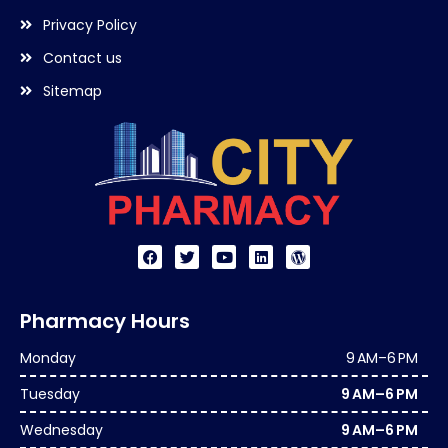
Privacy Policy
Contact us
Sitemap
Pharmacy Hours
Monday
9 AM–6 PM
Tuesday
9 AM–6 PM
Wednesday
9 AM–6 PM