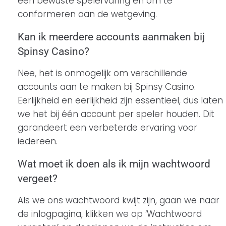
een bewuste spelervaring en om te
conformeren aan de wetgeving.
Kan ik meerdere accounts aanmaken bij
Spinsy Casino?
Nee, het is onmogelijk om verschillende
accounts aan te maken bij Spinsy Casino.
Eerlijkheid en eerlijkheid zijn essentieel, dus laten
we het bij één account per speler houden. Dit
garandeert een verbeterde ervaring voor
iedereen.
Wat moet ik doen als ik mijn wachtwoord
vergeet?
Als we ons wachtwoord kwijt zijn, gaan we naar
de inlogpagina, klikken we op ‘Wachtwoord