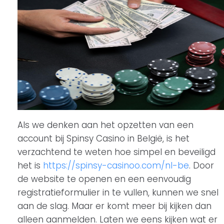
Als we denken aan het opzetten van een
account bij Spinsy Casino in België, is het
verzachtend te weten hoe simpel en beveiligd
het is
https://spinsy-casinoo.com/nl-be
. Door
de website te openen en een eenvoudig
registratieformulier in te vullen, kunnen we snel
aan de slag. Maar er komt meer bij kijken dan
alleen aanmelden. Laten we eens kijken wat er