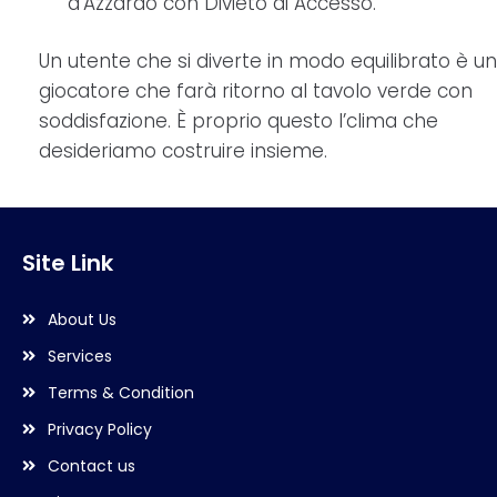
d’Azzardo con Divieto di Accesso.
Un utente che si diverte in modo equilibrato è un
giocatore che farà ritorno al tavolo verde con
soddisfazione. È proprio questo l’clima che
desideriamo costruire insieme.
Site Link
About Us
Services
Terms & Condition
Privacy Policy
Contact us