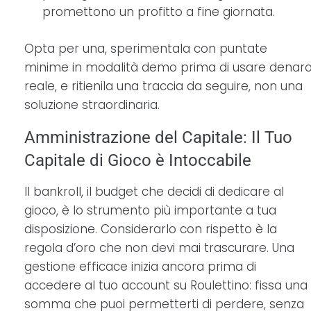
promettono un profitto a fine giornata.
Opta per una, sperimentala con puntate
minime in modalità demo prima di usare denar
reale, e ritienila una traccia da seguire, non una
soluzione straordinaria.
Amministrazione del Capitale: Il Tuo
Capitale di Gioco è Intoccabile
Il bankroll, il budget che decidi di dedicare al
gioco, è lo strumento più importante a tua
disposizione. Considerarlo con rispetto è la
regola d’oro che non devi mai trascurare. Una
gestione efficace inizia ancora prima di
accedere al tuo account su Roulettino: fissa una
somma che puoi permetterti di perdere, senza