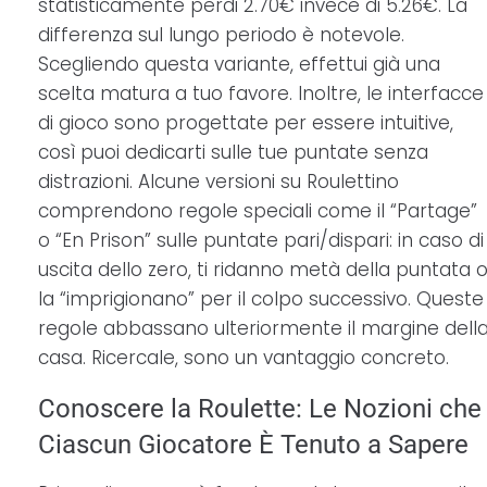
statisticamente perdi 2.70€ invece di 5.26€. La
differenza sul lungo periodo è notevole.
Scegliendo questa variante, effettui già una
scelta matura a tuo favore. Inoltre, le interfacce
di gioco sono progettate per essere intuitive,
così puoi dedicarti sulle tue puntate senza
distrazioni. Alcune versioni su Roulettino
comprendono regole speciali come il “Partage”
o “En Prison” sulle puntate pari/dispari: in caso di
uscita dello zero, ti ridanno metà della puntata 
la “imprigionano” per il colpo successivo. Queste
regole abbassano ulteriormente il margine dell
casa. Ricercale, sono un vantaggio concreto.
Conoscere la Roulette: Le Nozioni che
Ciascun Giocatore È Tenuto a Sapere