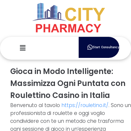
Start Consultancy
Gioca in Modo Intelligente:
Massimizza Ogni Puntata con
Roulettino Casino in Italia
Benvenuto al tavolo
https://rouletino.it/
. Sono un
professionista di roulette e oggi voglio
condividere con te un metodo che trasforma
ogni sessione di gioco in un’esperienza