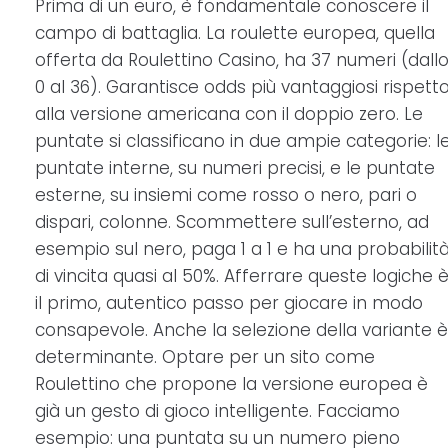
Prima di un euro, è fondamentale conoscere il
campo di battaglia. La roulette europea, quella
offerta da Roulettino Casino, ha 37 numeri (dall
0 al 36). Garantisce odds più vantaggiosi rispett
alla versione americana con il doppio zero. Le
puntate si classificano in due ampie categorie: l
puntate interne, su numeri precisi, e le puntate
esterne, su insiemi come rosso o nero, pari o
dispari, colonne. Scommettere sull’esterno, ad
esempio sul nero, paga 1 a 1 e ha una probabilit
di vincita quasi al 50%. Afferrare queste logiche 
il primo, autentico passo per giocare in modo
consapevole. Anche la selezione della variante è
determinante. Optare per un sito come
Roulettino che propone la versione europea è
già un gesto di gioco intelligente. Facciamo
esempio: una puntata su un numero pieno