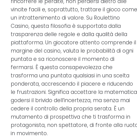
rincorrere le perdite, non perdersi dietro alle
vincite facili e, soprattutto, trattare il gioco com
un intrattenimento di valore. Su Roulettino
Casino, questa filosofia è supportata dalla
trasparenza delle regole e dalla qualità della
piattaforma. Un giocatore attento comprende il
margine del casino, valuta le probabilità di ogni
puntata e sa riconoscere il momento di
fermarsi. È questa consapevolezza che
trasforma una puntata qualsiasi in una scelta
ponderata, accrescendo il piacere e riducendo
le frustrazioni. Significa accettare la matematica
godersi il brivido dell’incertezza, ma senza mai
cedere il controllo della propria serata. È un
mutamento di prospettiva che ti trasforma in
protagonista, non spettatore, di fronte alla ruot
in movimento.