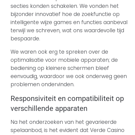
secties konden schakelen. We vonden het
bijzonder innovatief hoe de zoekfunctie op
intelligente wijze games en functies aanbeval
terwijl we schreven, wat ons waardevolle tijd
bespaarde.
We waren ook erg te spreken over de
optimalisatie voor mobiele apparaten; de
bediening op kleinere schermen bleef
eenvoudig, waardoor we ook onderweg geen
problemen ondervinden.
Responsiviteit en compatibiliteit op
verschillende apparaten
Na het onderzoeken van het gevarieerde
spelaanbod, is het evident dat Verde Casino