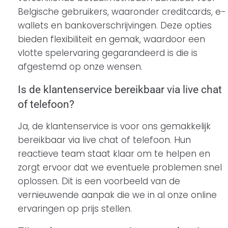
Belgische gebruikers, waaronder creditcards, e-
wallets en bankoverschrijvingen. Deze opties
bieden flexibiliteit en gemak, waardoor een
vlotte spelervaring gegarandeerd is die is
afgestemd op onze wensen.
Is de klantenservice bereikbaar via live chat
of telefoon?
Ja, de klantenservice is voor ons gemakkelijk
bereikbaar via live chat of telefoon. Hun
reactieve team staat klaar om te helpen en
zorgt ervoor dat we eventuele problemen snel
oplossen. Dit is een voorbeeld van de
vernieuwende aanpak die we in al onze online
ervaringen op prijs stellen.