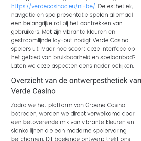
https://verdecasinoo.eu/nl-be/
. De esthetiek,
navigatie en spelpresentatie spelen allemaal
een belangrijke rol bij het aantrekken van
gebruikers. Met zijn vibrante kleuren en
gestroomlijnde lay-out nodigt Verde Casino
spelers uit. Maar hoe scoort deze interface op
het gebied van bruikbaarheid en spelaanbod?
Laten we deze aspecten eens nader bekijken.
Overzicht van de ontwerpesthetiek va
Verde Casino
Zodra we het platform van Groene Casino
betreden, worden we direct verwelkomd door
een betoverende mix van vibrante kleuren en
slanke lijnen die een moderne spelervaring
belichamen. Dit boeiende ontwerp trekt ons