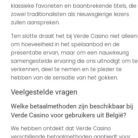
klassieke favorieten en baanbrekende titels, die
zowel traditionalisten als nieuwsgierige lezers
zullen aanspreken.
Ten slotte draait het bij Verde Casino niet alleen
om hoeveelheid in het spelaanbod en de
presentatie ervan, maar om een nauwkeurig
samengestelde ervaring die ons uitnodigt om te
verkennen, deel te nemen en te plezier te
hebben van de sensatie van het gokken.
Veelgestelde vragen
Welke betaalmethoden zijn beschikbaar bij
Verde Casino voor gebruikers uit België?
We hebben ontdekt dat Verde Casino
verschillende betaalmethoden aanbiedt voor